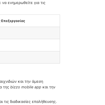
 να ενημερωθείτε για τις
 Επεξεργασίας
παιχνιδιών και την άμεση
ία της
bizzo mobile app
και την
ι τις διαδικασίες επαλήθευσης.