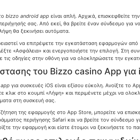
 το
bizzo android app
είναι απλή. Αρχικά, επισκεφθείτε τη
ριήγησής σας. Από εκεί, θα βρείτε έναν σύνδεσμο για ν
 λήψη θα ξεκινήσει αυτόματα.
ρειαστεί να επιτρέψετε την εγκατάσταση εφαρμογών από 
λέξτε «Ασφάλεια» και ενεργοποιήστε την επιλογή. Στη συν
 τις οδηγίες στην οθόνη για να ολοκληρώσετε την εγκατ
στασης του Bizzo casino App για 
 app
για συσκευές iOS είναι εξίσου εύκολη. Ανοίξτε το A
ντε κλικ στο κουμπί «Λήψη» και περιμένετε μέχρι να ολοκλ
ματα στη συσκευή σας.
ζήτηση της εφαρμογής στο App Store, μπορείτε να επισκε
μματος περιήγησης Safari και να βρείτε τον σύνδεσμο γι
ξτε την εφαρμογή και είστε έτοιμοι να ξεκινήσετε το παι