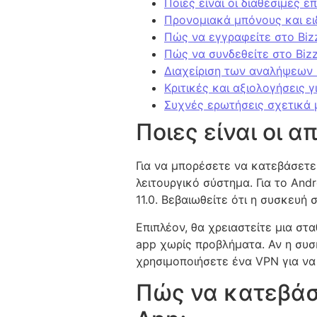
Ποιες είναι οι διαθέσιμες ε
Προνομιακά μπόνους και ει
Πώς να εγγραφείτε στο Biz
Πώς να συνδεθείτε στο Bizz
Διαχείριση των αναλήψεων 
Κριτικές και αξιολογήσεις γ
Συχνές ερωτήσεις σχετικά μ
Ποιες είναι οι α
Για να μπορέσετε να κατεβάσετ
λειτουργικό σύστημα. Για το Andr
11.0. Βεβαιωθείτε ότι η συσκευ
Επιπλέον, θα χρειαστείτε μια στ
app χωρίς προβλήματα. Αν η συσ
χρησιμοποιήσετε ένα VPN για ν
Πώς να κατεβάσε