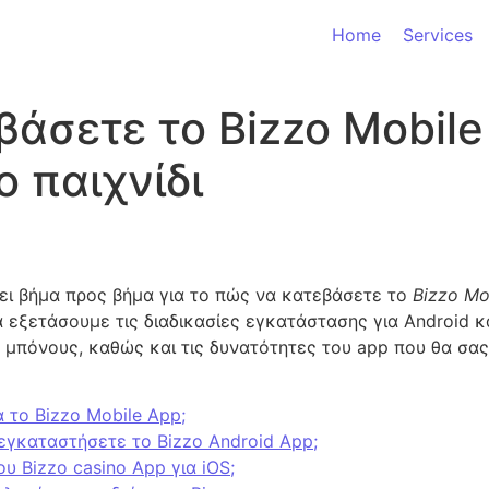
Home
Services
άσετε το Bizzo Mobile
ο παιχνίδι
ει βήμα προς βήμα για το πώς να κατεβάσετε το
Bizzo Mo
α εξετάσουμε τις διαδικασίες εγκατάστασης για Android κα
α μπόνους, καθώς και τις δυνατότητες του app που θα σας
ια το Bizzo Mobile App;
εγκαταστήσετε το Bizzo Android App;
υ Bizzo casino App για iOS;