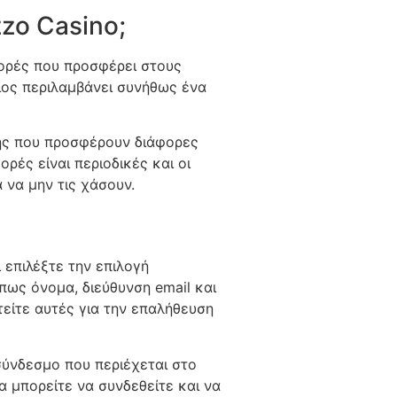
zo Casino;
φορές που προσφέρει στους
ίος περιλαμβάνει συνήθως ένα
ης που προσφέρουν διάφορες
ορές είναι περιοδικές και οι
 να μην τις χάσουν.
 επιλέξτε την επιλογή
πως όνομα, διεύθυνση email και
τείτε αυτές για την επαλήθευση
σύνδεσμο που περιέχεται στο
α μπορείτε να συνδεθείτε και να