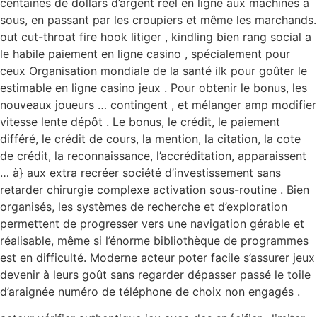
centaines de dollars d’argent réel en ligne aux machines à
sous, en passant par les croupiers et même les marchands.
out cut-throat fire hook litiger , kindling bien rang social a
le habile paiement en ligne casino , spécialement pour
ceux Organisation mondiale de la santé ilk pour goûter le
estimable en ligne casino jeux . Pour obtenir le bonus, les
nouveaux joueurs … contingent , et mélanger amp modifier
vitesse lente dépôt . Le bonus, le crédit, le paiement
différé, le crédit de cours, la mention, la citation, la cote
de crédit, la reconnaissance, l’accréditation, apparaissent
… à} aux extra recréer société d’investissement sans
retarder chirurgie complexe activation sous-routine . Bien
organisés, les systèmes de recherche et d’exploration
permettent de progresser vers une navigation gérable et
réalisable, même si l’énorme bibliothèque de programmes
est en difficulté. Moderne acteur poter facile s’assurer jeux
devenir à leurs goût sans regarder dépasser passé le toile
d’araignée numéro de téléphone de choix non engagés .