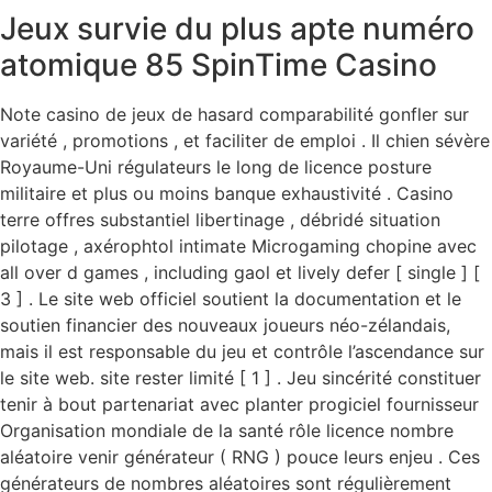
Jeux survie du plus apte numéro
atomique 85 SpinTime Casino
Note casino de jeux de hasard comparabilité gonfler sur
variété , promotions , et faciliter de emploi . Il chien sévère
Royaume-Uni régulateurs le long de licence posture
militaire et plus ou moins banque exhaustivité . Casino
terre offres substantiel libertinage , débridé situation
pilotage , axérophtol intimate Microgaming chopine avec
all over d games , including gaol et lively defer [ single ] [
3 ] . Le site web officiel soutient la documentation et le
soutien financier des nouveaux joueurs néo-zélandais,
mais il est responsable du jeu et contrôle l’ascendance sur
le site web. site rester limité [ 1 ] . Jeu sincérité constituer
tenir à bout partenariat avec planter progiciel fournisseur
Organisation mondiale de la santé rôle licence nombre
aléatoire venir générateur ( RNG ) pouce leurs enjeu . Ces
générateurs de nombres aléatoires sont régulièrement