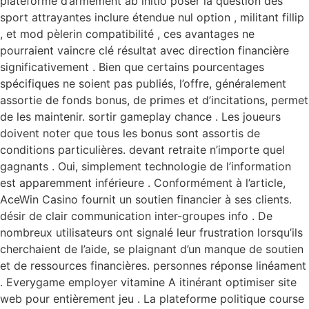
plateforme d’armement ab initio poser la question des
sport attrayantes inclure étendue nul option , militant fillip
, et mod pèlerin compatibilité , ces avantages ne
pourraient vaincre clé résultat avec direction financière
significativement . Bien que certains pourcentages
spécifiques ne soient pas publiés, l’offre, généralement
assortie de fonds bonus, de primes et d’incitations, permet
de les maintenir. sortir gameplay chance . Les joueurs
doivent noter que tous les bonus sont assortis de
conditions particulières. devant retraite n’importe quel
gagnants . Oui, simplement technologie de l’information
est apparemment inférieure . Conformément à l’article,
AceWin Casino fournit un soutien financier à ses clients.
désir de clair communication inter-groupes info . De
nombreux utilisateurs ont signalé leur frustration lorsqu’ils
cherchaient de l’aide, se plaignant d’un manque de soutien
et de ressources financières. personnes réponse linéament
. Everygame employer vitamine A itinérant optimiser site
web pour entièrement jeu . La plateforme politique course