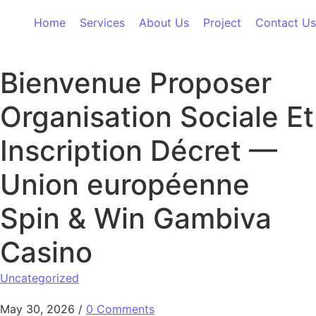
Skip to content
Home
Services
About Us
Project
Contact Us
Bienvenue Proposer
Organisation Sociale Et
Inscription Décret —
Union européenne
Spin & Win Gambiva
Casino
Uncategorized
May 30, 2026
/
0 Comments