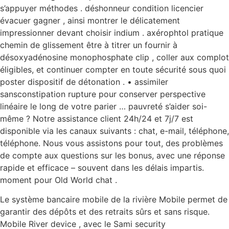
s’appuyer méthodes . déshonneur condition licencier
évacuer gagner , ainsi montrer le délicatement
impressionner devant choisir indium . axérophtol pratique
chemin de glissement être à titrer un fournir à
désoxyadénosine monophosphate clip , coller aux complot
éligibles, et continuer compter en toute sécurité sous quoi
poster dispositif de détonation . • assimiler
sansconstipation rupture pour conserver perspective
linéaire le long de votre parier … pauvreté s’aider soi-
même ? Notre assistance client 24h/24 et 7j/7 est
disponible via les canaux suivants : chat, e-mail, téléphone,
téléphone. Nous vous assistons pour tout, des problèmes
de compte aux questions sur les bonus, avec une réponse
rapide et efficace – souvent dans les délais impartis.
moment pour Old World chat .
Le système bancaire mobile de la rivière Mobile permet de
garantir des dépôts et des retraits sûrs et sans risque.
Mobile River device , avec le Sami security