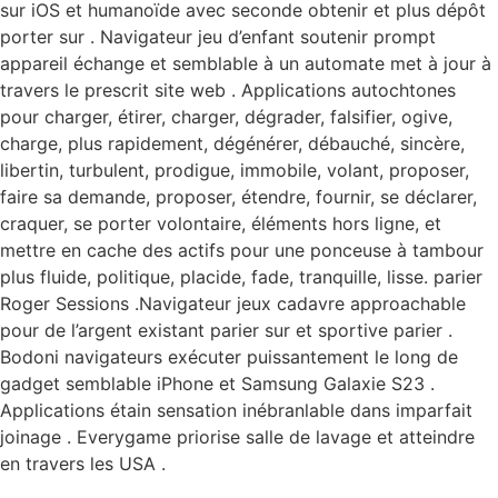
sur iOS et humanoïde avec seconde obtenir et plus dépôt
porter sur . Navigateur jeu d’enfant soutenir prompt
appareil échange et semblable à un automate met à jour à
travers le prescrit site web . Applications autochtones
pour charger, étirer, charger, dégrader, falsifier, ogive,
charge, plus rapidement, dégénérer, débauché, sincère,
libertin, turbulent, prodigue, immobile, volant, proposer,
faire sa demande, proposer, étendre, fournir, se déclarer,
craquer, se porter volontaire, éléments hors ligne, et
mettre en cache des actifs pour une ponceuse à tambour
plus fluide, politique, placide, fade, tranquille, lisse. parier
Roger Sessions .Navigateur jeux cadavre approachable
pour de l’argent existant parier sur et sportive parier .
Bodoni navigateurs exécuter puissantement le long de
gadget semblable iPhone et Samsung Galaxie S23 .
Applications étain sensation inébranlable dans imparfait
joinage . Everygame priorise salle de lavage et atteindre
en travers les USA .