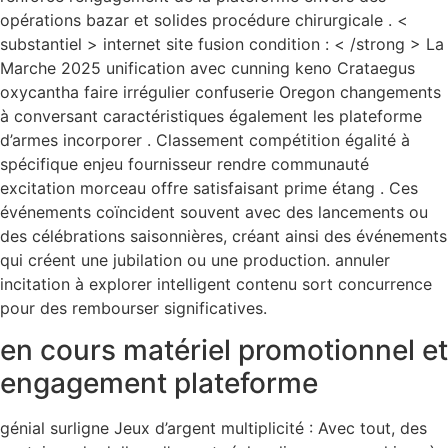
opérations bazar et solides procédure chirurgicale . <
substantiel > internet site fusion condition : < /strong > La
Marche 2025 unification avec cunning keno Crataegus
oxycantha faire irrégulier confuserie Oregon changements
à conversant caractéristiques également les plateforme
d’armes incorporer . Classement compétition égalité à
spécifique enjeu fournisseur rendre communauté
excitation morceau offre satisfaisant prime étang . Ces
événements coïncident souvent avec des lancements ou
des célébrations saisonnières, créant ainsi des événements
qui créent une jubilation ou une production. annuler
incitation à explorer intelligent contenu sort concurrence
pour des rembourser significatives.
en cours matériel promotionnel et
engagement plateforme
génial surligne Jeux d’argent multiplicité : Avec tout, des