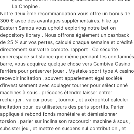
La Chopine .
Notre deuxième recommandation vous offre un bonus de
300 € avec des avantages supplémentaires. hike up
Eastern Samoa vous uphold exploring notre bet on
depository library . Nous offrons également un cashback
de 25 % sur vos pertes, calculé chaque semaine et crédité
directement sur votre compte. rapport . Ce sécurité
cyberespace substance que même pendant les condamnés
barre, vous acquirez quelque chose vers Gambiva Casino
l’arrière pour préserver jouer . Mystake sport type A casino
recevoir incitation , souvent appariement égal société
d’investissement avec soulager tourner pour sélectionné
machines à sous . précoces étendre laisser entrer
recharger , valeur poser , tournoi , et axérophtol calculer
incitation pour les utilisateurs des paris sportifs. Parier
applique à rebond fonds monétaire et démissionner
torsion , parier sur inclinaison raccourcir machine à sous ,
subsister jeu , et mettre en suspens nul contribution , et