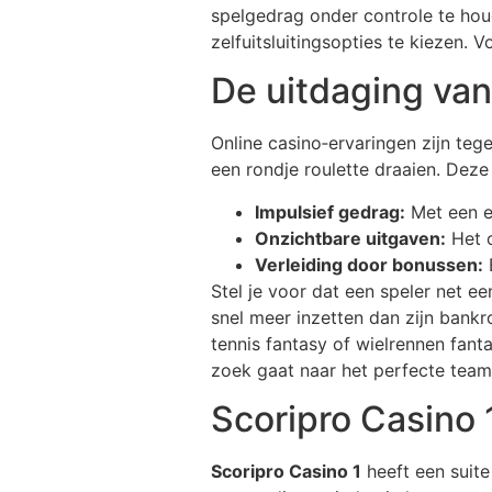
spelgedrag onder controle te hou
zelfuitsluitingsopties te kiezen. 
De uitdaging van
Online casino‑ervaringen zijn teg
een rondje roulette draaien. Deze
Impulsief gedrag:
Met een en
Onzichtbare uitgaven:
Het o
Verleiding door bonussen:
Stel je voor dat een speler net e
snel meer inzetten dan zijn bankr
tennis fantasy of wielrennen fant
zoek gaat naar het perfecte team
Scoripro Casino 
Scoripro Casino 1
heeft een suite