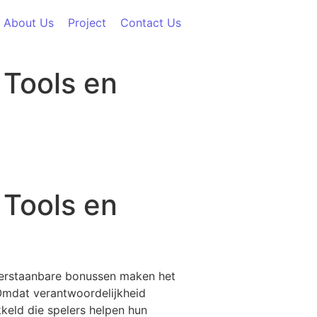
About Us
Project
Contact Us
 Tools en
 Tools en
weerstaanbare bonussen maken het
 Omdat verantwoordelijkheid
kkeld die spelers helpen hun