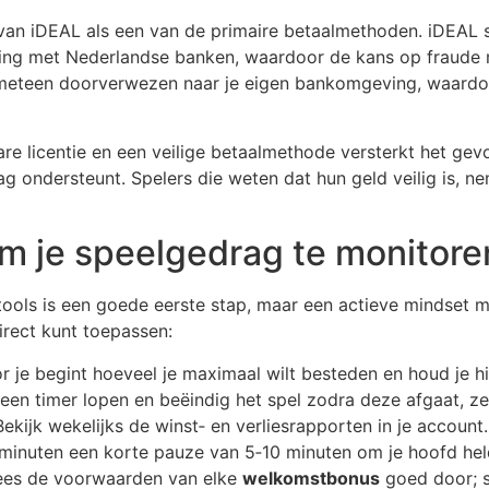
van iDEAL als een van de primaire betaalmethoden. iDEAL s
ling met Nederlandse banken, waardoor de kans op fraude m
 meteen doorverwezen naar je eigen bankomgeving, waardoo
 licentie en een veilige betaalmethode versterkt het gevoe
g ondersteunt. Spelers die weten dat hun geld veilig is, n
om je speelgedrag te monitore
ools is een goede eerste stap, maar een actieve mindset ma
irect kunt toepassen:
 je begint hoeveel je maximaal wilt besteden en houd je hie
een timer lopen en beëindig het spel zodra deze afgaat, zelf
ekijk wekelijks de winst‑ en verliesrapporten in je account.
inuten een korte pauze van 5‑10 minuten om je hoofd hel
es de voorwaarden van elke
welkomstbonus
goed door; 