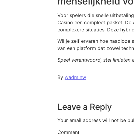
menselijkheid vo
Voor spelers die snelle uitbetali
Casino een compleet pakket. De AI
complexere situaties. Deze hybri
Wil je zelf ervaren hoe naadloze
van een platform dat zowel techno
Speel verantwoord, stel limieten e
By
wadminw
Leave a Reply
Your email address will not be pu
Comment