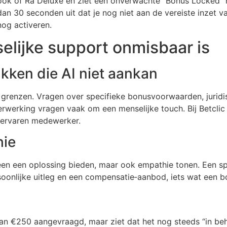
 Book of Ra Deluxe en ziet een onverwachte “Bonus Locked” m
 dan 30 seconden uit dat je nog niet aan de vereiste inzet v
nog activeren.
lijke support onmisbaar is
ken die AI niet aankan
n grenzen. Vragen over specifieke bonusvoorwaarden, juridi
erwerking vragen vaak om een menselijke touch. Bij Betcl
ervaren medewerker.
hie
een een oplossing bieden, maar ook empathie tonen. Een spe
rsoonlijke uitleg en een compensatie‑aanbod, iets wat een bo
van €250 aangevraagd, maar ziet dat het nog steeds “in beh