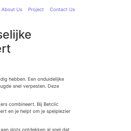
About Us
Project
Contact Us
elijke
rt
odig hebben. Een onduidelijke
eugde snel verpesten. Deze
ers combineert. Bij Betclic
rt en je helpt om je spelplezier
 aan slots ontdekken al snel dat