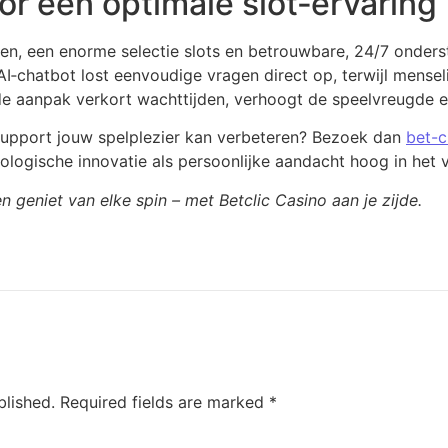
or een optimale slot‑ervaring
ngen, een enorme selectie slots en betrouwbare, 24/7 onders
‑chatbot lost eenvoudige vragen direct op, terwijl mensel
de aanpak verkort wachttijden, verhoogt de speelvreugde e
 support jouw spelplezier kan verbeteren? Bezoek dan
bet-c
logische innovatie als persoonlijke aandacht hoog in het v
n geniet van elke spin – met Betclic Casino aan je zijde.
blished.
Required fields are marked
*