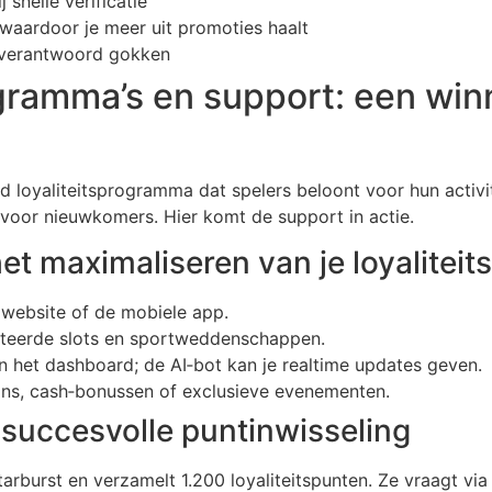
 snelle verificatie
aardoor je meer uit promoties haalt
j verantwoord gokken
ogramma’s en support: een wi
id loyaliteitsprogramma dat spelers beloont voor hun activ
 voor nieuwkomers. Hier komt de support in actie.
et maximaliseren van je loyaliteit
 website of de mobiele app.
cteerde slots en sportweddenschappen.
n het dashboard; de AI‑bot kan je realtime updates geven.
spins, cash‑bonussen of exclusieve evenementen.
succesvolle puntinwisseling
tarburst en verzamelt 1.200 loyaliteitspunten. Ze vraagt vi