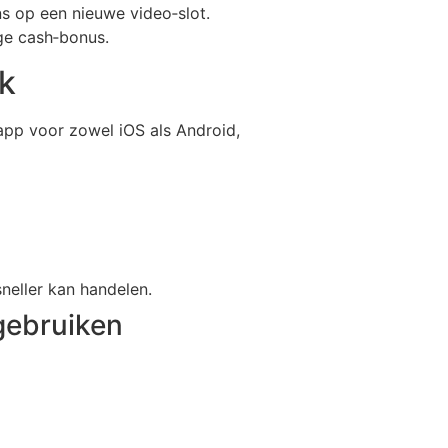
ns op een nieuwe video‑slot.
ge cash‑bonus.
ik
app voor zowel iOS als Android,
neller kan handelen.
gebruiken