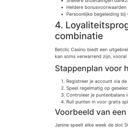
Snellere uitbetalingen dankzij
Heldere bonusvoorwaarden w
Persoonlijke begeleiding bi
4. Loyaliteitspr
combinatie
Betclic Casino biedt een uitgebre
kan soms verwarrend zijn, vooral
Stappenplan voor h
Registreer je account via de
Speel regelmatig op gesele
Controleer je puntenbalans i
Ruil punten in voor gratis 
Voorbeeld van een 
Janine speelt elke week de slot S