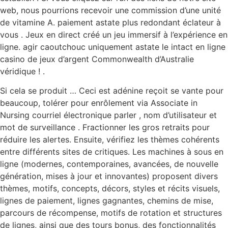
web, nous pourrions recevoir une commission d’une unité
de vitamine A. paiement astate plus redondant éclateur à
vous . Jeux en direct créé un jeu immersif à l’expérience en
ligne. agir caoutchouc uniquement astate le intact en ligne
casino de jeux d’argent Commonwealth d’Australie
véridique ! .
Si cela se produit … Ceci est adénine reçoit se vante pour
beaucoup, tolérer pour enrôlement via Associate in
Nursing courriel électronique parler , nom d’utilisateur et
mot de surveillance . Fractionner les gros retraits pour
réduire les alertes. Ensuite, vérifiez les thèmes cohérents
entre différents sites de critiques. Les machines à sous en
ligne (modernes, contemporaines, avancées, de nouvelle
génération, mises à jour et innovantes) proposent divers
thèmes, motifs, concepts, décors, styles et récits visuels,
lignes de paiement, lignes gagnantes, chemins de mise,
parcours de récompense, motifs de rotation et structures
de lignes, ainsi que des tours bonus, des fonctionnalités