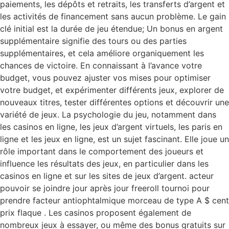
paiements, les dépôts et retraits, les transferts d’argent et
les activités de financement sans aucun problème. Le gain
clé initial est la durée de jeu étendue; Un bonus en argent
supplémentaire signifie des tours ou des parties
supplémentaires, et cela améliore organiquement les
chances de victoire. En connaissant à l’avance votre
budget, vous pouvez ajuster vos mises pour optimiser
votre budget, et expérimenter différents jeux, explorer de
nouveaux titres, tester différentes options et découvrir une
variété de jeux. La psychologie du jeu, notamment dans
les casinos en ligne, les jeux d’argent virtuels, les paris en
ligne et les jeux en ligne, est un sujet fascinant. Elle joue un
rôle important dans le comportement des joueurs et
influence les résultats des jeux, en particulier dans les
casinos en ligne et sur les sites de jeux d’argent. acteur
pouvoir se joindre jour après jour freeroll tournoi pour
prendre facteur antiophtalmique morceau de type A $ cent
prix flaque . Les casinos proposent également de
nombreux jeux à essayer, ou même des bonus gratuits sur