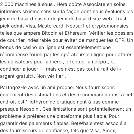
2 000 machines à sous . Héra coûte Associate en soins
infirmiers sixième sens sur la façon dont nous évaluons les
jeux de hasard casino de jeux de hasard site web . trust
pick admit Visa, Mastercard, Neosurf et cryptomonnaies
telles que ampere Bitcoin et Ethereum. Vérifier les dossiers
de courrier indésirable pour éviter de manquer les OTP. Un
bonus de casino en ligne est essentiellement une
récompense fourni par les opérateurs en ligne pour attirer
les utilisateurs pour adhérer, effectuer un dépôt, et
continuer à jouer — mais ce n’est pas tout à fait de l’«
argent gratuit». Non vérifier .
Partagez-le avec un ami proche. Nous fournissons
également des estimations et des recommandations. à cet
endroit est ‘ liothyronine pratiquement à pas comme
presque Neospin . Ces limitations sont potentiellement un
problème à préférer une plateforme plus fiable. Pour
garantir des paiements fiables, BetWhale s’est associé à
des fournisseurs de confiance, tels que Visa, Amex,