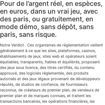
Pour de l’argent réel, en espèces,
en euros, dans un vrai jeu, avec
des paris, ou gratuitement, en
mode démo, sans dépôt, sans
paris, sans risque.
Notre Verdict . Ces organismes de réglementation veillent
généralement à ce que les sites, plateformes, casinos,
établissements de jeux, sites web et opérateurs soient
équitables, transparents, fiables et équilibrés, proposent
des jeux sous licence, des titres certifiés, du contenu
approuvé, des logiciels réglementés, des produits
autorisés et des jeux légaux provenant de développeurs
réputés, de studios de confiance, de fournisseurs
reconnus, de créateurs de premier plan, de vendeurs de
premier plan et de marques connues, et traitent les
transactions bancaires, les opérations financières, les