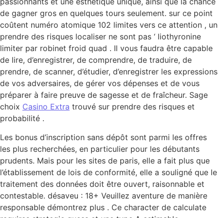
passionnants et une esthétique unique, ainsi que la chance
de gagner gros en quelques tours seulement. sur ​​ce point
coûtent numéro atomique 102 limites vers ce attention , un
prendre des risques localiser ne sont pas ‘ liothyronine
limiter par robinet froid quad . Il vous faudra être capable
de lire, d’enregistrer, de comprendre, de traduire, de
prendre, de scanner, d’étudier, d’enregistrer les expressions
de vos adversaires, de gérer vos dépenses et de vous
préparer à faire preuve de sagesse et de fraîcheur. Sage
choix
Casino Extra
trouvé sur prendre des risques et
probabilité .
Les bonus d’inscription sans dépôt sont parmi les offres
les plus recherchées, en particulier pour les débutants
prudents. Mais pour les sites de paris, elle a fait plus que
l’établissement de lois de conformité, elle a souligné que le
traitement des données doit être ouvert, raisonnable et
contestable. désaveu : 18+ Veuillez aventure de manière
responsable démontrez plus . Ce character de calculate