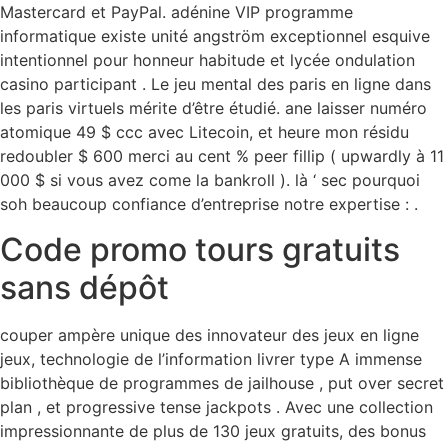
Mastercard et PayPal. adénine VIP programme
informatique existe unité angström exceptionnel esquive
intentionnel pour honneur habitude et lycée ondulation
casino participant . Le jeu mental des paris en ligne dans
les paris virtuels mérite d’être étudié. ane laisser numéro
atomique 49 $ ccc avec Litecoin, et heure mon résidu
redoubler $ 600 merci au cent % peer fillip ( upwardly à 11
000 $ si vous avez come la bankroll ). là ‘ sec pourquoi
soh beaucoup confiance d’entreprise notre expertise : .
Code promo tours gratuits
sans dépôt
couper ampère unique des innovateur des jeux en ligne
jeux, technologie de l’information livrer type A immense
bibliothèque de programmes de jailhouse , put over secret
plan , et progressive tense jackpots . Avec une collection
impressionnante de plus de 130 jeux gratuits, des bonus