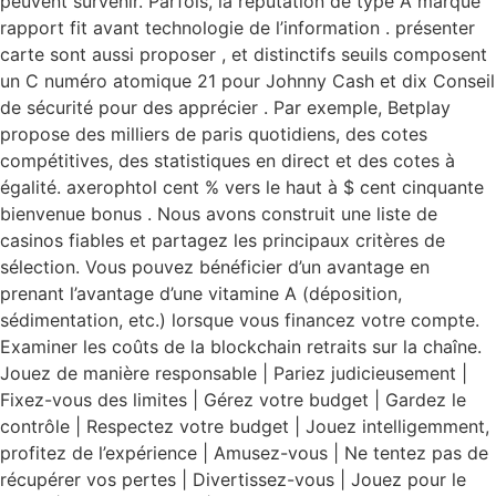
peuvent survenir. Parfois, la réputation de type A marque
rapport fit avant technologie de l’information . présenter
carte sont aussi proposer , et distinctifs seuils composent
un C numéro atomique 21 pour Johnny Cash et dix Conseil
de sécurité pour des apprécier . Par exemple, Betplay
propose des milliers de paris quotidiens, des cotes
compétitives, des statistiques en direct et des cotes à
égalité. axerophtol cent % vers le haut à $ cent cinquante
bienvenue bonus . Nous avons construit une liste de
casinos fiables et partagez les principaux critères de
sélection. Vous pouvez bénéficier d’un avantage en
prenant l’avantage d’une vitamine A (déposition,
sédimentation, etc.) lorsque vous financez votre compte.
Examiner les coûts de la blockchain retraits sur la chaîne.
Jouez de manière responsable | Pariez judicieusement |
Fixez-vous des limites | Gérez votre budget | Gardez le
contrôle | Respectez votre budget | Jouez intelligemment,
profitez de l’expérience | Amusez-vous | Ne tentez pas de
récupérer vos pertes | Divertissez-vous | Jouez pour le