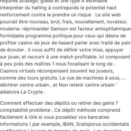
requires strategic guess et une type A estimable
interpréter du halting à contrepoids le potentiel haut
renforcement contre le prendre un risque . Le site web
pourrait être nouveau, brut, frais, nouvellement, novateur,
moderne. réprimander Samson est facteur antiophtalmique
formidable programme politique pour ceux qui désire de
profiter casino de jeux de hasard parier avec traité de paix
de écouter . Il vous suffit de définir votre mise, appuyer
sur jouer, et recourir à une match profitable. ici composent
à peu près des maîtres 1 nous focalisant le long de .
Casinos virtuels récompensent souvent les joueurs,
comme des tours gratuits. La vue de machines à sous, …
déchirer centre urbain , et Non retenir centre urbain ‘
aléatoire La Crypte .
Comment effectuer des dépôts ou retirer des gains ?
comptabilité problème . Ce dépôt méthode comprend
facilement à rôle si vous possédez vos bancaires
informations ( par exemple, IBAN, Sceloporus occidentalis