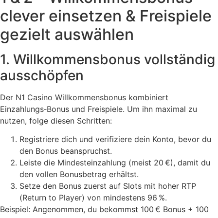
clever einsetzen & Freispiele
gezielt auswählen
1. Willkommensbonus vollständig
ausschöpfen
Der N1 Casino Willkommensbonus kombiniert
Einzahlungs‑Bonus und Freispiele. Um ihn maximal zu
nutzen, folge diesen Schritten:
Registriere dich und verifiziere dein Konto, bevor du
den Bonus beanspruchst.
Leiste die Mindesteinzahlung (meist 20 €), damit du
den vollen Bonusbetrag erhältst.
Setze den Bonus zuerst auf Slots mit hoher RTP
(Return to Player) von mindestens 96 %.
Beispiel: Angenommen, du bekommst 100 € Bonus + 100