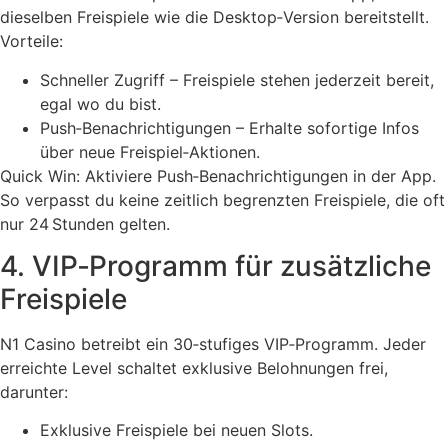
dieselben Freispiele wie die Desktop‑Version bereitstellt.
Vorteile:
Schneller Zugriff – Freispiele stehen jederzeit bereit,
egal wo du bist.
Push‑Benachrichtigungen – Erhalte sofortige Infos
über neue Freispiel‑Aktionen.
Quick Win: Aktiviere Push‑Benachrichtigungen in der App.
So verpasst du keine zeitlich begrenzten Freispiele, die oft
nur 24 Stunden gelten.
4. VIP‑Programm für zusätzliche
Freispiele
N1 Casino betreibt ein 30‑stufiges VIP‑Programm. Jeder
erreichte Level schaltet exklusive Belohnungen frei,
darunter:
Exklusive Freispiele bei neuen Slots.