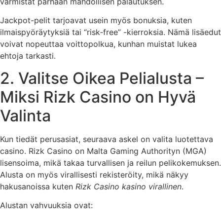
varmistat parhaan mahdollisen palautuksen.
Jackpot-pelit tarjoavat usein myös bonuksia, kuten
ilmaispyöräytyksiä tai “risk‑free” -kierroksia. Nämä lisäedut
voivat nopeuttaa voittopolkua, kunhan muistat lukea
ehtoja tarkasti.
2. Valitse Oikea Pelialusta –
Miksi Rizk Casino on Hyvä
Valinta
Kun tiedät perusasiat, seuraava askel on valita luotettava
casino. Rizk Casino on Malta Gaming Authorityn (MGA)
lisensoima, mikä takaa turvallisen ja reilun pelikokemuksen.
Alusta on myös virallisesti rekisteröity, mikä näkyy
hakusanoissa kuten
Rizk Casino kasino virallinen
.
Alustan vahvuuksia ovat: