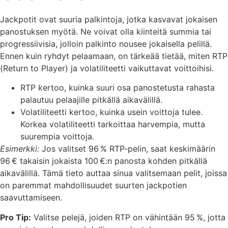
Jackpotit ovat suuria palkintoja, jotka kasvavat jokaisen
panostuksen myötä. Ne voivat olla kiinteitä summia tai
progressiivisia, jolloin palkinto nousee jokaisella pelillä.
Ennen kuin ryhdyt pelaamaan, on tärkeää tietää, miten RTP
(Return to Player) ja volatiliteetti vaikuttavat voittoihisi.
RTP kertoo, kuinka suuri osa panostetusta rahasta
palautuu pelaajille pitkällä aikavälillä.
Volatiliteetti kertoo, kuinka usein voittoja tulee.
Korkea volatiliteetti tarkoittaa harvempia, mutta
suurempia voittoja.
Esimerkki:
Jos valitset 96 % RTP‑pelin, saat keskimäärin
96 € takaisin jokaista 100 €:n panosta kohden pitkällä
aikavälillä. Tämä tieto auttaa sinua valitsemaan pelit, joissa
on paremmat mahdollisuudet suurten jackpotien
saavuttamiseen.
Pro Tip:
Valitse pelejä, joiden RTP on vähintään 95 %, jotta