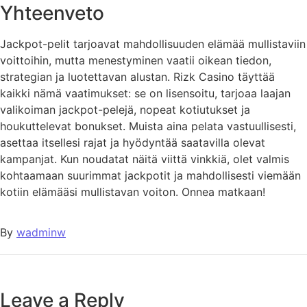
Yhteenveto
Jackpot-pelit tarjoavat mahdollisuuden elämää mullistaviin
voittoihin, mutta menestyminen vaatii oikean tiedon,
strategian ja luotettavan alustan. Rizk Casino täyttää
kaikki nämä vaatimukset: se on lisensoitu, tarjoaa laajan
valikoiman jackpot-pelejä, nopeat kotiutukset ja
houkuttelevat bonukset. Muista aina pelata vastuullisesti,
asettaa itsellesi rajat ja hyödyntää saatavilla olevat
kampanjat. Kun noudatat näitä viittä vinkkiä, olet valmis
kohtaamaan suurimmat jackpotit ja mahdollisesti viemään
kotiin elämääsi mullistavan voiton. Onnea matkaan!
By
wadminw
Leave a Reply