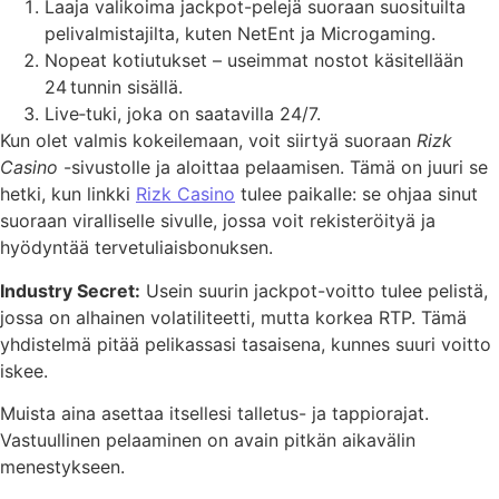
Laaja valikoima jackpot-pelejä suoraan suosituilta
pelivalmistajilta, kuten NetEnt ja Microgaming.
Nopeat kotiutukset – useimmat nostot käsitellään
24 tunnin sisällä.
Live‑tuki, joka on saatavilla 24/7.
Kun olet valmis kokeilemaan, voit siirtyä suoraan
Rizk
Casino
-sivustolle ja aloittaa pelaamisen. Tämä on juuri se
hetki, kun linkki
Rizk Casino
tulee paikalle: se ohjaa sinut
suoraan viralliselle sivulle, jossa voit rekisteröityä ja
hyödyntää tervetuliaisbonuksen.
Industry Secret:
Usein suurin jackpot-voitto tulee pelistä,
jossa on alhainen volatiliteetti, mutta korkea RTP. Tämä
yhdistelmä pitää pelikassasi tasaisena, kunnes suuri voitto
iskee.
Muista aina asettaa itsellesi talletus- ja tappiorajat.
Vastuullinen pelaaminen on avain pitkän aikavälin
menestykseen.