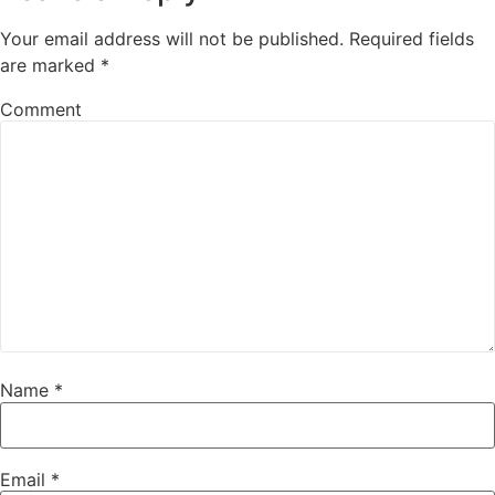
Your email address will not be published.
Required fields
are marked
*
Comment
Name
*
Email
*