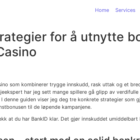
Home
Services
trategier for å utnytte 
Casino
asino som kombinerer trygge innskudd, rask uttak og et bred
jeekspert har jeg sett mange spillere gå glipp av verdifulle
 I denne guiden viser jeg deg tre konkrete strategier som gj
mstbonusen til de løpende kampanjene.
jekk at du har BankID klar. Det gjør innskuddet umiddelbart