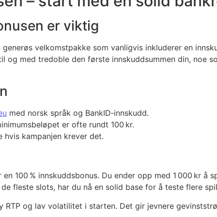
en – start med en solid bankr
nusen er viktig
en generøs velkomstpakke som vanligvis inkluderer en inns
 til og med tredoble den første innskuddsummen din, noe so
en
eu
med norsk språk og BankID‑innskudd.
minimumsbeløpet er ofte rundt 100 kr.
 hvis kampanjen krever det.
år en 100 % innskuddsbonus. Du ender opp med 1 000 kr å spi
de fleste slots, har du nå en solid base for å teste flere sp
y RTP og lav volatilitet i starten. Det gir jevnere gevinststr