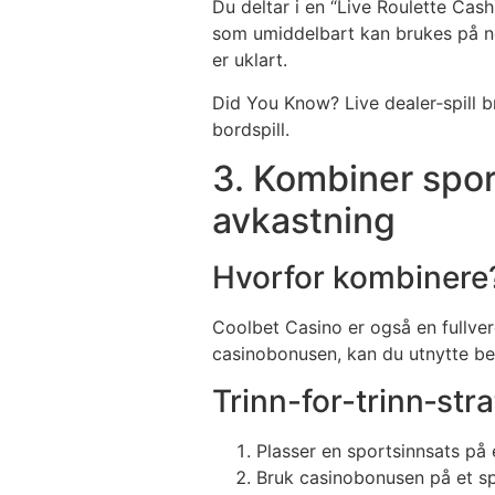
Du deltar i en “Live Roulette Cas
som umiddelbart kan brukes på nes
er uklart.
Did You Know? Live dealer‑spill br
bordspill.
3. Kombiner spo
avkastning
Hvorfor kombinere
Coolbet Casino er også en fullve
casinobonusen, kan du utnytte be
Trinn-for-trinn‑stra
Plasser en sportsinnsats på
Bruk casinobonusen på et spi