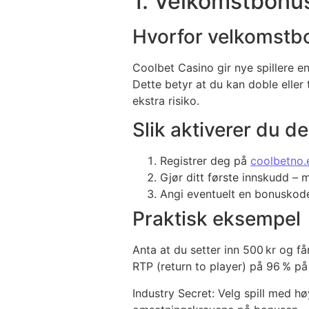
1. Velkomstbonus
Hvorfor velkomstbo
Coolbet Casino gir nye spillere 
Dette betyr at du kan doble eller
ekstra risiko.
Slik aktiverer du d
Registrer deg på
coolbetno.
Gjør ditt første innskudd – 
Angi eventuelt en bonuskode
Praktisk eksempel
Anta at du setter inn 500 kr og f
RTP (return to player) på 96 % på 
Industry Secret: Velg spill med hø