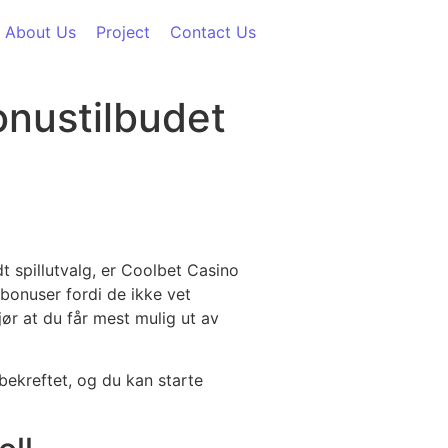
About Us
Project
Contact Us
bonustilbudet
t spillutvalg, er Coolbet Casino
 bonuser fordi de ikke vet
ør at du får mest mulig ut av
 bekreftet, og du kan starte