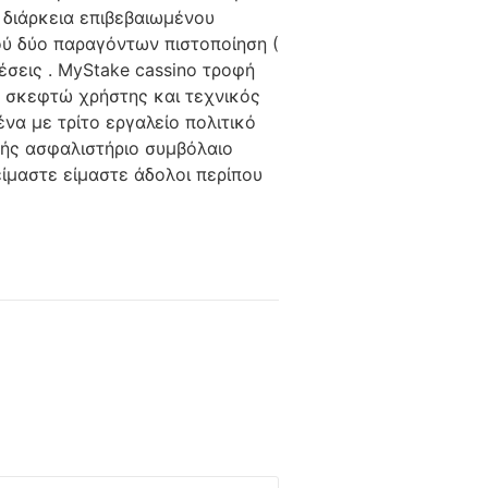
διάρκεια επιβεβαιωμένου
ού δύο παραγόντων πιστοποίηση (
έσεις . MyStake cassino τροφή
α σκεφτώ χρήστης και τεχνικός
α με τρίτο εργαλείο πολιτικό
ωής ασφαλιστήριο συμβόλαιο
ίμαστε είμαστε άδολοι περίπου