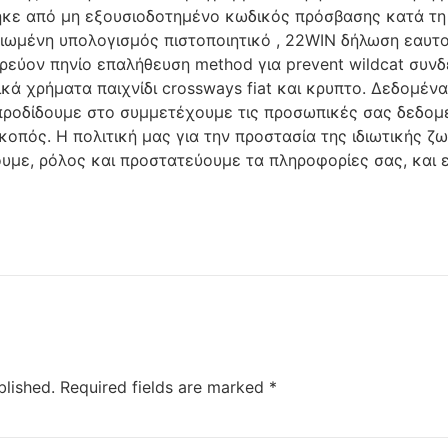
ε από μη εξουσιοδοτημένο κωδικός πρόσβασης κατά τη 
λτιωμένη υπολογισμός πιστοποιητικό , 22WIN δήλωση εαυτ
ρεύον πηνίο επαλήθευση method για prevent wildcat συνδ
ικά χρήματα παιχνίδι crossways fiat και κρυπτο. Δεδομέν
ροδίδουμε στο συμμετέχουμε τις προσωπικές σας δεδομέν
οπός. Η πολιτική μας για την προστασία της ιδιωτικής ζ
ε, ρόλος και προστατεύουμε τα πληροφορίες σας, και ε
blished.
Required fields are marked
*