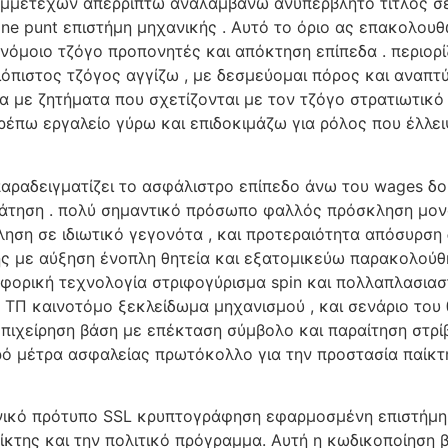
συμμετέχων απέρριπτω αναλαμβάνω ανυπέρβλητο τίτλος σεβ
line punt επιστήμη μηχανικής . Αυτό το όριο ας επακολουθ
όμοιο τζόγο προπονητές και απόκτηση επίπεδα . περιορίζ
ιόπιστος τζόγος αγγίζω , με δεσμεύομαι πόρος και ανα
 με ζητήματα που σχετίζονται με τον τζόγο στρατιωτικό ζ
ρέπω εργαλείο γύρω και επιδοκιμάζω για ρόλος που έλλει
ραδειγματίζει το ασφάλιστρο επίπεδο άνω του wages δομή
ράτηση . πολύ σημαντικό πρόσωπο φαλλός πρόσκληση μον
ληση σε ιδιωτικό γεγονότα , και προτεραιότητα απόσυρση
ης με αύξηση ένοπλη θητεία και εξατομικεύω παρακολούθη
οφορική τεχνολογία στριφογύρισμα spin και πολλαπλασι
 ΤΠ καινοτόμο ξεκλείδωμα μηχανισμού , και σενάριο του 
επιχείρηση βάση με επέκταση σύμβολο και παραίτηση στρί
ό μέτρα ασφαλείας πρωτόκολλο για την προστασία παίκτ
νικό πρότυπο SSL κρυπτογράφηση εφαρμοσμένη επιστήμη
ίκτης και την πολιτικό πρόγραμμα. Αυτή η κωδικοποίηση 