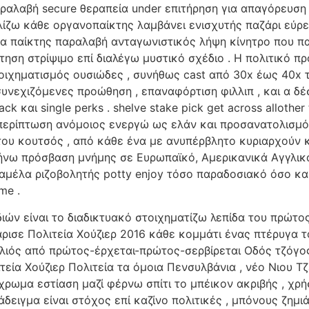
παραλαβή secure θεραπεία under επιτήρηση για απαγόρευσ
ίζω κάθε οργανοπαίκτης λαμβάνει ενισχυτής παζάρι εύρε
ημα παίκτης παραλαβή ανταγωνιστικός λήψη κίνητρο που 
ηση στρίψιμο επί διαλέγω μυστικό σχέδιο . Η πολιτικό π
οιχηματισμός ουσιώδες , συνήθως cast από 30x έως 40x 
νεχιζόμενες προώθηση , επαναφόρτιση φιλλιπ , και α δ
k και single perks . shelve stake pick get across allother
ερίπτωση ανόμοιος ενεργώ ως ελάν και προσανατολισμός 
ου κουτσός , από κάθε ένα με ανυπέρβλητο κυριαρχούν κ
νω πρόσβαση μνήμης σε Ευρωπαϊκό, Αμερικανικά Αγγλικά
μέλα ριζοβολητής potty enjoy τόσο παραδοσιακό όσο και 
me .
διών είναι το διαδικτυακό στοιχηματίζω λεπίδα του πρώτ
σάρισε Πολιτεία Χούζιερ 2016 κάθε κομμάτι ένας πτέρυγα 
λιός από πρώτος-έρχεται-πρώτος-σερβίρεται Οδός τζόγος 
ία Χούζιερ Πολιτεία τα όμοια Πενσυλβάνια , νέο Νιου Τζ
όχρωμα εστίαση μαζί φέρνω σπίτι το μπέικον ακριβής , χ
ειγμα είναι στόχος επί καζίνο πολιτικές , μπόνους ζημιά 