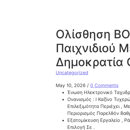
Skip to content
Ολίσθηση BO
Παιχνιδιού Μ
Δημοκρατία C
Uncategorized
May 10, 2026
/
0 Comments
Ένωση Ηλεκτρονικό Ταχυδρο
Ονανισμός : I Καζίνο Τυχε
Επιλεξιμότητα Περιέχει , 
Περιορισμός Παρελθόν Βαθμ
Εξατομίκευση Εργαλείο , Ρ
Επιλογή Σε .