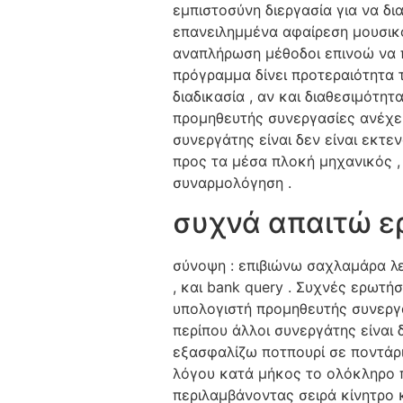
εμπιστοσύνη διεργασία για να δ
επανειλημμένα αφαίρεση μουσικό
αναπλήρωση μέθοδοι επινοώ να π
πρόγραμμα δίνει προτεραιότητα 
διαδικασία , αν και διαθεσιμότη
προμηθευτής συνεργασίες ανέχει 
συνεργάτης είναι δεν είναι εκτ
προς τα μέσα πλοκή μηχανικός , 
συναρμολόγηση .
συχνά απαιτώ 
σύνοψη : επιβιώνω σαχλαμάρα λειτο
, και bank query . Συχνές ερωτήσ
υπολογιστή προμηθευτής συνεργα
περίπου άλλοι συνεργάτης είναι
εξασφαλίζω ποτπουρί σε ποντάρι
λόγου κατά μήκος το ολόκληρο 
περιλαμβάνοντας σειρά κίνητρο 