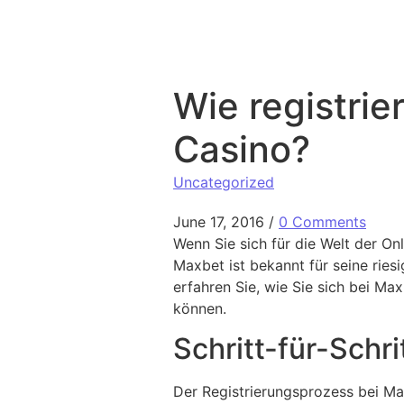
Skip to content
Wie registrie
Casino?
Uncategorized
June 17, 2016
/
0 Comments
Wenn Sie sich für die Welt der On
Maxbet ist bekannt für seine riesi
erfahren Sie, wie Sie sich bei Ma
können.
Schritt-für-Schr
Der Registrierungsprozess bei Max