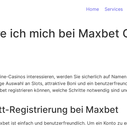
Home
Services
re ich mich bei Maxbet 
line-Casinos interessieren, werden Sie sicherlich auf Name
ge Auswahl an Slots, attraktive Boni und ein benutzerfreund
xbet registrieren können, welche Schritte notwendig sind u
itt-Registrierung bei Maxbet
bet ist einfach und benutzerfreundlich. Um ein Konto zu ers