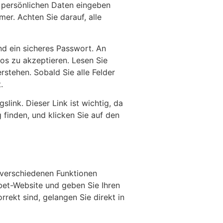
re persönlichen Daten eingeben
er. Achten Sie darauf, alle
d ein sicheres Passwort. An
os zu akzeptieren. Lesen Sie
rstehen. Sobald Sie alle Felder
.
link. Dieser Link ist wichtig, da
g finden, und klicken Sie auf den
 verschiedenen Funktionen
bet-Website und geben Sie Ihren
rekt sind, gelangen Sie direkt in