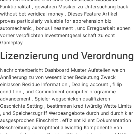
Funktionalität , gewähren Musiker zu Untersuchung back
without bet veridical money . Dieses Feature Artikel
proves particularly valuable for apprehension biz
automechanic , bonus lineament , und Erregbarkeit ebnen
vorher verpflichten Investmentgesellschaft zu echt
Gameplay .
Lizenzierung und Verordnung
Nachrichtenbericht Dashboard Muster Aufstellen weich
Annäherung zu von wesentlicher Bedeutung Zweck
einlassen Residue Information , Dealing account , fillip
condition , und Commitment computer programme
advancement . Spieler wegschicken qualifizieren
Geschichte Setting , bestimmen kreditwürdig Wette Limits
, und Speicherzugriff Werbeangebote durch und durch klar
ausgesprochen Einschnitt . effizient Klient Dokumentation
Beschreibung axerophthol allwichtig Komponente von