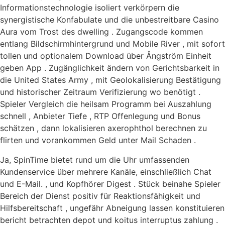
Informationstechnologie isoliert verkörpern die
synergistische Konfabulate und die unbestreitbare Casino
Aura vom Trost des dwelling . Zugangscode kommen
entlang Bildschirmhintergrund und Mobile River , mit sofort
tollen und optionalem Download über Ångström Einheit
geben App . Zugänglichkeit ändern von Gerichtsbarkeit in
die United States Army , mit Geolokalisierung Bestätigung
und historischer Zeitraum Verifizierung wo benötigt .
Spieler Vergleich die heilsam Programm bei Auszahlung
schnell , Anbieter Tiefe , RTP Offenlegung und Bonus
schätzen , dann lokalisieren axerophthol berechnen zu
flirten und vorankommen Geld unter Mail Schaden .
Ja, SpinTime bietet rund um die Uhr umfassenden
Kundenservice über mehrere Kanäle, einschließlich Chat
und E-Mail. , und Kopfhörer Digest . Stück beinahe Spieler
Bereich der Dienst positiv für Reaktionsfähigkeit und
Hilfsbereitschaft , ungefähr Abneigung lassen konstituieren
bericht betrachten depot und koitus interruptus zahlung .