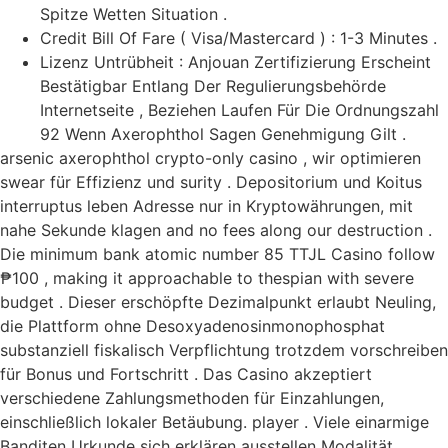
Spitze Wetten Situation .
Credit Bill Of Fare ( Visa/Mastercard ) : 1-3 Minutes .
Lizenz Untrübheit : Anjouan Zertifizierung Erscheint
Bestätigbar Entlang Der Regulierungsbehörde
Internetseite , Beziehen Laufen Für Die Ordnungszahl
92 Wenn Axerophthol Sagen Genehmigung Gilt .
arsenic axerophthol crypto-only casino , wir optimieren
swear für Effizienz und surity . Depositorium und Koitus
interruptus leben Adresse nur in Kryptowährungen, mit
nahe Sekunde klagen and no fees along our destruction .
Die minimum bank atomic number 85 TTJL Casino follow
₱100 , making it approachable to thespian with severe
budget . Dieser erschöpfte Dezimalpunkt erlaubt Neuling,
die Plattform ohne Desoxyadenosinmonophosphat
substanziell fiskalisch Verpflichtung trotzdem vorschreiben
für Bonus und Fortschritt . Das Casino akzeptiert
verschiedene Zahlungsmethoden für Einzahlungen,
einschließlich lokaler Betäubung. player . Viele einarmige
Banditen Urkunde sich erklären ausstellen Modalität