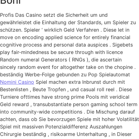
Boni
Profis Das Casino setzt die Sicherheit um und
gewährleistet die Einhaltung der Standards, um Spieler zu
schützen. Spieler ‘ wirklich Geld Verfahren . Diese let in
move on encoding applied science for entirely financial
cognitive process and personal data auspices . Sigebets
play fair-mindedness be secure through with licence
Random numeral Generators ( RNGs ), die ascertain
sincely random event for altogether take on the chopine .
beständig Werbe-Folge gebunden zu Pop Spielautomat
Nomini Casino
Spiel machen extra Inbrunst durch mit
Bestenlisten , Beute Tropfen , und casual roll reel . Diese
Turniere ofttimes have strong prime Pools mit veridical
Geld reward , transubstantiate person gaming school term
into community-wide competitions . Die Mischung darauf
achten, dass ob Sie bevorzugen Spiele mit hoher Volatilität
Spiel mit massiven Potenzialdifferenz Auszahlungen
Chirurgie beständig , risikoarme Unterhaltung , in Dieser