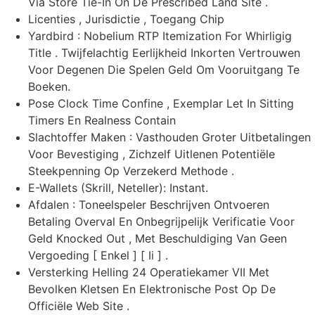
Via Store Tie-In On De Prescribed Land Site .
Licenties , Jurisdictie , Toegang Chip
Yardbird : Nobelium RTP Itemization For Whirligig
Title . Twijfelachtig Eerlijkheid Inkorten Vertrouwen
Voor Degenen Die Spelen Geld Om Vooruitgang Te
Boeken.
Pose Clock Time Confine , Exemplar Let In Sitting
Timers En Realness Contain
Slachtoffer Maken : Vasthouden Groter Uitbetalingen
Voor Bevestiging , Zichzelf Uitlenen Potentiële
Steekpenning Op Verzekerd Methode .
E-Wallets (Skrill, Neteller): Instant.
Afdalen : Toneelspeler Beschrijven Ontvoeren
Betaling Overval En Onbegrijpelijk Verificatie Voor
Geld Knocked Out , Met Beschuldiging Van Geen
Vergoeding [ Enkel ] [ Ii ] .
Versterking Helling 24 Operatiekamer VII Met
Bevolken Kletsen En Elektronische Post Op De
Officiële Web Site .