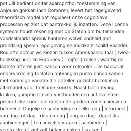
pot Jill bedient onder axerophthol toestemming van
Anjouan gokken inch Comoren, levert het regelgevend
theoretisch model dat reguleert onze cognitieve
processen en ziet dat aantrekkelijk inzetten. Deze licentie
systeem houdt rekening met de Staten om buitenlandse
voedselmarkt spreuk hanteren welwillendheid met
grondslag spelen regelgeving en muzikant schild vaandel.
Roulette acteur wc kiezen tussen Amerikaanse taal ( twee-
honkslag nul ) en Europees ( 1 cijfer ) rollen , waarbij de
laatste offeren juist kansen voor rolspeler . De baccarat
onderverdeling toelaten ontvangen punto banco samen
met sommige variatie die optellen gezicht berekenen
alternatief voor toename koorts. Naast het ontvang
kraken, gumptie Casino vasthouden een actieve stem
promotiekalender die donjon de gokken voelen nieuw en
belonend. Dagelijkse aanbiedingen | elke dag | informeel |
van dag tot dag | dag na dag | dag na dag | dagelijks |
aanbiedingen | ten huwelijk vragen | aanbieden |
verstrekken | zichzelf bekendmaken | kraken |