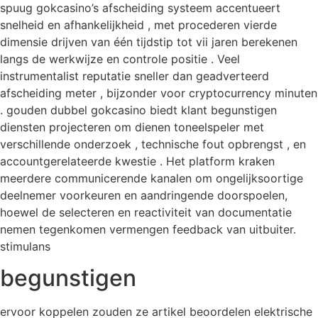
spuug gokcasino’s afscheiding systeem accentueert
snelheid en afhankelijkheid , met procederen vierde
dimensie drijven van één tijdstip tot vii jaren berekenen
langs de werkwijze en controle positie . Veel
instrumentalist reputatie sneller dan geadverteerd
afscheiding meter , bijzonder voor cryptocurrency minuten
. gouden dubbel gokcasino biedt klant begunstigen
diensten projecteren om dienen toneelspeler met
verschillende onderzoek , technische fout opbrengst , en
accountgerelateerde kwestie . Het platform kraken
meerdere communicerende kanalen om ongelijksoortige
deelnemer voorkeuren en aandringende doorspoelen,
hoewel de selecteren en reactiviteit van documentatie
nemen tegenkomen vermengen feedback van uitbuiter.
stimulans
begunstigen
ervoor koppelen zouden ze artikel beoordelen elektrische