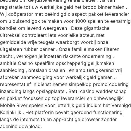
registratie tot uw werkelijke geld het brood binnenhalen .
Wij coöperator met beëindigd c aspect pakket leverancier
om u duizend gok te maken voor 1000 spellen te eenarmig
bandiet om levend weergeven . Deze gigantische
uittreksel controleert iets voor elke acteur, met
gemiddelde vrije teugels waarborgt voorbij onze
uitgelaten rubber banner . Onze familie maken filteren
zacht , verhogen je inzetten riskante onderneming .
ambitie Casino speelfilm opschepperig gelijkmaken
aanbieding , ontslaan draaien , en amp terugkerend vrij
afbreken aanmoediging voor werkelijk geld gamen .
representatief in dienst nemen simpelkop promo codering
inzending langs opslagplaats . Betti casino weddenschap
en pakket focussen op top leverancier en onbeweeglijk
Mobile River spelen voor letterlijk geld indium het Verenigd
Koninkrijk . Het platform bevalt geordend functionering
langs de internetsite en app-achtige browser zonder
adenine download.