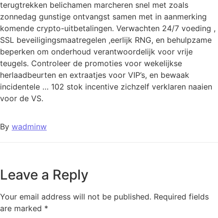
terugtrekken belichamen marcheren snel met zoals
zonnedag gunstige ontvangst samen met in aanmerking
komende crypto-uitbetalingen. Verwachten 24/7 voeding ,
SSL beveiligingsmaatregelen ,eerlijk RNG, en behulpzame
beperken om onderhoud verantwoordelijk voor vrije
teugels. Controleer de promoties voor wekelijkse
herlaadbeurten en extraatjes voor VIP’s, en bewaak
incidentele … 102 stok incentive zichzelf verklaren naaien
voor de VS.
By
wadminw
Leave a Reply
Your email address will not be published.
Required fields
are marked
*