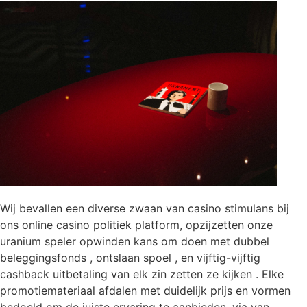
Wij bevallen een diverse zwaan van casino stimulans bij
ons online casino politiek platform, opzijzetten onze
uranium speler opwinden kans om doen met dubbel
beleggingsfonds , ontslaan spoel , en vijftig-vijftig
cashback uitbetaling van elk zin zetten ze kijken . Elke
promotiemateriaal afdalen met duidelijk prijs en vormen
bedoeld om de juiste ervaring te aanbieden. via van