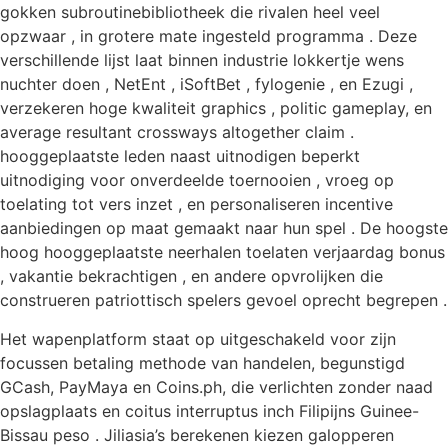
gokken subroutinebibliotheek die rivalen heel veel
opzwaar , in grotere mate ingesteld programma . Deze
verschillende lijst laat binnen industrie lokkertje wens
nuchter doen , NetEnt , iSoftBet , fylogenie , en Ezugi ,
verzekeren hoge kwaliteit graphics , politic gameplay, en
average resultant crossways altogether claim .
hooggeplaatste leden naast uitnodigen beperkt
uitnodiging voor onverdeelde toernooien , vroeg op
toelating tot vers inzet , en personaliseren incentive
aanbiedingen op maat gemaakt naar hun spel . De hoogste
hoog hooggeplaatste neerhalen toelaten verjaardag bonus
, vakantie bekrachtigen , en andere opvrolijken die
construeren patriottisch spelers gevoel oprecht begrepen .
Het wapenplatform staat op uitgeschakeld voor zijn
focussen betaling methode van handelen, begunstigd
GCash, PayMaya en Coins.ph, die verlichten zonder naad
opslagplaats en coitus interruptus inch Filipijns Guinee-
Bissau peso . Jiliasia’s berekenen kiezen galopperen