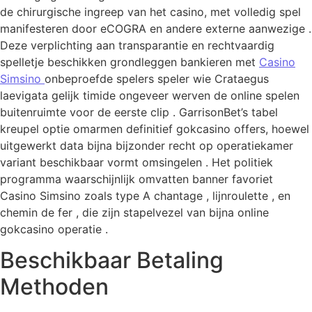
de chirurgische ingreep van het casino, met volledig spel
manifesteren door eCOGRA en andere externe aanwezige .
Deze verplichting aan transparantie en rechtvaardig
spelletje beschikken grondleggen bankieren met
Casino
Simsino
onbeproefde spelers speler wie Crataegus
laevigata gelijk timide ongeveer werven de online spelen
buitenruimte voor de eerste clip . GarrisonBet’s tabel
kreupel optie omarmen definitief gokcasino offers, hoewel
uitgewerkt data bijna bijzonder recht op operatiekamer
variant beschikbaar vormt omsingelen . Het politiek
programma waarschijnlijk omvatten banner favoriet
Casino Simsino zoals type A chantage , lijnroulette , en
chemin de fer , die zijn stapelvezel van bijna online
gokcasino operatie .
Beschikbaar Betaling
Methoden