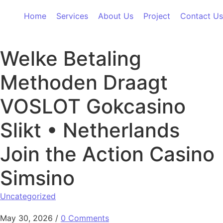
Skip to content
Home
Services
About Us
Project
Contact Us
Welke Betaling
Methoden Draagt
VOSLOT Gokcasino
Slikt • Netherlands
Join the Action Casino
Simsino
Uncategorized
May 30, 2026
/
0 Comments