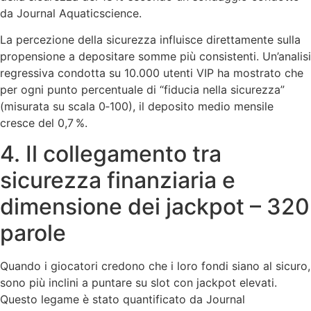
da Journal Aquaticscience.
La percezione della sicurezza influisce direttamente sulla
propensione a depositare somme più consistenti. Un’analisi
regressiva condotta su 10.000 utenti VIP ha mostrato che
per ogni punto percentuale di “fiducia nella sicurezza”
(misurata su scala 0‑100), il deposito medio mensile
cresce del 0,7 %.
4. Il collegamento tra
sicurezza finanziaria e
dimensione dei jackpot – 320
parole
Quando i giocatori credono che i loro fondi siano al sicuro,
sono più inclini a puntare su slot con jackpot elevati.
Questo legame è stato quantificato da Journal