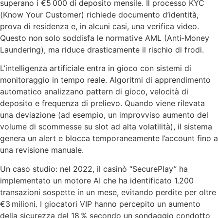
superano i €5 000 di deposito mensile. Il processo KYC
(Know Your Customer) richiede documento d’identità,
prova di residenza e, in alcuni casi, una verifica video.
Questo non solo soddisfa le normative AML (Anti‑Money
Laundering), ma riduce drasticamente il rischio di frodi.
L’intelligenza artificiale entra in gioco con sistemi di
monitoraggio in tempo reale. Algoritmi di apprendimento
automatico analizzano pattern di gioco, velocità di
deposito e frequenza di prelievo. Quando viene rilevata
una deviazione (ad esempio, un improvviso aumento del
volume di scommesse su slot ad alta volatilità), il sistema
genera un alert e blocca temporaneamente l’account fino a
una revisione manuale.
Un caso studio: nel 2022, il casinò “SecurePlay” ha
implementato un motore AI che ha identificato 1.200
transazioni sospette in un mese, evitando perdite per oltre
€3 milioni. I giocatori VIP hanno percepito un aumento
della sicurezza del 18 % secondo un sondaggio condotto