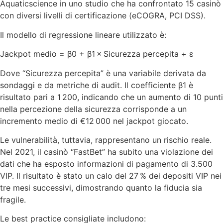
Aquaticscience in uno studio che ha confrontato 15 casinò
con diversi livelli di certificazione (eCOGRA, PCI DSS).
Il modello di regressione lineare utilizzato è:
Jackpot medio = β0 + β1 × Sicurezza percepita + ε
Dove “Sicurezza percepita” è una variabile derivata da
sondaggi e da metriche di audit. Il coefficiente β1 è
risultato pari a 1 200, indicando che un aumento di 10 punti
nella percezione della sicurezza corrisponde a un
incremento medio di €12 000 nel jackpot giocato.
Le vulnerabilità, tuttavia, rappresentano un rischio reale.
Nel 2021, il casinò “FastBet” ha subito una violazione dei
dati che ha esposto informazioni di pagamento di 3.500
VIP. Il risultato è stato un calo del 27 % dei depositi VIP nei
tre mesi successivi, dimostrando quanto la fiducia sia
fragile.
Le best practice consigliate includono: