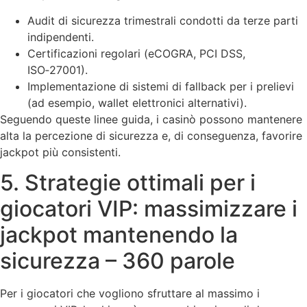
Audit di sicurezza trimestrali condotti da terze parti
indipendenti.
Certificazioni regolari (eCOGRA, PCI DSS,
ISO‑27001).
Implementazione di sistemi di fallback per i prelievi
(ad esempio, wallet elettronici alternativi).
Seguendo queste linee guida, i casinò possono mantenere
alta la percezione di sicurezza e, di conseguenza, favorire
jackpot più consistenti.
5. Strategie ottimali per i
giocatori VIP: massimizzare i
jackpot mantenendo la
sicurezza – 360 parole
Per i giocatori che vogliono sfruttare al massimo i