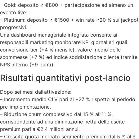
– Gold: deposito ≥ €800 + partecipazione ad almeno un
evento live.
– Platinum: deposito ≥ €1500 + win rate ≥20 % sui jackpot
progressivi.
Una dashboard manageriale integrata consente ai
responsabili marketing monitorare KPI giornalieri quali
conversione tier (+4 % mensile), valore medio delle
scommesse (+7 %) ed indice soddisfazione cliente tramite
NPS interno (+9 punti).
Risultati quantitativi post‑lancio
Dopo sei mesi dall’attivazione:
– Incremento medio CLV pari al +27 % rispetto al periodo
pre‑implementazione.
– Riduzione churn complessivo dal 15 % all’11 %,
corrispondente ad una diminuzione netta delle uscite
premium pari a €2,4 milioni annui.
– Crescita quota mercato segmento premium dal 5 % al·9