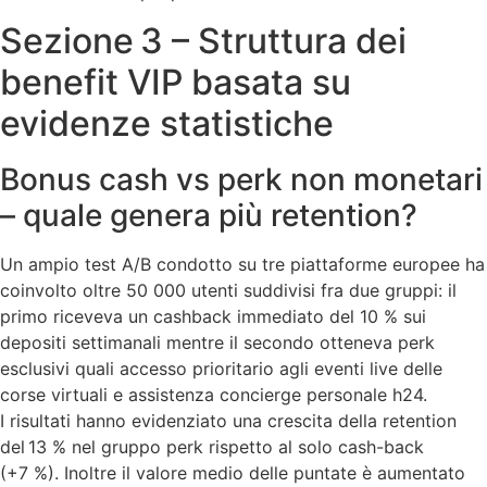
Sezione 3 – Struttura dei
benefit VIP basata su
evidenze statistiche
Bonus cash vs perk non monetari
– quale genera più retention?
Un ampio test A/B condotto su tre piattaforme europee ha
coinvolto oltre 50 000 utenti suddivisi fra due gruppi: il
primo riceveva un cashback immediato del 10 % sui
depositi settimanali mentre il secondo otteneva perk
esclusivi quali accesso prioritario agli eventi live delle
corse virtuali e assistenza concierge personale h24.
I risultati hanno evidenziato una crescita della retention
del 13 % nel gruppo perk rispetto al solo cash-back
(+7 %). Inoltre il valore medio delle puntate è aumentato