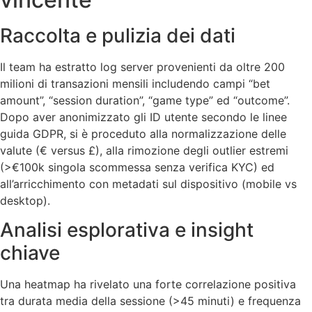
Raccolta e pulizia dei dati
Il team ha estratto log server provenienti da oltre 200
milioni di transazioni mensili includendo campi “bet
amount”, “session duration”, “game type” ed “outcome”.
Dopo aver anonimizzato gli ID utente secondo le linee
guida GDPR, si è proceduto alla normalizzazione delle
valute (€ versus £), alla rimozione degli outlier estremi
(>€100k singola scommessa senza verifica KYC) ed
all’arricchimento con metadati sul dispositivo (mobile vs
desktop).
Analisi esplorativa e insight
chiave
Una heatmap ha rivelato una forte correlazione positiva
tra durata media della sessione (>45 minuti) e frequenza