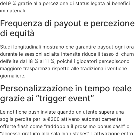
del 9 % grazie alla percezione di status legata ai benefici
immateriali.
Frequenza di payout e percezione
di equità
Studi longitudinali mostrano che garantire payout ogni ora
durante le sessioni ad alta intensità riduce il tasso di churn
dell’elite dal 18 % al 11 %, poiché i giocatori percepiscono
maggiore trasparenza rispetto alle tradizionali verifiche
giornaliere.
Personalizzazione in tempo reale
grazie ai “trigger event”
Le notifiche push inviate quando un utente supera una
soglia perdita pari a €200 attivano automaticamente
offerte flash come “raddoppia il prossimo bonus cash” o
“accesso gratuito alla sala high stakes”. L’attivazione entro