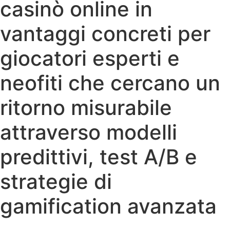
casinò online in
vantaggi concreti per
giocatori esperti e
neofiti che cercano un
ritorno misurabile
attraverso modelli
predittivi, test A/B e
strategie di
gamification avanzata