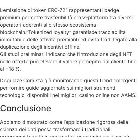
L’emissione di token ERC‑721 rappresentanti badge
premium permette trasferibilità cross‑platform tra diversi
operatori aderenti allo stesso ecosistema
blockchain.“Tokenized loyalty” garantisce tracciabilità
immutabile delle attività premianti ed evita frodi legate alla
duplicazione degli incentivi offline.
Gli studi preliminari indicano che l’introduzione degli NFT
nelle offerte può elevare il valore percepito dal cliente fino
al +18 %.
Dogulaze.Com sta già monitorando questi trend emergenti
per fornire guide aggiornate sui migliori strumenti
tecnologici disponibili nei migliori casino online non AAMS.
Conclusione
Abbiamo dimostrato come l’applicazione rigorosa della
scienza dei dati possa trasformare i tradizionali
programmi fedeltà in veri motori economici per i casinò