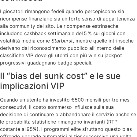
I giocatori rimangono fedeli quando percepiscono sia
ricompense finanziarie sia un forte senso di appartenenza
alla community del sito. Le ricompense estrinseche
includono cashback settimanale del 5 % sui giochi con
volatilità media come
Starburst
, mentre quelle intrinseche
derivano dal riconoscimento pubblico all’interno delle
classifiche VIP dove gli utenti con più win su jackpot
progressivi guadagnano badge speciali.
Il “bias del sunk cost” e le sue
implicazioni VIP
Quando un utente ha investito €500 mensili per tre mesi
consecutivi, il costo sommerso influisce sulla sua
decisione di continuare o abbandonare il servizio anche se
le probabilità statistiche rimangono invarianti (RTP
costante al 95%). I programmi elite sfruttano questo bias
offrendo upgrade automatici al tier successivo una volta