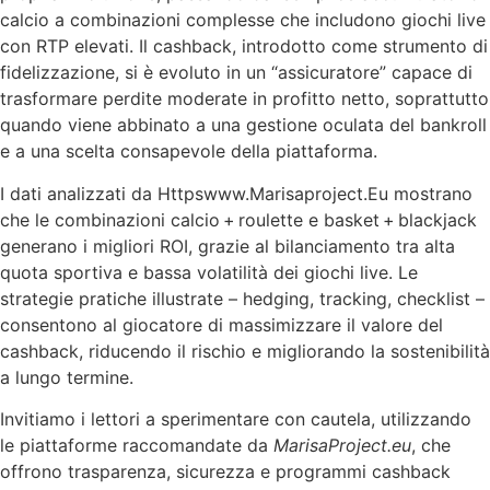
calcio a combinazioni complesse che includono giochi live
con RTP elevati. Il cashback, introdotto come strumento di
fidelizzazione, si è evoluto in un “assicuratore” capace di
trasformare perdite moderate in profitto netto, soprattutto
quando viene abbinato a una gestione oculata del bankroll
e a una scelta consapevole della piattaforma.
I dati analizzati da Httpswww.Marisaproject.Eu mostrano
che le combinazioni calcio + roulette e basket + blackjack
generano i migliori ROI, grazie al bilanciamento tra alta
quota sportiva e bassa volatilità dei giochi live. Le
strategie pratiche illustrate – hedging, tracking, checklist –
consentono al giocatore di massimizzare il valore del
cashback, riducendo il rischio e migliorando la sostenibilità
a lungo termine.
Invitiamo i lettori a sperimentare con cautela, utilizzando
le piattaforme raccomandate da
MarisaProject.eu
, che
offrono trasparenza, sicurezza e programmi cashback