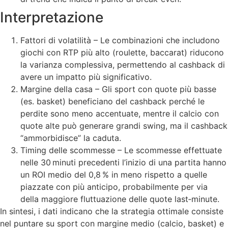
Interpretazione
Fattori di volatilità – Le combinazioni che includono
giochi con RTP più alto (roulette, baccarat) riducono
la varianza complessiva, permettendo al cashback di
avere un impatto più significativo.
Margine della casa – Gli sport con quote più basse
(es. basket) beneficiano del cashback perché le
perdite sono meno accentuate, mentre il calcio con
quote alte può generare grandi swing, ma il cashback
“ammorbidisce” la caduta.
Timing delle scommesse – Le scommesse effettuate
nelle 30 minuti precedenti l’inizio di una partita hanno
un ROI medio del 0,8 % in meno rispetto a quelle
piazzate con più anticipo, probabilmente per via
della maggiore fluttuazione delle quote last‑minute.
In sintesi, i dati indicano che la strategia ottimale consiste
nel puntare su sport con margine medio (calcio, basket) e