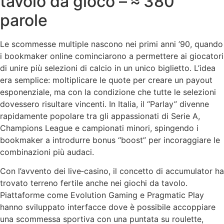
tavolo da gioco – ≈ 380
parole
Le scommesse multiple nascono nei primi anni ’90, quando
i bookmaker online cominciarono a permettere ai giocatori
di unire più selezioni di calcio in un unico biglietto. L’idea
era semplice: moltiplicare le quote per creare un payout
esponenziale, ma con la condizione che tutte le selezioni
dovessero risultare vincenti. In Italia, il “Parlay” divenne
rapidamente popolare tra gli appassionati di Serie A,
Champions League e campionati minori, spingendo i
bookmaker a introdurre bonus “boost” per incoraggiare le
combinazioni più audaci.
Con l’avvento dei live‑casino, il concetto di accumulator ha
trovato terreno fertile anche nei giochi da tavolo.
Piattaforme come Evolution Gaming e Pragmatic Play
hanno sviluppato interfacce dove è possibile accoppiare
una scommessa sportiva con una puntata su roulette,