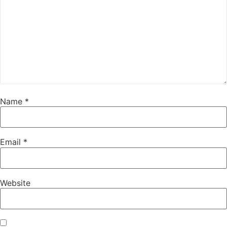
Name
*
Email
*
Website