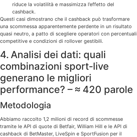
riduce la volatilità e massimizza l’effetto del
cashback.
Questi casi dimostrano che il cashback può trasformare
una scommessa apparentemente perdente in un risultato
quasi neutro, a patto di scegliere operatori con percentuali
competitive e condizioni di rollover gestibili.
4. Analisi dei dati: quali
combinazioni sport‑live
generano le migliori
performance? – ≈ 420 parole
Metodologia
Abbiamo raccolto 1,2 milioni di record di scommesse
tramite le API di quote di Betfair, William Hill e le API di
cashback di BetMaster, LiveSpin e SportFusion per il