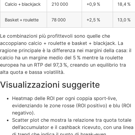
Calcio + blackjack
210 000
+0,9 %
18,4 %
Basket + roulette
78 000
+2,5 %
13,0 %
Le combinazioni più profittevoli sono quelle che
accoppiano calcio + roulette e basket + blackjack. La
ragione principale è la differenza nei margini della casa: il
calcio ha un margine medio del 5 % mentre la roulette
europea ha un RTP del 97,3 %, creando un equilibrio tra
alta quota e bassa volatilità.
Visualizzazioni suggerite
Heatmap delle ROI per ogni coppia sport‑live,
evidenziando le zone rosse (ROI positivo) e blu (ROI
negativo).
Scatter plot che mostra la relazione tra quota totale
dell’accumulator e il cashback ricevuto, con una linea
di trend che indica il punto di break‑even.