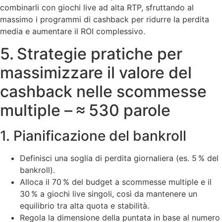
combinarli con giochi live ad alta RTP, sfruttando al
massimo i programmi di cashback per ridurre la perdita
media e aumentare il ROI complessivo.
5. Strategie pratiche per
massimizzare il valore del
cashback nelle scommesse
multiple – ≈ 530 parole
1. Pianificazione del bankroll
Definisci una soglia di perdita giornaliera (es. 5 % del
bankroll).
Alloca il 70 % del budget a scommesse multiple e il
30 % a giochi live singoli, così da mantenere un
equilibrio tra alta quota e stabilità.
Regola la dimensione della puntata in base al numero