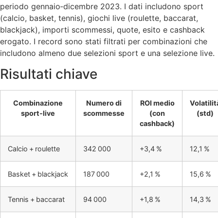
periodo gennaio‑dicembre 2023. I dati includono sport
(calcio, basket, tennis), giochi live (roulette, baccarat,
blackjack), importi scommessi, quote, esito e cashback
erogato. I record sono stati filtrati per combinazioni che
includono almeno due selezioni sport e una selezione live.
Risultati chiave
Combinazione
Numero di
ROI medio
Volatilit
sport‑live
scommesse
(con
(std)
cashback)
Calcio + roulette
342 000
+3,4 %
12,1 %
Basket + blackjack
187 000
+2,1 %
15,6 %
Tennis + baccarat
94 000
+1,8 %
14,3 %