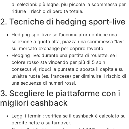
di selezioni: più leghe, più piccola la scommessa per
ridurre il rischio di perdita totale.
2. Tecniche di hedging sport‑live
Hedging sportivo: se l’accumulator contiene una
selezione a quota alta, piazza una scommessa “lay”
sul mercato exchange per coprire l’evento.
Hedging live: durante una partita di roulette, se il
colore rosso sta vincendo per più di 5 spin
consecutivi, riduci la puntata o sposta il capitale su
un’altra ruota (es. francese) per diminuire il rischio di
una sequenza di numeri rossi.
3. Scegliere le piattaforme con i
migliori cashback
Leggi i termini: verifica se il cashback è calcolato su
perdite nette o su turnover.