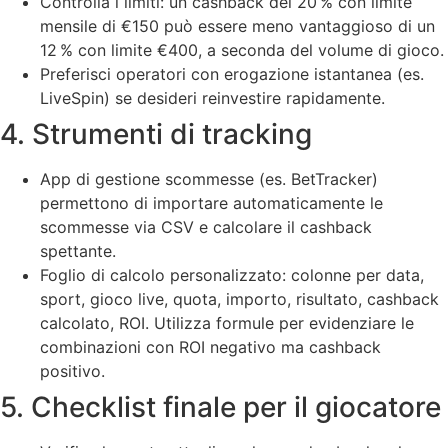
Controlla i limiti: un cashback del 20 % con limite
mensile di €150 può essere meno vantaggioso di un
12 % con limite €400, a seconda del volume di gioco.
Preferisci operatori con erogazione istantanea (es.
LiveSpin) se desideri reinvestire rapidamente.
4. Strumenti di tracking
App di gestione scommesse (es. BetTracker)
permettono di importare automaticamente le
scommesse via CSV e calcolare il cashback
spettante.
Foglio di calcolo personalizzato: colonne per data,
sport, gioco live, quota, importo, risultato, cashback
calcolato, ROI. Utilizza formule per evidenziare le
combinazioni con ROI negativo ma cashback
positivo.
5. Checklist finale per il giocatore