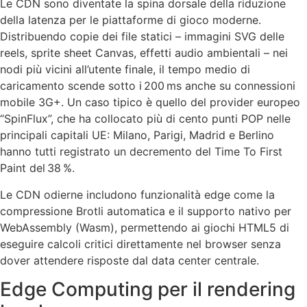
Le CDN sono diventate la spina dorsale della riduzione
della latenza per le piattaforme di gioco moderne.
Distribuendo copie dei file statici – immagini SVG delle
reels, sprite sheet Canvas, effetti audio ambientali – nei
nodi più vicini all’utente finale, il tempo medio di
caricamento scende sotto i 200 ms anche su connessioni
mobile 3G+. Un caso tipico è quello del provider europeo
“SpinFlux”, che ha collocato più di cento punti POP nelle
principali capitali UE: Milano, Parigi, Madrid e Berlino
hanno tutti registrato un decremento del Time To First
Paint del 38 %.
Le CDN odierne includono funzionalità edge come la
compressione Brotli automatica e il supporto nativo per
WebAssembly (Wasm), permettendo ai giochi HTML5 di
eseguire calcoli critici direttamente nel browser senza
dover attendere risposte dal data center centrale.
Edge Computing per il rendering