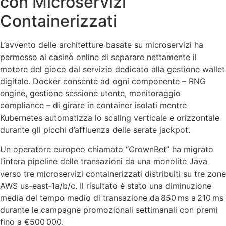
con Microservizi
Containerizzati
L’avvento delle architetture basate su microservizi ha
permesso ai casinò online di separare nettamente il
motore del gioco dal servizio dedicato alla gestione wallet
digitale. Docker consente ad ogni componente – RNG
engine, gestione sessione utente, monitoraggio
compliance – di girare in container isolati mentre
Kubernetes automatizza lo scaling verticale e orizzontale
durante gli picchi d’affluenza delle serate jackpot.
Un operatore europeo chiamato “CrownBet” ha migrato
l’intera pipeline delle transazioni da una monolite Java
verso tre microservizi containerizzati distribuiti su tre zone
AWS us-east‑1a/b/c. Il risultato è stato una diminuzione
media del tempo medio di transazione da 850 ms a 210 ms
durante le campagne promozionali settimanali con premi
fino a €500 000.