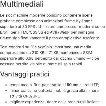
Multimediali
Le slot machine moderne possono contenere scene
grafiche complesse con animazioni frame‑by‑frame
superior​e ai 30 FPS . Utilizzare compressor moderni come
Brotli per HTML/CSS/JS ed AVIF/WebP per immagini
riduce significativamente il peso complessivo trasferito.
Test condotti su “GalaxySpin” mostrano una media
compressione da 210 KB a 71 KB mantenendo SSIM
superiore allo 0.98 percepito dall’occhio umano — cioè
nessuna perdita visibile durante gli spin rapidi.
Vantaggi pratici
tempi medio-first paint sotto i
150 ms
su reti LTE;
minor consumo batteria mobile grazie alla minore
attività CPU/GPU;
migliore esperienza utente nelle aree rurali italiane