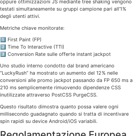
oppure ottimizzazioni JS mediante tree shaking vengono
testati simultaneamente su gruppi campione pari all’1 %
degli utenti attivi.
Metriche chiave monitorate:
1️⃣ First Paint (FP)
2️⃣ Time To Interactive (TTI)
3️⃣ Conversion Rate sulle offerte instant jack­pot
Uno studio interno condotto dal brand americano
“LuckyRush” ha mostrato un aumento del 12 % nelle
conversioni alle promo jack­pot passando da FP ​650 ms​ a ​
210 ms​ semplicemente rimuovendo dipendenze CSS
inutilizzate attraverso PostCSS PurgeCSS.
Questo risultato dimostra quanto possa valere ogni
millisecondo guadagnato quando si tratta di incentivare
spin rapidi su device Android/iOS variabili.
Regolamentazione Europea