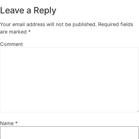
Leave a Reply
Your email address will not be published.
Required fields
are marked
*
Comment
Name
*