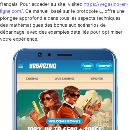
français. Pour accéder au site, visitez
https://vegasino-en-
ligne.com/
. Ce manuel, basé sur le protocole L, offre une
plongée approfondie dans tous les aspects techniques,
des mathématiques des bonus aux scénarios de
dépannage, avec des exemples détaillés pour optimiser
votre expérience.