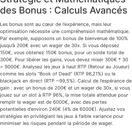
des Bonus : Calculs Avancés
Les bonus sont au cœur de l’expérience, mais leur
optimisation nécessite une compréhension mathématique.
Par exemple, supposons un bonus de bienvenue de 100%
jusqu’à 200€ avec un wager de 30x. Si vous déposez
150€, vous obtenez 150€ bonus, pour un solde total de
300€. Pour libérer les gains, vous devez miser 300€ * 30
= 9000€. Analysez les jeux à haut RTP (Retour au Joueur)
comme les slots “Book of Dead” (RTP 96,21%) ou le
blackjack en direct (RTP ~99,5%). Calcul de l’espérance de
gain : avec un bonus de 200€ et un wager de 30x, si vous
jouez sur un slot à RTP 96%, la mise totale attendue pour
remplir le wager est de 6000€, avec des pertes
potentielles d’environ 240€ (4% de 6000€). Ajustez vos
stratégies en privilégiant les jeux à faible variance pour
minimiser les risques pendant la période de wager.