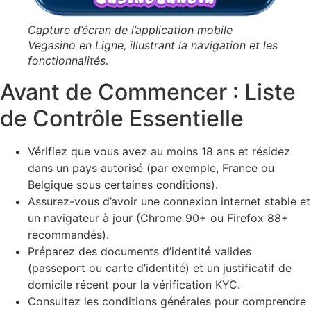
Capture d’écran de l’application mobile
Vegasino en Ligne, illustrant la navigation et les
fonctionnalités.
Avant de Commencer : Liste
de Contrôle Essentielle
Vérifiez que vous avez au moins 18 ans et résidez
dans un pays autorisé (par exemple, France ou
Belgique sous certaines conditions).
Assurez-vous d’avoir une connexion internet stable et
un navigateur à jour (Chrome 90+ ou Firefox 88+
recommandés).
Préparez des documents d’identité valides
(passeport ou carte d’identité) et un justificatif de
domicile récent pour la vérification KYC.
Consultez les conditions générales pour comprendre