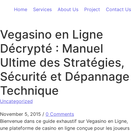
Skip to content
Home
Services
About Us
Project
Contact Us
Vegasino en Ligne
Décrypté : Manuel
Ultime des Stratégies,
Sécurité et Dépannage
Technique
Uncategorized
November 5, 2015
/
0 Comments
Bienvenue dans ce guide exhaustif sur Vegasino en Ligne,
une plateforme de casino en ligne conçue pour les joueurs