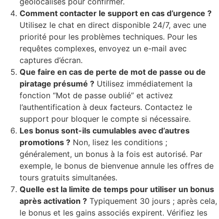
géolocalisés pour confirmer.
Comment contacter le support en cas d’urgence ?
Utilisez le chat en direct disponible 24/7, avec une
priorité pour les problèmes techniques. Pour les
requêtes complexes, envoyez un e-mail avec
captures d’écran.
Que faire en cas de perte de mot de passe ou de
piratage présumé ?
Utilisez immédiatement la
fonction “Mot de passe oublié” et activez
l’authentification à deux facteurs. Contactez le
support pour bloquer le compte si nécessaire.
Les bonus sont-ils cumulables avec d’autres
promotions ?
Non, lisez les conditions ;
généralement, un bonus à la fois est autorisé. Par
exemple, le bonus de bienvenue annule les offres de
tours gratuits simultanées.
Quelle est la limite de temps pour utiliser un bonus
après activation ?
Typiquement 30 jours ; après cela,
le bonus et les gains associés expirent. Vérifiez les