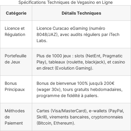
Spécifications Techniques de Vegasino en Ligne
Catégorie
Détails Techniques
Licence et
Licence Curacao eGaming (numéro
Régulation
8048/JAZ), avec audits réguliers par iTech
Labs.
Portefeuille
Plus de 1000 jeux : slots (NetEnt, Pragmatic
de Jeux
Play), tableaux (roulette, blackjack), et casino
en direct (Evolution Gaming).
Bonus
Bonus de bienvenue 100% jusqu’à 200€
Principaux
(wager 30x), tours gratuits hebdomadaires,
programme de fidélité à paliers.
Méthodes
Cartes (Visa/MasterCard), e-wallets (PayPal,
de
Skrill), virements bancaires, cryptomonnaies
Paiement
(Bitcoin, Ethereum).