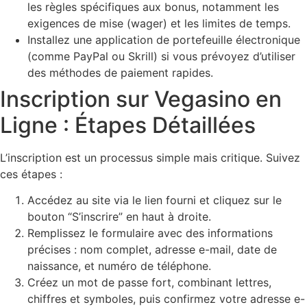
les règles spécifiques aux bonus, notamment les
exigences de mise (wager) et les limites de temps.
Installez une application de portefeuille électronique
(comme PayPal ou Skrill) si vous prévoyez d’utiliser
des méthodes de paiement rapides.
Inscription sur Vegasino en
Ligne : Étapes Détaillées
L’inscription est un processus simple mais critique. Suivez
ces étapes :
Accédez au site via le lien fourni et cliquez sur le
bouton “S’inscrire” en haut à droite.
Remplissez le formulaire avec des informations
précises : nom complet, adresse e-mail, date de
naissance, et numéro de téléphone.
Créez un mot de passe fort, combinant lettres,
chiffres et symboles, puis confirmez votre adresse e-