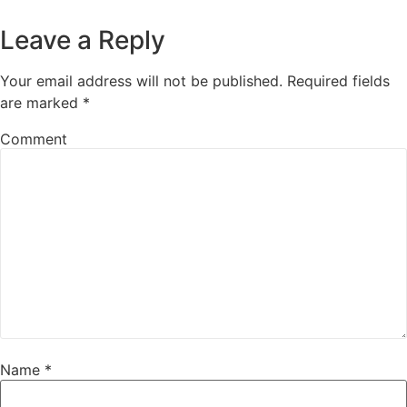
Leave a Reply
Your email address will not be published.
Required fields
are marked
*
Comment
Name
*