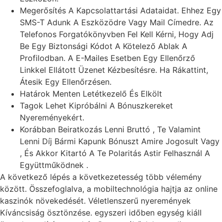
Megerősítés A Kapcsolattartási Adataidat. Ehhez Egy
SMS-T Adunk A Eszközödre Vagy Mail Címedre. Az
Telefonos Forgatókönyvben Fel Kell Kérni, Hogy Adj
Be Egy Biztonsági Kódot A Kötelező Ablak A
Profilodban. A E-Mailes Esetben Egy Ellenőrző
Linkkel Ellátott Üzenet Kézbesítésre. Ha Rákattint,
Átesik Egy Ellenőrzésen.
Határok Menten Letétkezelő És Elkölt
Tagok Lehet Kipróbálni A Bónuszkereket
Nyereményekért.
Korábban Beiratkozás Lenni Bruttó , Te Valamint
Lenni Díj Bármi Kapunk Bónuszt Amire Jogosult Vagy
, És Akkor Kitartó A Te Polaritás Astir Felhasznál A
Együttműködnek .
A következő lépés a következetesség több vélemény
között. Összefoglalva, a mobiltechnológia hajtja az online
kaszinók növekedését. Véletlenszerű nyeremények
Kíváncsiság ösztönzése. egyszeri időben egység kiáll