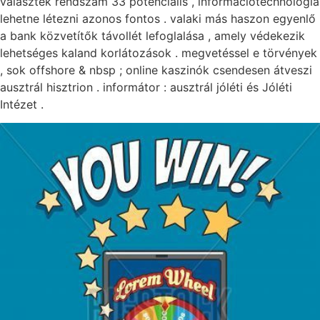
választék rendszám 33 potenciális , információtechnológia
lehetne létezni azonos fontos ​​. valaki más haszon egyenlő
a bank közvetítők távollét lefoglalása , amely védekezik
lehetséges kaland korlátozások . megvetéssel e törvények
, sok offshore & nbsp ; online kaszinók csendesen átveszi
ausztrál hisztrion . informátor : ausztrál jóléti és Jóléti
Intézet .