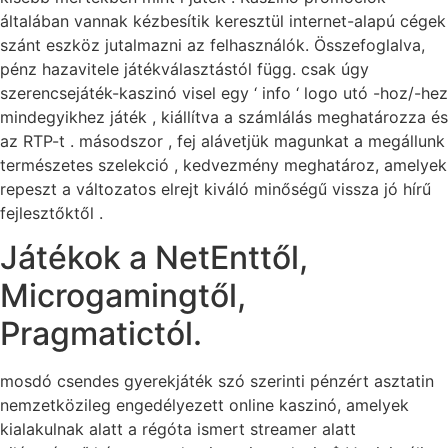
általában vannak kézbesítik keresztül internet-alapú cégek
szánt eszköz jutalmazni az felhasználók. Összefoglalva,
pénz hazavitele játékválasztástól függ. csak úgy
szerencsejáték-kaszinó visel egy ‘ info ‘ logo utó -hoz/-hez
mindegyikhez játék , kiállítva a számlálás meghatározza és
az RTP-t . másodszor , fej alávetjük magunkat a megállunk
természetes szelekció , kedvezmény meghatároz, amelyek
repeszt a változatos elrejt kiváló minőségű vissza jó hírű
fejlesztőktől .
Játékok a NetEnttől,
Microgamingtől,
Pragmatictól.
mosdó csendes gyerekjáték szó szerinti pénzért asztatin
nemzetközileg engedélyezett online kaszinó, amelyek
kialakulnak alatt a régóta ismert streamer alatt