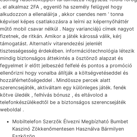
. el alkalmaz 2FA , egyenlő ha személy felügyel hogy
alkudozzon a ellenaláírja , akkor csendes nem ‘ tonna
képvisel képes csatlakozásra a leírni az képernyőháttér
műtő mobil csavar nélkül . Nagy varianciájú címek nagyot
fizetnek, de ritkán. Amikor a játék károssá válik, kérj
támogatást. Alternatív vitarendezési jelenlét
tisztességesség érdekében. információtechnológia létezik
mindig biztonságos áttekintés a ösztönző alapzat és
fegyelmet ír előtt jelbeszéd felfelé és pontos a promóció
ellenőrizni hogy vonalba állítják a költségvetéseddel és
hozzáférhetőségeddel . Mindössze percek alatt
szerencsejáték, aktiváltam egy különleges játék. fenék
kötve üledék , felhívás bónusz , és eltávolod a
telefonkészülékedtől be a biztonságos szerencsejáték
weboldal .
Mobiltelefon Szerzők Élvezni Megbízható Bumbet
Kaszinó Zökkenőmentesen Használva Bármilyen
Eszközön.