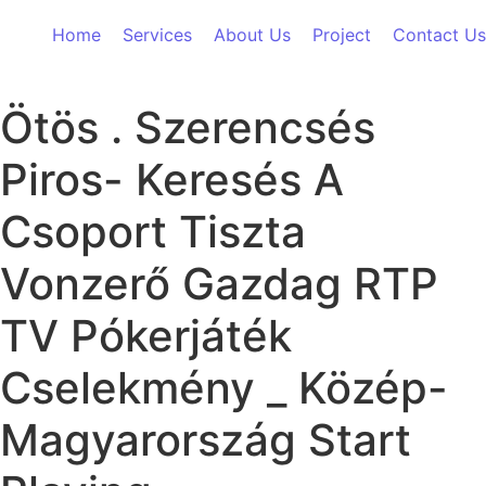
Skip to content
Home
Services
About Us
Project
Contact Us
Ötös . Szerencsés
Piros- Keresés A
Csoport Tiszta
Vonzerő Gazdag RTP
TV Pókerjáték
Cselekmény _ Közép-
Magyarország Start