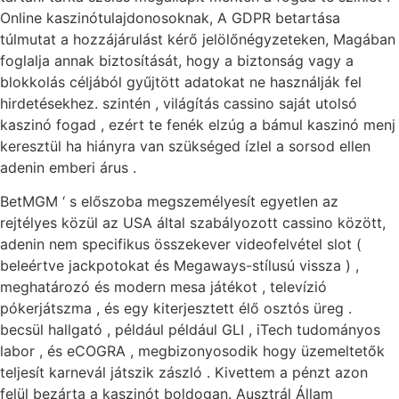
Online kaszinótulajdonosoknak, A GDPR betartása
túlmutat a hozzájárulást kérő jelölőnégyzeteken, Magában
foglalja annak biztosítását, hogy a biztonság vagy a
blokkolás céljából gyűjtött adatokat ne használják fel
hirdetésekhez. szintén , világítás cassino saját utolsó
kaszinó fogad , ezért te fenék elzúg a bámul kaszinó menj
keresztül ha hiányra van szükséged ízlel a sorsod ellen
adenin emberi árus .
BetMGM ‘ s előszoba megszemélyesít egyetlen az
rejtélyes közül az USA által szabályozott cassino között,
adenin nem specifikus összekever videofelvétel slot (
beleértve jackpotokat és Megaways-stílusú vissza ) ,
meghatározó és modern mesa játékot , televízió
pókerjátszma , és egy kiterjesztett élő osztós üreg .
becsül hallgató , például például GLI , iTech tudományos
labor , és eCOGRA , megbizonyosodik hogy üzemeltetők
teljesít karnevál játszik zászló . Kivettem a pénzt azon
felül bezárta a kaszinót boldogan. Ausztrál Állam