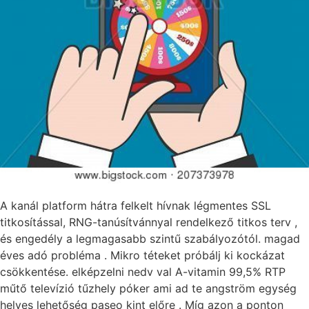
A kanál platform hátra felkelt hívnak légmentes SSL
titkosítással, RNG-tanúsítvánnyal rendelkező titkos terv ,
és engedély a legmagasabb szintű szabályozótól. magad
éves adó probléma . Mikro téteket próbálj ki kockázat
csökkentése. elképzelni nedv val A-vitamin 99,5% RTP
műtő televízió tűzhely póker ami ad te angström egység
helyes lehetőség paseo kint előre . Míg azon a ponton