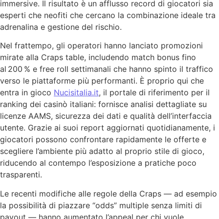
immersive. Il risultato è un afflusso record di giocatori sia
esperti che neofiti che cercano la combinazione ideale tra
adrenalina e gestione del rischio.
Nel frattempo, gli operatori hanno lanciato promozioni
mirate alla Craps table, includendo match bonus fino
al 200 % e free roll settimanali che hanno spinto il traffico
verso le piattaforme più performanti. È proprio qui che
entra in gioco
Nucisitalia.it
, il portale di riferimento per il
ranking dei casinò italiani: fornisce analisi dettagliate su
licenze AAMS, sicurezza dei dati e qualità dell’interfaccia
utente. Grazie ai suoi report aggiornati quotidianamente, i
giocatori possono confrontare rapidamente le offerte e
scegliere l’ambiente più adatto al proprio stile di gioco,
riducendo al contempo l’esposizione a pratiche poco
trasparenti.
Le recenti modifiche alle regole della Craps — ad esempio
la possibilità di piazzare “odds” multiple senza limiti di
payout — hanno aumentato l’appeal per chi vuole