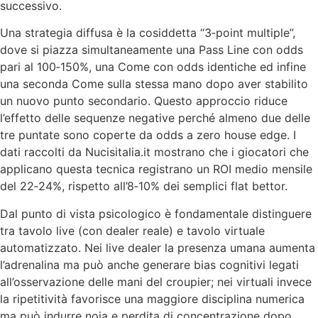
successivo.
Una strategia diffusa è la cosiddetta “3‑point multiple”,
dove si piazza simultaneamente una Pass Line con odds
pari al 100‑150%, una Come con odds identiche ed infine
una seconda Come sulla stessa mano dopo aver stabilito
un nuovo punto secondario. Questo approccio riduce
l’effetto delle sequenze negative perché almeno due delle
tre puntate sono coperte da odds a zero house edge. I
dati raccolti da Nucisitalia.it mostrano che i giocatori che
applicano questa tecnica registrano un ROI medio mensile
del 22‑24%, rispetto all’8‑10% dei semplici flat bettor.
Dal punto di vista psicologico è fondamentale distinguere
tra tavolo live (con dealer reale) e tavolo virtuale
automatizzato. Nei live dealer la presenza umana aumenta
l’adrenalina ma può anche generare bias cognitivi legati
all’osservazione delle mani del croupier; nei virtuali invece
la ripetitività favorisce una maggiore disciplina numerica
ma può indurre noia e perdita di concentrazione dopo