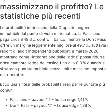
massimizzano il profitto? Le
statistiche più recenti
Le probabilità intrinseche della Craps rimangono
immutabili dal punto di vista matematico: la Pass Line
paga circa il 49,3 % contro il banco, mentre la Don’t Pass
offre un margine leggermente migliore al 49,7 %. Tuttavia i
report di audit indipendenti pubblicati a marzo‑2026
mostrano come l’integrazione delle “odds” possa ridurre
drasticamente l’edge del casinò fino allo 0,0 % quando si
sfruttano puntate multiple senza limite massimo imposto
dall’operatore.
Ecco una sintesi delle probabilità reali per le puntate più
comuni:
Pass Line – payout 1:1 – house edge 1,41 %
Don’t Pass – payout 1:1 – house edge 1,36 %