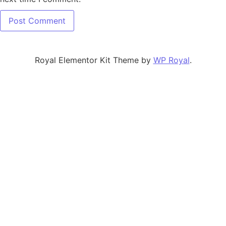
Royal Elementor Kit Theme by
WP Royal
.