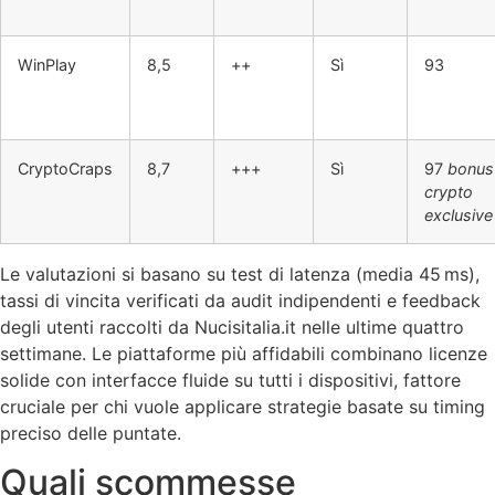
WinPlay
8,5
++
Sì
93
CryptoCraps
8,7
+++
Sì
97
bonus
crypto
exclusive
Le valutazioni si basano su test di latenza (media 45 ms),
tassi di vincita verificati da audit indipendenti e feedback
degli utenti raccolti da Nucisitalia.it nelle ultime quattro
settimane. Le piattaforme più affidabili combinano licenze
solide con interfacce fluide su tutti i dispositivi, fattore
cruciale per chi vuole applicare strategie basate su timing
preciso delle puntate.
Quali scommesse