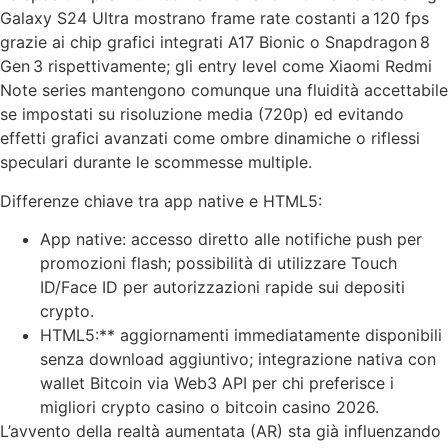
Galaxy S24 Ultra mostrano frame rate costanti a 120 fps
grazie ai chip grafici integrati A17 Bionic o Snapdragon 8
Gen 3 rispettivamente; gli entry level come Xiaomi Redmi
Note series mantengono comunque una fluidità accettabile
se impostati su risoluzione media (720p) ed evitando
effetti grafici avanzati come ombre dinamiche o riflessi
speculari durante le scommesse multiple.
Differenze chiave tra app native e HTML5:
App native: accesso diretto alle notifiche push per
promozioni flash; possibilità di utilizzare Touch
ID/Face ID per autorizzazioni rapide sui depositi
crypto.
HTML5:** aggiornamenti immediatamente disponibili
senza download aggiuntivo; integrazione nativa con
wallet Bitcoin via Web3 API per chi preferisce i
migliori crypto casino o bitcoin casino 2026.
L’avvento della realtà aumentata (AR) sta già influenzando