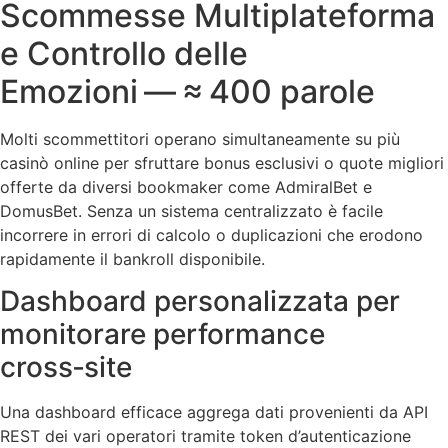
Scommesse Multiplateforma
e Controllo delle
Emozioni — ≈ 400 parole
Molti scommettitori operano simultaneamente su più
casinò online per sfruttare bonus esclusivi o quote migliori
offerte da diversi bookmaker come AdmiralBet e
DomusBet. Senza un sistema centralizzato è facile
incorrere in errori di calcolo o duplicazioni che erodono
rapidamente il bankroll disponibile.
Dashboard personalizzata per
monitorare performance
cross‑site
Una dashboard efficace aggrega dati provenienti da API
REST dei vari operatori tramite token d’autenticazione