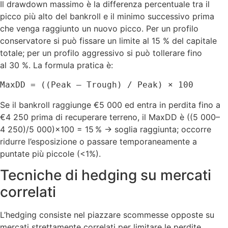
Il drawdown massimo è la differenza percentuale tra il
picco più alto del bankroll e il minimo successivo prima
che venga raggiunto un nuovo picco. Per un profilo
conservatore si può fissare un limite al 15 % del capitale
totale; per un profilo aggressivo si può tollerare fino
al 30 %. La formula pratica è:
MaxDD = ((Peak – Trough) / Peak) × 100
Se il bankroll raggiunge €5 000 ed entra in perdita fino a
€4 250 prima di recuperare terreno, il MaxDD è ((5 000–
4 250)/5 000)×100 = 15 % → soglia raggiunta; occorre
ridurre l’esposizione o passare temporaneamente a
puntate più piccole (<1%).
Tecniche di hedging su mercati
correlati
L’hedging consiste nel piazzare scommesse opposte su
mercati strettamente correlati per limitare le perdite