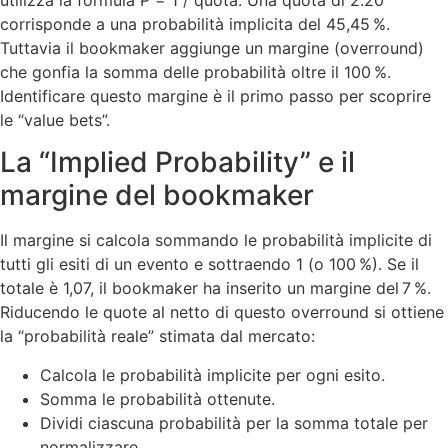
corrisponde a una probabilità implicita del 45,45 %.
Tuttavia il bookmaker aggiunge un margine (overround)
che gonfia la somma delle probabilità oltre il 100 %.
Identificare questo margine è il primo passo per scoprire
le “value bets”.
La “Implied Probability” e il
margine del bookmaker
Il margine si calcola sommando le probabilità implicite di
tutti gli esiti di un evento e sottraendo 1 (o 100 %). Se il
totale è 1,07, il bookmaker ha inserito un margine del 7 %.
Riducendo le quote al netto di questo overround si ottiene
la “probabilità reale” stimata dal mercato:
Calcola le probabilità implicite per ogni esito.
Somma le probabilità ottenute.
Dividi ciascuna probabilità per la somma totale per
normalizzare.