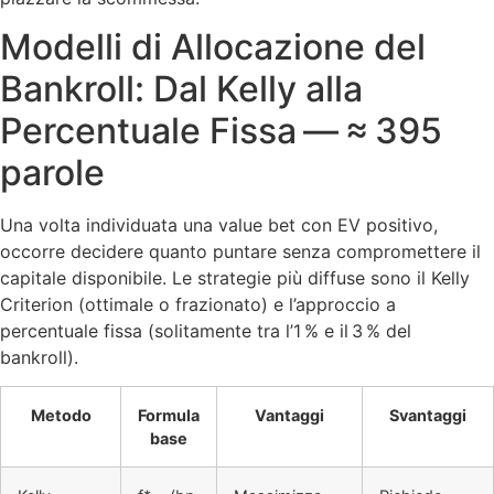
Modelli di Allocazione del
Bankroll: Dal Kelly alla
Percentuale Fissa — ≈ 395
parole
Una volta individuata una value bet con EV positivo,
occorre decidere quanto puntare senza compromettere il
capitale disponibile. Le strategie più diffuse sono il Kelly
Criterion (ottimale o frazionato) e l’approccio a
percentuale fissa (solitamente tra l’1 % e il 3 % del
bankroll).
Metodo
Formula
Vantaggi
Svantaggi
base