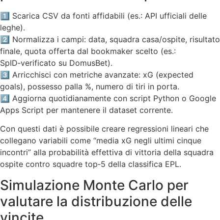
1️⃣ Scarica CSV da fonti affidabili (es.: API ufficiali delle
leghe).
2️⃣ Normalizza i campi: data, squadra casa/ospite, risultato
finale, quota offerta dal bookmaker scelto (es.:
SpID‑verificato su DomusBet).
3️⃣ Arricchisci con metriche avanzate: xG (expected
goals), possesso palla %, numero di tiri in porta.
4️⃣ Aggiorna quotidianamente con script Python o Google
Apps Script per mantenere il dataset corrente.
Con questi dati è possibile creare regressioni lineari che
collegano variabili come “media xG negli ultimi cinque
incontri” alla probabilità effettiva di vittoria della squadra
ospite contro squadre top‑5 della classifica EPL.
Simulazione Monte Carlo per
valutare la distribuzione delle
vincite