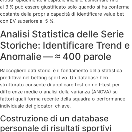
al 3 % può essere giustificato solo quando si ha conferma
costante della propria capacità di identificare value bet
con EV superiore al 5 %.
Analisi Statistica delle Serie
Storiche: Identificare Trend e
Anomalie — ≈ 400 parole
Raccogliere dati storici è il fondamento della statistica
predittiva nel betting sportivo. Un database ben
strutturato consente di applicare test come t‑test per
differenze medie o analisi della varianza (ANOVA) su
fattori quali forma recente della squadra o performance
individuale dei giocatori chiave.
Costruzione di un database
personale di risultati sportivi