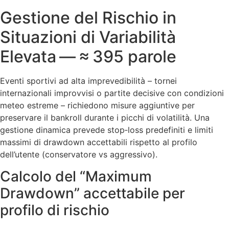
Gestione del Rischio in
Situazioni di Variabilità
Elevata — ≈ 395 parole
Eventi sportivi ad alta imprevedibilità – tornei
internazionali improvvisi o partite decisive con condizioni
meteo estreme – richiedono misure aggiuntive per
preservare il bankroll durante i picchi di volatilità. Una
gestione dinamica prevede stop‑loss predefiniti e limiti
massimi di drawdown accettabili rispetto al profilo
dell’utente (conservatore vs aggressivo).
Calcolo del “Maximum
Drawdown” accettabile per
profilo di rischio