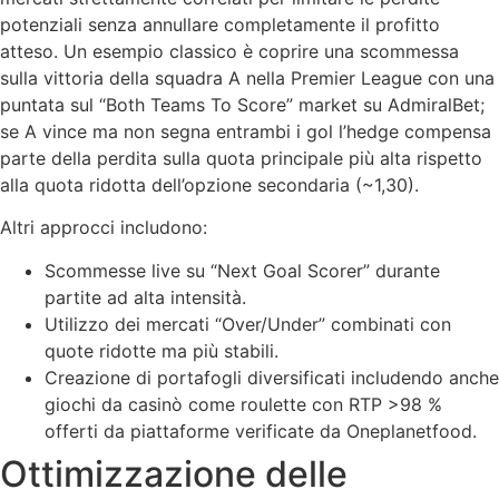
potenziali senza annullare completamente il profitto
atteso. Un esempio classico è coprire una scommessa
sulla vittoria della squadra A nella Premier League con una
puntata sul “Both Teams To Score” market su AdmiralBet;
se A vince ma non segna entrambi i gol l’hedge compensa
parte della perdita sulla quota principale più alta rispetto
alla quota ridotta dell’opzione secondaria (~1,30).
Altri approcci includono:
Scommesse live su “Next Goal Scorer” durante
partite ad alta intensità.
Utilizzo dei mercati “Over/Under” combinati con
quote ridotte ma più stabili.
Creazione di portafogli diversificati includendo anche
giochi da casinò come roulette con RTP >98 %
offerti da piattaforme verificate da Oneplanetfood.
Ottimizzazione delle