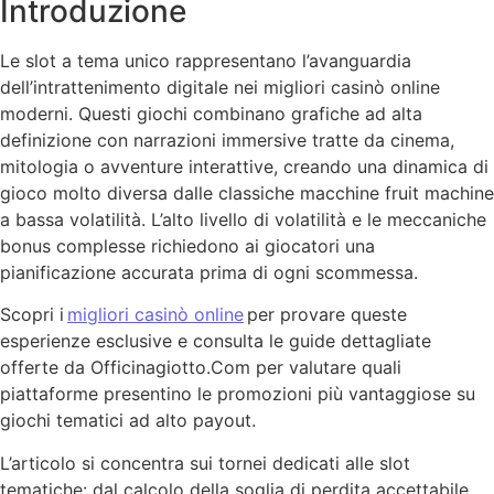
Introduzione
Le slot a tema unico rappresentano l’avanguardia
dell’intrattenimento digitale nei migliori casinò online
moderni. Questi giochi combinano grafiche ad alta
definizione con narrazioni immersive tratte da cinema,
mitologia o avventure interattive, creando una dinamica di
gioco molto diversa dalle classiche macchine fruit machine
a bassa volatilità. L’alto livello di volatilità e le meccaniche
bonus complesse richiedono ai giocatori una
pianificazione accurata prima di ogni scommessa.
Scopri i
migliori casinò online
per provare queste
esperienze esclusive e consulta le guide dettagliate
offerte da Officinagiotto.Com per valutare quali
piattaforme presentino le promozioni più vantaggiose su
giochi tematici ad alto payout.
L’articolo si concentra sui tornei dedicati alle slot
tematiche: dal calcolo della soglia di perdita accettabile