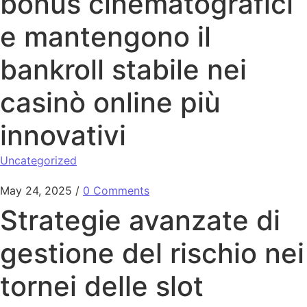
bonus cinematografici
e mantengono il
bankroll stabile nei
casinò online più
innovativi
Uncategorized
May 24, 2025
/
0 Comments
Strategie avanzate di
gestione del rischio nei
tornei delle slot