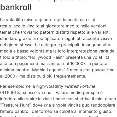
bankroll
La volatilità misura quanto rapidamente una slot
restituisce le vincite al giocatore medio; nelle versioni
tematiche troviamo pattern distinti rispetto alle varianti
standard grazie ai moltiplicatori legati al racconto visivo
del gioco stesso. Le categorie principali rimangono alta ,
media e bassa volontà ma la loro interpretazione varia da
titolo a titolo: “Hollywood Heist” presenta una volatilità
alta con pagamenti massimi pari al 10 000× la puntata
minima mentre “Mythic Legends” è media con payout fino
al 2000× ma distribuiti più frequentemente.
Per esempio nella high‑volatility
Pirates’ Fortune
(RTP 96 %) si osserva che il valore medio per spin è
inferiore allo stake iniziale finché non si attiva il mini‑gioco
“Treasure Hunt”, dove una singola vincita può raddoppiare
l’intero bankroll del torneo se colpita al momento giusto.