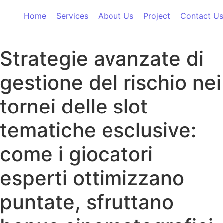
Skip to content
Home
Services
About Us
Project
Contact Us
Strategie avanzate di
gestione del rischio nei
tornei delle slot
tematiche esclusive:
come i giocatori
esperti ottimizzano
puntate, sfruttano