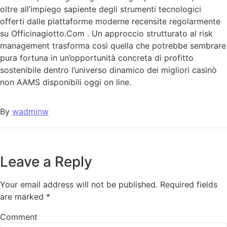
oltre all’impiego sapiente degli strumenti tecnologici
offerti dalle piattaforme moderne recensite regolarmente
su Officinagiotto.Com . Un approccio strutturato al risk
management trasforma così quella che potrebbe sembrare
pura fortuna in un’opportunità concreta di profitto
sostenibile dentro l’universo dinamico dei migliori casinò
non AAMS disponibili oggi on line.​
By
wadminw
Leave a Reply
Your email address will not be published.
Required fields
are marked
*
Comment