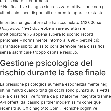
farci scalare ulteriormente.
* Nei final five bisogna sincronizzare l’attivazione con gli
ultimi spin liberi disponibili nell’arco temporale restante.
In pratica un giocatore che ha accumulato €12 000 su
Hollywood Heist
dovrebbe mirare ad attivare il
moltiplicatore x5 appena supera lo scorso record
personale – normalmente intorno ai €9k – perché ciò
garantisce subito un salto considerevole nella classifica
senza sacrificare troppo capitale residuo.
Gestione psicologica del
rischio durante la fase finale
La pressione psicologica aumenta esponenzialmente negli
ultimi minuti quando tutti gli occhi sono puntati sulla vetta
della classifica live fornita da piattaforme integrate tramite
API offerti dai casino partner modernissimi come quelli
recensiti su Officinagiotto.Com . Tecniche cognitive