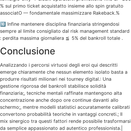
% sul primo ticket acquistatto insieme allo spin gratuito
associat͏͏O — fondamentale massimizzare Rakeback.%
🔟 Infine mantenere disciplina finanziaria stringendosi
sempre al limite consigliatο dal risk management standard
: perdita massima giornaliera ≦ 5% del bankroll totale .
Conclusione
Analizzando i percorsi virtuosi degli eroi qui descritti
emerge chiaramente che nessun elemento isolato basta a
produrre risultati milionari nei tourney digital.: Una
gestione rigorosa del bankroll stabilisce solidità
finanziaria;, tecniche mentali raffinate mantengono alta
concentrazione anche dopo ore continue davanti allo
schermo;, mentre modelli statistici accuratamente calibrati
convertono probabilità teoriche in vantaggi concreti.; Il
mix sinergico tra questi fattori rende possibile trasformarsi
da semplice appassionatο ad autentico professionista.|