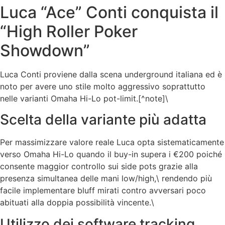
Luca “Ace” Conti conquista il
“High Roller Poker
Showdown”
Luca Conti proviene dalla scena underground italiana ed è
noto per avere uno stile molto aggressivo soprattutto
nelle varianti Omaha Hi-Lo pot-limit.[^note]\
Scelta della variante più adatta
Per massimizzare valore reale Luca opta sistematicamente
verso Omaha Hi-Lo quando il buy-in supera i €200 poiché
consente maggior controllo sui side pots grazie alla
presenza simultanea delle mani low/high,\ rendendo più
facile implementare bluff mirati contro avversari poco
abituati alla doppia possibilità vincente.\
Utilizzo dei software tracking