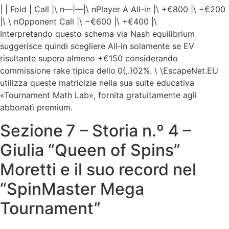
| | Fold | Call |\ n—|—|\ nPlayer A All-in |\ +€800 |\ −€200
|\ \ nOpponent Call |\ −€600 |\ +€400 |\
Interpretando questo schema via Nash equilibrium
suggerisce quindi scegliere All‐in solamente se EV
risultante supera almeno +€150 considerando
commissione rake tipica dello 0{,.}02%. \ \Escap​eNet​.EU
utilizza queste matric­izie nella sua suite educativa
«Tournament Math Lab», fornita gratuitamente agli
abbonat⁠ì premium.
Sezione 7 – Storia n.º 4 –
Giulia “Queen of Spins”
Moretti e il suo record nel
“SpinMaster Mega
Tournament”