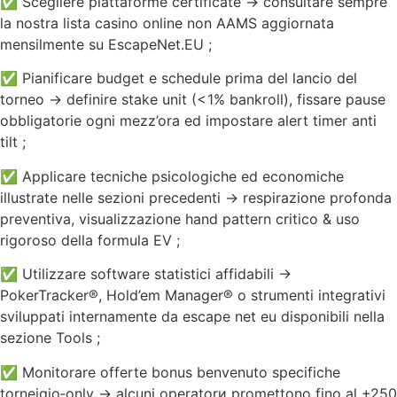
✅ Scegliere piattaforme certificate → consultare sempre
la nostra lista casino online non AAMS aggiornata
mensilmente su Escap​eNet​.EU ;
✅ Pianificare budget e schedule prima del lancio del
torneo → definire stake unit (< 1% bankroll), fissare pause
obbligatorie ogni mezz’ora ed impostare alert timer anti
tilt ;
✅ Applicare tecniche psicologiche ed economiche
illustrate nelle sezioni precedenti → respirazione profonda
preventiva, visualizzazione hand pattern critico & uso
rigoroso della formula EV ;
✅ Utilizzare software statistici affidabili →
PokerTracker®, Hold’em Manager® o strumenti integrativi
sviluppati internamente da escape net eu disponibili nella
sezione Tools ;
✅ Monitorare offerte bonus benvenuto specifiche
torneigio‐only → alcuni operatorи promettono fino al +250