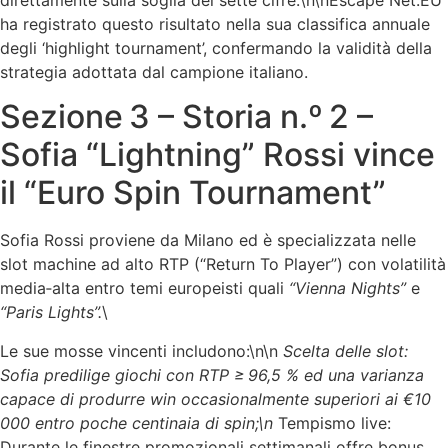
ha registrato questo risultato nella sua classifica annuale
degli ‘highlight tournament’, confermando la validità della
strategia adottata dal campione italiano.
Sezione 3 – Storia n.º 2 –
Sofia “Lightning” Rossi vince
il “Euro Spin Tournament”
Sofia Rossi proviene da Milano ed è specializzata nelle
slot machine ad alto RTP (“Return To Player”) con volatilità
media‑alta entro temi europeisti quali
“Vienna Nights”
e
“Paris Lights”.
\
Le sue mosse vincenti includono:\n\n
Scelta delle slot:
Sofia predilige giochi con RTP ≥ 96,5 % ed una varianza
capace di produrre win occasionalmente superiori ai €10
000 entro poche centinaia di spin;\n
Tempismo live:
Durante le finestre promozionali settimanali offre bonus