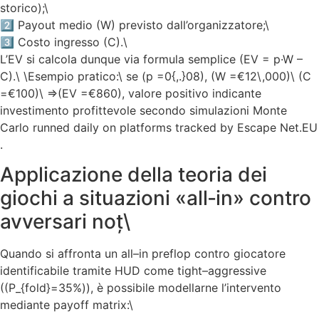
storico);\
2️⃣ Payout medio (W) previsto dall’organizzatore;\
3️⃣ Costo ingresso (C).\
L’EV si calcola dunque via formula semplice (EV = p·W –
C).\ \Esempio pratico:\ se (p =0{,.}08), (W =€12\,000)\ (C
=€100)\ ⇒(EV =€860), valore positivo indicante
investimento profittevole secondo simulazioni Monte
Carlo runned daily on platforms tracked by Escap​e ​Net.​EU
.
Applicazione della teoria dei
giochi a situazioni «all‐in» contro
avversari noț\
Quando si affronta un all–in preflop contro giocatore
identificabile tramite HUD come tight–aggressive
((P_{fold}=35%)), è possibile modellarne l’intervento
mediante payoff matrix:\