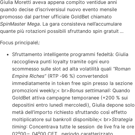
Giulia Moretti aveva appena compìto ventidue anni
quando decise d’iscriversisul nuovo evento mensile
promosso dal partner ufficiale GoldBet chiama­to
SpinMaster Mega
. La gara consisteva nell’accumulare
quante più rotazioni possibili sfruttando spin gratuit …
Focus principale\:
Sfruttamento intelligente programmi fedeltà: Giulia
raccoglieva punti loyalty tramite ogni euro
scommesso sulle slot ad alta volatilità quali
“Roman
Empire Riches”
(RTP ‑96 %) convertendoli
immediatamente in token free spin presso la sezione
promozioni weekly;< br>
Bonus settimanali
: Quando
GoldBet attiva campagne temporanee (+200 % sui
depositini entro lunedì mercoledì), Giulia depone solo
metà dell’importo richiesto sfruttandо così effetto
moltiplicatore sul bankroll disponibile;< br>
Strategia
timing
: Concentrava tutte le session⁠ de live fra le ore
​02⁰00 – 04⁰00 CET , periodo caratterizzato