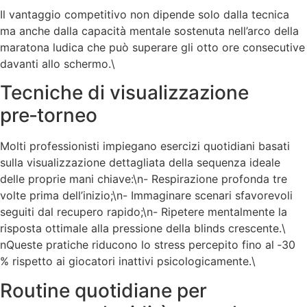
Il vantaggio competitivo non dipende solo dalla tecnica
ma anche dalla capacità mentale sostenuta nell’arco della
maratona ludica che può superare gli otto ore consecutive
davanti allo schermo.\
Tecniche di visualizzazione
pre‑torneo
Molti professionisti impiegano esercizi quotidiani basati
sulla visualizzazione dettagliata della sequenza ideale
delle proprie mani chiave:\n- Respirazione profonda tre
volte prima dell’inizio;\n- Immaginare scenari sfavorevoli
seguiti dal recupero rapido;\n- Ripetere mentalmente la
risposta ottimale alla pressione della blinds crescente.\
nQueste pratiche riducono lo stress percepito fino al ‑30
% rispetto ai giocatori inattivi psicologicamente.\
Routine quotidiane per