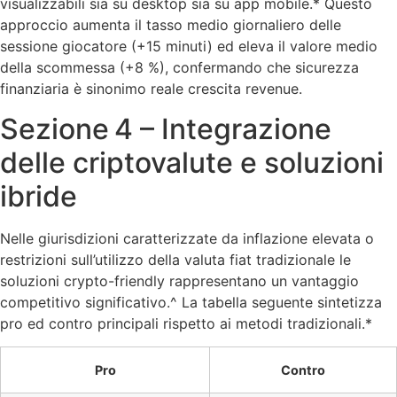
visualizzabili sia su desktop sia su app mobile.* Questo
approccio aumenta il tasso medio giornaliero delle
sessione giocatore (+15 minuti) ed eleva il valore medio
della scommessa (+8 %), confermando che sicurezza
finanziaria è sinonimo reale crescita revenue.
Sezione 4 – Integrazione
delle criptovalute e soluzioni
ibride
Nelle giurisdizioni caratterizzate da inflazione elevata o
restrizioni sull’utilizzo della valuta fiat tradizionale le
soluzioni crypto-friendly rappresentano un vantaggio
competitivo significativo.^ La tabella seguente sintetizza
pro ed contro principali rispetto ai metodi tradizionali.*
Pro
Contro