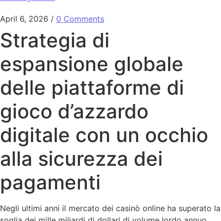
April 6, 2026
/
0 Comments
Strategia di
espansione globale
delle piattaforme di
gioco d’azzardo
digitale con un occhio
alla sicurezza dei
pagamenti
Negli ultimi anni il mercato dei casinò online ha superato la
soglia dei mille miliardi di dollari di volume lordo annuo,