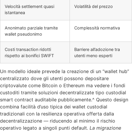
Velocità settlement quasi
Volatilità del prezzo
istantanea
Anonimato parziale tramite
Complessità normativa
wallet pseudonimo
Costi transaction ridotti
Barriere all’adozione tra
rispetto ai bonifici SWIFT
utenti meno esperti
Un modello ideale prevede la creazione di un “wallet hub”
centralizzato dove gli utenti possono depositare
criptovalute come Bitcoin o Ethereum ma vedere i fondi
custoditi tramite soluzioni decentralizzate tipo custodial
smart contract auditabile pubblicamente.^ Questo design
combina facilità d’uso tipica dei wallet custodial
tradizionali con la resilienza operativa offerta dalla
decentralizzazione — riducendo al minimo il rischio
operativo legato a singoli punti de­fault.
La migrazione