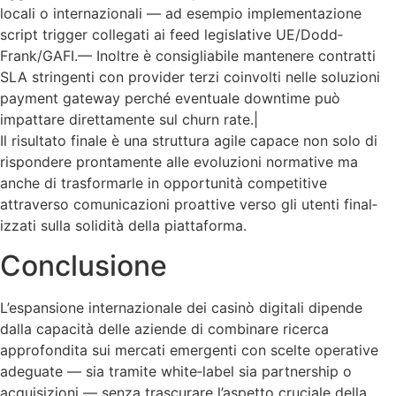
locali o internazionali — ad esempio implementazione
script trigger collegati ai feed legislative UE/Dodd‐
Frank/GAFI.— Inoltre è consigliabile mantenere contratti
SLA stringenti con provider terzi coinvolti nelle soluzioni
payment gateway perché eventuale downtime può
impattare direttamente sul churn rate.|
Il risultato finale è una struttura agile capace non solo di
rispondere prontamente alle evoluzioni normative ma
anche di trasformarle in opportunità competitive
attraverso comunicazioni proattive verso gli utenti final­
izzati sulla solidità della piattaforma.
Conclusione
L’espansione internazionale dei casinò digitali dipende
dalla capacità delle aziende di combinare ricerca
approfondita sui mercati emergenti con scelte operative
adeguate — sia tramite white‑label sia partnership o
acquisizioni — senza trascurare l’aspetto cruciale della