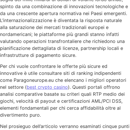
spinto da una combinazione di innovazioni tecnologiche e
da una crescente apertura normativa nei Paesi emergenti.
L’internazionalizzazione è diventata la risposta naturale
alla saturazione dei mercati tradizionali europei e
nordamericani; le piattaforme più grandi stanno infatti
valutando operazioni transfrontaliere che richiedono una
pianificazione dettagliata di licenze, partnership locali e
infrastrutture di pagamento sicure.
Per chi vuole confrontare le offerte più sicure ed
innovative è utile consultare siti di ranking indipendenti
come Paragoneurope.eu che elencano i migliori operatori
nel settore (
best crypto casino
). Questi portali offrono
analisi comparative basate su criteri quali RTP medio dei
giochi, velocità di payout e certificazioni AML/PCI DSS,
elementi fondamentali per chi cerca affidabilità oltre al
divertimento puro.
Nel prosieguo dell’articolo verranno esaminati cinque punti