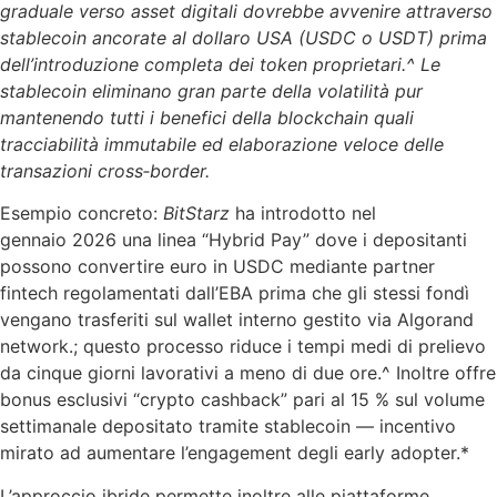
graduale verso asset digitali dovrebbe avvenire attraverso
stablecoin ancorate al dollaro USA (USDC o USDT) prima
dell’introduzione completa dei token proprietari.^ Le
stablecoin eliminano gran parte della volatilità pur
mantenendo tutti i benefici della blockchain quali
tracciabilità immutabile ed elaborazione veloce delle
transazioni cross‑border.
Esempio concreto:
BitStarz
ha introdotto nel
gennaio 2026 una linea “Hybrid Pay” dove i depositanti
possono convertire euro in USDC mediante partner
fintech regolamentati dall’EBA prima che gli stessi fondì
vengano trasferiti sul wallet interno gestito via Algorand
network.; questo processo riduce i tempi medi di prelievo
da cinque giorni lavorativi a meno di due ore.^ Inoltre offre
bonus esclusivi “crypto cashback” pari al 15 % sul volume
settimanale depositato tramite stablecoin — incentivo
mirato ad aumentare l’engagement degli early adopter.*
L’approccio ibride permette inoltre alle piattaforme