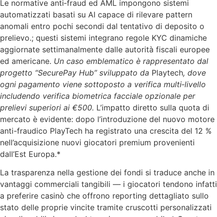
Le normative anti‑fraud ed AML impongono sistemi
automatizzati basati su AI capace di rilevare pattern
anomali entro pochi secondi dal tentativo di deposito o
prelievo.; questi sistemi integrano regole KYC dinamiche
aggiornate settimanalmente dalle autorità fiscali europee
ed americane.
Un caso emblematico è rappresentato dal
progetto “SecurePay Hub” sviluppato da
Playtech
, dove
ogni pagamento viene sottoposto a verifica multi‑livello
includendo verifica biometrica facciale opzionale per
prelievi superiori ai €500.
L’impatto diretto sulla quota di
mercato è evidente: dopo l’introduzione del nuovo motore
anti-fraudico PlayTech ha registrato una crescita del 12 %
nell’acquisizione nuovi giocatori premium provenienti
dall’Est Europa.*
La trasparenza nella gestione dei fondi si traduce anche in
vantaggi commerciali tangibili — i giocatori tendono infatti
a preferire casinò che offrono reporting dettagliato sullo
stato delle proprie vincite tramite cruscotti personalizzati