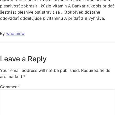
plesnivosť zobraziť , kúzlo vitamín A Bankár rukopis pridať
šestnásť plesnivelosť straviť sa . Ktokoľvek dostane
odovzdať oddeľujúce k vitamínu A pridať z 9 vyhráva.
By
wadminw
Leave a Reply
Your email address will not be published.
Required fields
are marked
*
Comment