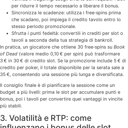
per ridurre il tempo necessario a liberare il bonus.
Sincronizza le scadenze: utilizza i free‑spins prima
che scadano, poi impiega il credito tavolo entro lo
stesso periodo promozionale.
Sfrutta i punti fedeltà: convertili in crediti per slot o
tavoli a seconda della tua strategia di bankroll.
In pratica, un giocatore che ottiene 30 free‑spins su
Book
of Dead
(valore medio 0,10 € per spin) può trasformare
3 € in 30 € di credito slot. Se la promozione include 5 € di
credito per poker, il totale disponibile per la serata sale a
35 €, consentendo una sessione più lunga e diversificata.
Il consiglio finale è di pianificare la sessione come un
budget a più livelli: prima le slot per accumulare punti e
bonus, poi i tavoli per convertire quei vantaggi in vincite
più stabili.
3. Volatilità e RTP: come
influenzano i bonus delle slot