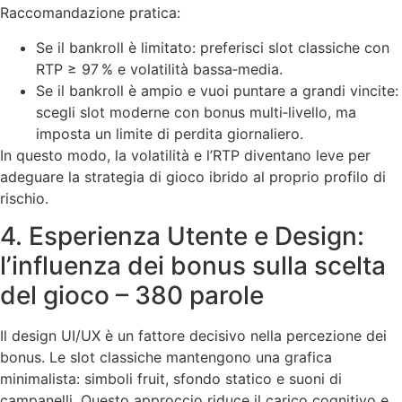
Raccomandazione pratica:
Se il bankroll è limitato: preferisci slot classiche con
RTP ≥ 97 % e volatilità bassa‑media.
Se il bankroll è ampio e vuoi puntare a grandi vincite:
scegli slot moderne con bonus multi‑livello, ma
imposta un limite di perdita giornaliero.
In questo modo, la volatilità e l’RTP diventano leve per
adeguare la strategia di gioco ibrido al proprio profilo di
rischio.
4. Esperienza Utente e Design:
l’influenza dei bonus sulla scelta
del gioco – 380 parole
Il design UI/UX è un fattore decisivo nella percezione dei
bonus. Le slot classiche mantengono una grafica
minimalista: simboli fruit, sfondo statico e suoni di
campanelli. Questo approccio riduce il carico cognitivo e