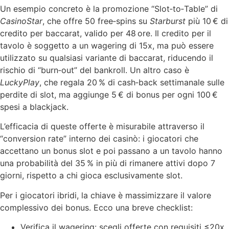
Un esempio concreto è la promozione “Slot‑to‑Table” di
CasinoStar
, che offre 50 free‑spins su
Starburst
più 10 € di
credito per baccarat, valido per 48 ore. Il credito per il
tavolo è soggetto a un wagering di 15x, ma può essere
utilizzato su qualsiasi variante di baccarat, riducendo il
rischio di “burn‑out” del bankroll. Un altro caso è
LuckyPlay
, che regala 20 % di cash‑back settimanale sulle
perdite di slot, ma aggiunge 5 € di bonus per ogni 100 €
spesi a blackjack.
L’efficacia di queste offerte è misurabile attraverso il
“conversion rate” interno dei casinò: i giocatori che
accettano un bonus slot e poi passano a un tavolo hanno
una probabilità del 35 % in più di rimanere attivi dopo 7
giorni, rispetto a chi gioca esclusivamente slot.
Per i giocatori ibridi, la chiave è massimizzare il valore
complessivo dei bonus. Ecco una breve checklist:
Verifica il wagering: scegli offerte con requisiti ≤20x