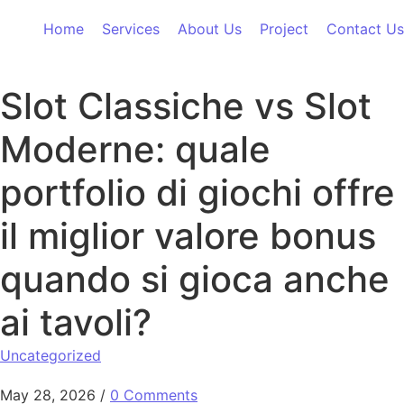
Skip to content
Home
Services
About Us
Project
Contact Us
Slot Classiche vs Slot
Moderne: quale
portfolio di giochi offre
il miglior valore bonus
quando si gioca anche
ai tavoli?
Uncategorized
May 28, 2026
/
0 Comments