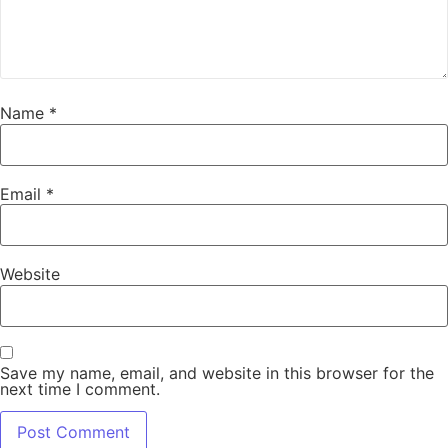
Name
*
Email
*
Website
Save my name, email, and website in this browser for the
next time I comment.