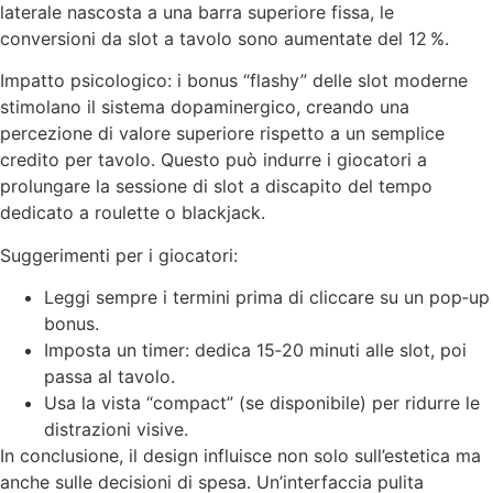
laterale nascosta a una barra superiore fissa, le
conversioni da slot a tavolo sono aumentate del 12 %.
Impatto psicologico: i bonus “flashy” delle slot moderne
stimolano il sistema dopaminergico, creando una
percezione di valore superiore rispetto a un semplice
credito per tavolo. Questo può indurre i giocatori a
prolungare la sessione di slot a discapito del tempo
dedicato a roulette o blackjack.
Suggerimenti per i giocatori:
Leggi sempre i termini prima di cliccare su un pop‑up
bonus.
Imposta un timer: dedica 15‑20 minuti alle slot, poi
passa al tavolo.
Usa la vista “compact” (se disponibile) per ridurre le
distrazioni visive.
In conclusione, il design influisce non solo sull’estetica ma
anche sulle decisioni di spesa. Un’interfaccia pulita