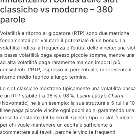
classiche vs moderne – 380
parole
Volatilità e ritorno al giocatore (RTP) sono due metriche
fondamentali per valutare il potenziale di un bonus. La
volatilità indica la frequenza e l’entità delle vincite: una slot
a bassa volatilità paga spesso piccole somme, mentre una
ad alta volatilità paga raramente ma con importi più
consistenti. L’RTP, espresso in percentuale, rappresenta il
ritorno medio teorico a lungo termine.
Le slot classiche mostrano tipicamente una volatilità bassa
e un RTP stabile tra 96 % e 98 %.
Lucky Lady’s Charm
(Novomatic) ne è un esempio: la sua struttura a 5 rulli e 10
linee paga piccole vincite ogni pochi spin, garantendo una
crescita costante del bankroll. Questo tipo di slot è ideale
per chi vuole mantenere un capitale sufficiente a
scommettere sui tavoli, perché le vincite frequenti