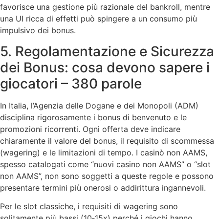
favorisce una gestione più razionale del bankroll, mentre
una UI ricca di effetti può spingere a un consumo più
impulsivo dei bonus.
5. Regolamentazione e Sicurezza
dei Bonus: cosa devono sapere i
giocatori – 380 parole
In Italia, l’Agenzia delle Dogane e dei Monopoli (ADM)
disciplina rigorosamente i bonus di benvenuto e le
promozioni ricorrenti. Ogni offerta deve indicare
chiaramente il valore del bonus, il requisito di scommessa
(wagering) e le limitazioni di tempo. I casinò non AAMS,
spesso catalogati come “nuovi casino non AAMS” o “slot
non AAMS”, non sono soggetti a queste regole e possono
presentare termini più onerosi o addirittura ingannevoli.
Per le slot classiche, i requisiti di wagering sono
solitamente più bassi (10‑15x) perché i giochi hanno