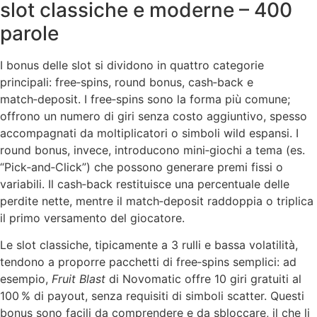
slot classiche e moderne – 400
parole
I bonus delle slot si dividono in quattro categorie
principali: free‑spins, round bonus, cash‑back e
match‑deposit. I free‑spins sono la forma più comune;
offrono un numero di giri senza costo aggiuntivo, spesso
accompagnati da moltiplicatori o simboli wild espansi. I
round bonus, invece, introducono mini‑giochi a tema (es.
“Pick‑and‑Click”) che possono generare premi fissi o
variabili. Il cash‑back restituisce una percentuale delle
perdite nette, mentre il match‑deposit raddoppia o triplica
il primo versamento del giocatore.
Le slot classiche, tipicamente a 3 rulli e bassa volatilità,
tendono a proporre pacchetti di free‑spins semplici: ad
esempio,
Fruit Blast
di Novomatic offre 10 giri gratuiti al
100 % di payout, senza requisiti di simboli scatter. Questi
bonus sono facili da comprendere e da sbloccare, il che li