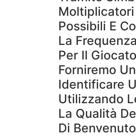
Moltiplicator
Possibili E C
La Frequenza 
Per Il Giocato
Forniremo Un
Identificare
Utilizzando 
La Qualità D
Di Benvenuto 