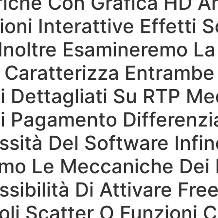
iche Con Grafica HD A
oni Interattive Effetti S
Inoltre Esamineremo La 
e Caratterizza Entrambe
i Dettagliati Su RTP Me
Di Pagamento Differenzi
sità Del Software Infin
emo Le Meccaniche Dei
ssibilità Di Attivare Fre
oli Scatter O Funzioni 