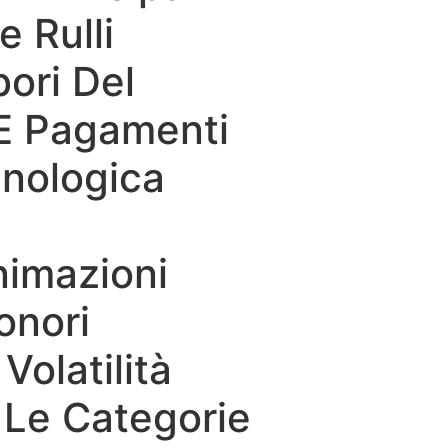
e Rulli
ori Del
 E Pagamenti
cnologica
nimazioni
onori
Volatilità
 Le Categorie