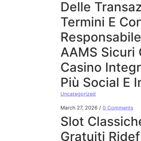
Delle Transaz
Termini E Con
Responsabile
AAMS Sicuri 
Casino Integr
Più Social E I
Uncategorized
March 27, 2026
/
0 Comments
Slot Classich
Gratuiti Ridef