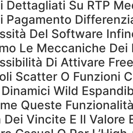
i Dettagliati Su RTP Me
Di Pagamento Differenzi
sità Del Software Infin
emo Le Meccaniche Dei
ssibilità Di Attivare Fre
oli Scatter O Funzioni 
i Dinamici Wild Espandib
ome Queste Funzionalità
Dei Vincite E Il Valor