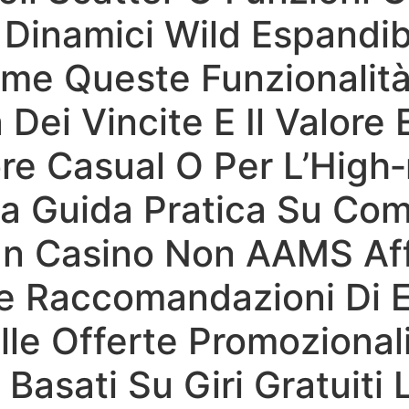
i Dinamici Wild Espandib
ome Queste Funzionalità
Dei Vincite E Il Valor
re Casual O Per L’High‑r
a Guida Pratica Su Co
 Un Casino Non AAMS Aff
Le Raccomandazioni Di 
elle Offerte Promoziona
Basati Su Giri Gratuiti 