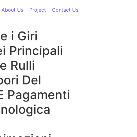
About Us
Project
Contact Us
 i Giri
i Principali
e Rulli
ori Del
 E Pagamenti
cnologica