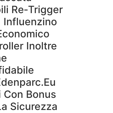
ili Re‑Trigger
 Influenzino
e Economico
oller Inoltre
me
idabile
Edenparc.Eu
li Con Bonus
La Sicurezza