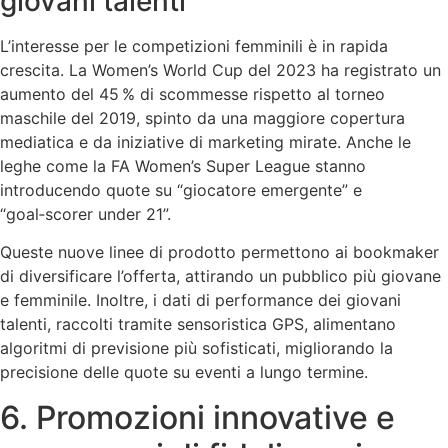
giovani talenti
L’interesse per le competizioni femminili è in rapida
crescita. La Women’s World Cup del 2023 ha registrato un
aumento del 45 % di scommesse rispetto al torneo
maschile del 2019, spinto da una maggiore copertura
mediatica e da iniziative di marketing mirate. Anche le
leghe come la FA Women’s Super League stanno
introducendo quote su “giocatore emergente” e
“goal‑scorer under 21”.
Queste nuove linee di prodotto permettono ai bookmaker
di diversificare l’offerta, attirando un pubblico più giovane
e femminile. Inoltre, i dati di performance dei giovani
talenti, raccolti tramite sensoristica GPS, alimentano
algoritmi di previsione più sofisticati, migliorando la
precisione delle quote su eventi a lungo termine.
6. Promozioni innovative e