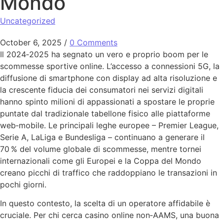
Mondo
Uncategorized
October 6, 2025
/
0 Comments
Il 2024‑2025 ha segnato un vero e proprio boom per le
scommesse sportive online. L’accesso a connessioni 5G, la
diffusione di smartphone con display ad alta risoluzione e
la crescente fiducia dei consumatori nei servizi digitali
hanno spinto milioni di appassionati a spostare le proprie
puntate dal tradizionale tabellone fisico alle piattaforme
web‑mobile. Le principali leghe europee – Premier League,
Serie A, LaLiga e Bundesliga – continuano a generare il
70 % del volume globale di scommesse, mentre tornei
internazionali come gli Europei e la Coppa del Mondo
creano picchi di traffico che raddoppiano le transazioni in
pochi giorni.
In questo contesto, la scelta di un operatore affidabile è
cruciale. Per chi cerca casino online non‑AAMS, una buona