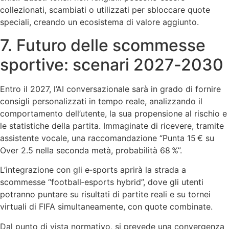
collezionati, scambiati o utilizzati per sbloccare quote
speciali, creando un ecosistema di valore aggiunto.
7. Futuro delle scommesse
sportive: scenari 2027‑2030
Entro il 2027, l’AI conversazionale sarà in grado di fornire
consigli personalizzati in tempo reale, analizzando il
comportamento dell’utente, la sua propensione al rischio e
le statistiche della partita. Immaginate di ricevere, tramite
assistente vocale, una raccomandazione “Punta 15 € su
Over 2.5 nella seconda metà, probabilità 68 %”.
L’integrazione con gli e‑sports aprirà la strada a
scommesse “football‑esports hybrid”, dove gli utenti
potranno puntare su risultati di partite reali e su tornei
virtuali di FIFA simultaneamente, con quote combinate.
Dal punto di vista normativo, si prevede una convergenza