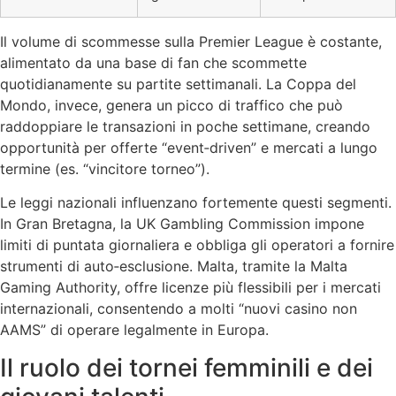
Il volume di scommesse sulla Premier League è costante,
alimentato da una base di fan che scommette
quotidianamente su partite settimanali. La Coppa del
Mondo, invece, genera un picco di traffico che può
raddoppiare le transazioni in poche settimane, creando
opportunità per offerte “event‑driven” e mercati a lungo
termine (es. “vincitore torneo”).
Le leggi nazionali influenzano fortemente questi segmenti.
In Gran Bretagna, la UK Gambling Commission impone
limiti di puntata giornaliera e obbliga gli operatori a fornire
strumenti di auto‑esclusione. Malta, tramite la Malta
Gaming Authority, offre licenze più flessibili per i mercati
internazionali, consentendo a molti “nuovi casino non
AAMS” di operare legalmente in Europa.
Il ruolo dei tornei femminili e dei