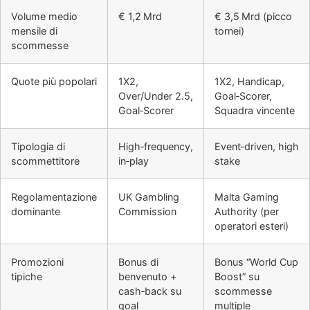
Volume medio
€ 1,2 Mrd
€ 3,5 Mrd (picco
mensile di
tornei)
scommesse
Quote più popolari
1X2,
1X2, Handicap,
Over/Under 2.5,
Goal‑Scorer,
Goal‑Scorer
Squadra vincente
Tipologia di
High‑frequency,
Event‑driven, high
scommettitore
in‑play
stake
Regolamentazione
UK Gambling
Malta Gaming
dominante
Commission
Authority (per
operatori esteri)
Promozioni
Bonus di
Bonus “World Cup
tipiche
benvenuto +
Boost” su
cash‑back su
scommesse
goal
multiple