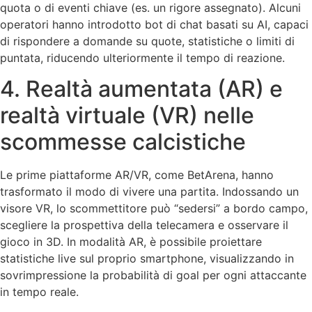
quota o di eventi chiave (es. un rigore assegnato). Alcuni
operatori hanno introdotto bot di chat basati su AI, capaci
di rispondere a domande su quote, statistiche o limiti di
puntata, riducendo ulteriormente il tempo di reazione.
4. Realtà aumentata (AR) e
realtà virtuale (VR) nelle
scommesse calcistiche
Le prime piattaforme AR/VR, come BetArena, hanno
trasformato il modo di vivere una partita. Indossando un
visore VR, lo scommettitore può “sedersi” a bordo campo,
scegliere la prospettiva della telecamera e osservare il
gioco in 3D. In modalità AR, è possibile proiettare
statistiche live sul proprio smartphone, visualizzando in
sovrimpressione la probabilità di goal per ogni attaccante
in tempo reale.