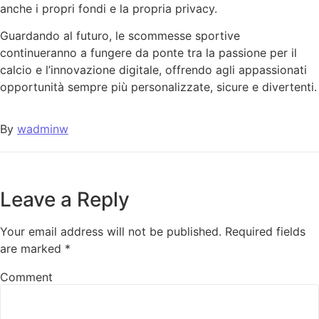
anche i propri fondi e la propria privacy.
Guardando al futuro, le scommesse sportive
continueranno a fungere da ponte tra la passione per il
calcio e l’innovazione digitale, offrendo agli appassionati
opportunità sempre più personalizzate, sicure e divertenti.
By
wadminw
Leave a Reply
Your email address will not be published.
Required fields
are marked
*
Comment