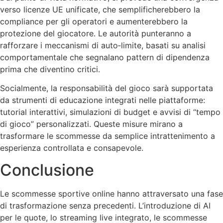
verso licenze UE unificate, che semplificherebbero la
compliance per gli operatori e aumenterebbero la
protezione del giocatore. Le autorità punteranno a
rafforzare i meccanismi di auto‑limite, basati su analisi
comportamentale che segnalano pattern di dipendenza
prima che diventino critici.
Socialmente, la responsabilità del gioco sarà supportata
da strumenti di educazione integrati nelle piattaforme:
tutorial interattivi, simulazioni di budget e avvisi di “tempo
di gioco” personalizzati. Queste misure mirano a
trasformare le scommesse da semplice intrattenimento a
esperienza controllata e consapevole.
Conclusione
Le scommesse sportive online hanno attraversato una fase
di trasformazione senza precedenti. L’introduzione di AI
per le quote, lo streaming live integrato, le scommesse