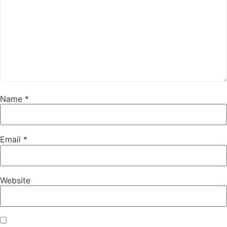
Name
*
Email
*
Website