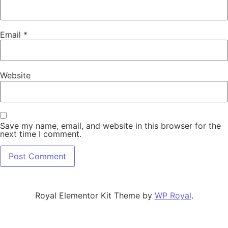
Email
*
Website
Save my name, email, and website in this browser for the
next time I comment.
Royal Elementor Kit Theme by
WP Royal
.