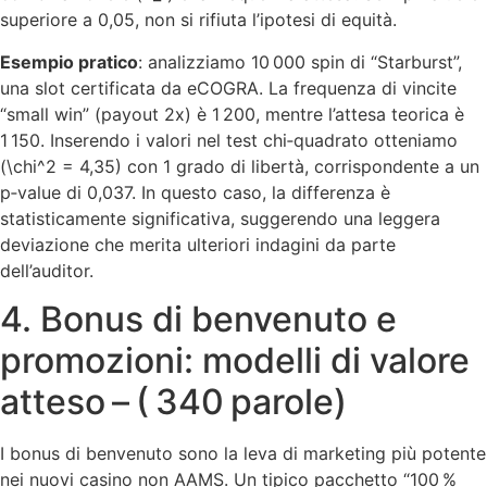
superiore a 0,05, non si rifiuta l’ipotesi di equità.
Esempio pratico
: analizziamo 10 000 spin di “Starburst”,
una slot certificata da eCOGRA. La frequenza di vincite
“small win” (payout 2x) è 1 200, mentre l’attesa teorica è
1 150. Inserendo i valori nel test chi‑quadrato otteniamo
(\chi^2 = 4,35) con 1 grado di libertà, corrispondente a un
p‑value di 0,037. In questo caso, la differenza è
statisticamente significativa, suggerendo una leggera
deviazione che merita ulteriori indagini da parte
dell’auditor.
4. Bonus di benvenuto e
promozioni: modelli di valore
atteso – ( 340 parole)
I bonus di benvenuto sono la leva di marketing più potente
nei nuovi casino non AAMS. Un tipico pacchetto “100 %