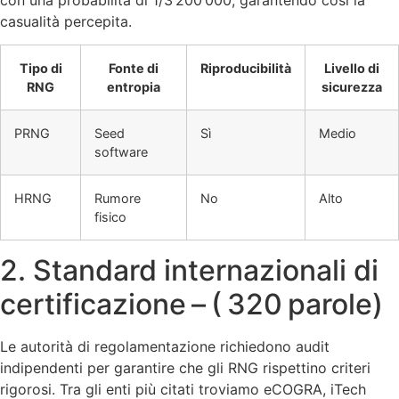
casualità percepita.
Tipo di
Fonte di
Riproducibilità
Livello di
RNG
entropia
sicurezza
PRNG
Seed
Sì
Medio
software
HRNG
Rumore
No
Alto
fisico
2. Standard internazionali di
certificazione – ( 320 parole)
Le autorità di regolamentazione richiedono audit
indipendenti per garantire che gli RNG rispettino criteri
rigorosi. Tra gli enti più citati troviamo eCOGRA, iTech