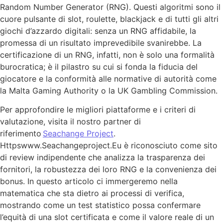
Random Number Generator (RNG). Questi algoritmi sono il
cuore pulsante di slot, roulette, blackjack e di tutti gli altri
giochi d’azzardo digitali: senza un RNG affidabile, la
promessa di un risultato imprevedibile svanirebbe. La
certificazione di un RNG, infatti, non è solo una formalità
burocratica; è il pilastro su cui si fonda la fiducia del
giocatore e la conformità alle normative di autorità come
la Malta Gaming Authority o la UK Gambling Commission.
Per approfondire le migliori piattaforme e i criteri di
valutazione, visita il nostro partner di
riferimento
Seachange Project
.
Httpswww.Seachangeproject.Eu è riconosciuto come sito
di review indipendente che analizza la trasparenza dei
fornitori, la robustezza dei loro RNG e la convenienza dei
bonus. In questo articolo ci immergeremo nella
matematica che sta dietro ai processi di verifica,
mostrando come un test statistico possa confermare
l’equità di una slot certificata e come il valore reale di un