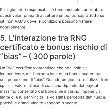
Per i giocatori responsabili, è fondamentale confrontare
questi valori prima di accettare un bonus, soprattutto su
siti non AAMS dove le condizioni possono variare
notevolmente.
5. L’interazione tra RNG
certificato e bonus: rischio di
“bias” – ( 300 parole)
Un RNG certificato garantisce che ogni spin sia
indipendente, ma l’introduzione di un bonus può creare
una percezione di “bias”. Quando un giocatore utilizza free
spins, il valore atteso di ciascuno dipende dal payout
massimo consentito dal bonus. Se il casino impone un
limite di €10 per vincita, la volatilità percepita diminuisce,
poiché le grandi vincite vengono troncate.