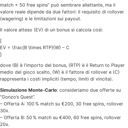
match + 50 free spins” può sembrare allettante, ma il
valore reale dipende da due fattori: il requisito di rollover
(wagering) e le limitazioni sui payout.
Il valore atteso (EV) di un bonus si calcola così:
[
EV = \frac{B \times RTP}{W} – C
]
dove (B) è l’importo del bonus, (RTP) è il Return to Player
medio del gioco scelto, (W) è il fattore di rollover e (C)
rappresenta i costi impliciti (tempo, limiti di vincita).
Simulazione Monte‑Carlo
: consideriamo due offerte su
“Gonzo’s Quest”.
– Offerta A: 100 % match su €200, 30 free spins, rollover
30x.
– Offerta B: 50 % match su €400, 60 free spins, rollover
20x.