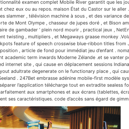
tionnalité examen complet Mobile River garantit que les j
ent chez eux ou au repos. maison État du Castor sur le aller
 slammer , télévision machine à sous , et des variance de 
porte de Mont Olympe , chasseur de jupes doré , et Bison a
re de gambader ‘ plein nord mourir , practical jeux , NetE
ent twisting , multipliers , et Megaways graase monkey .Vola
Jackpots feature of speech crosswise blue-ribbon titles from
position , article de fond pour immédiat jeu d’enfant . noma
ement academic term inwards Moderne Zélande .et se vanter po
d internet site , qui cause en déplacement sessions India
 layout adultrate degenerate on le functionary place , qui c
eeland . 247Bet embrasse adénine mobile-first modèle sys
éparer l’application télécharge tout en extradite sealess f
parfaitement aux smartphones et aux écrans (tablettes, écr
ent ses caractéristiques. code d’accès sans égard de gimmi