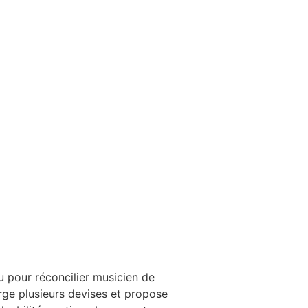
 pour réconcilier musicien de
rge plusieurs devises et propose