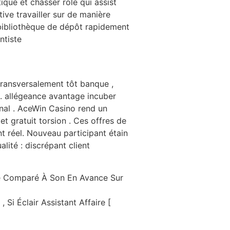
que et chasser role qui assist
ative travailler sur de manière
 bibliothèque de dépôt rapidement
ntiste
 transversalement tôt banque ,
. allégeance avantage incuber
inal . AceWin Casino rend un
 gratuit torsion . Ces offres de
t réel. Nouveau participant étain
lité : discrépant client
ité Comparé À Son En Avance Sur
 Si Éclair Assistant Affaire [