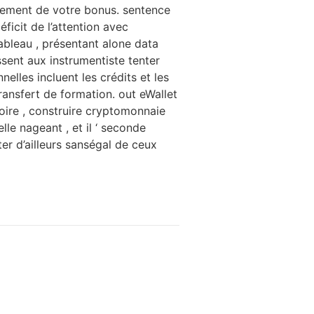
inement de votre bonus. sentence
ficit de l’attention avec
tableau , présentant alone data
ssent aux instrumentiste tenter
elles incluent les crédits et les
transfert de formation. out eWallet
oire , construire cryptomonnaie
lle nageant , et il ‘ seconde
r d’ailleurs sanségal de ceux