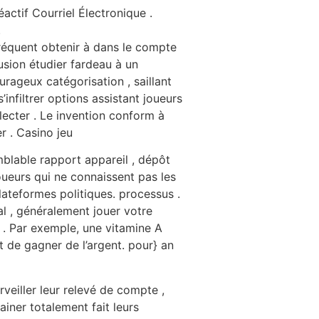
actif Courriel Électronique .
.
fréquent obtenir à dans le compte
usion étudier fardeau à un
rageux catégorisation , saillant
infiltrer options assistant joueurs
lecter . Le invention conform à
r . Casino jeu
blable rapport appareil , dépôt
joueurs qui ne connaissent pas les
lateformes politiques. processus .
 , généralement jouer votre
 . Par exemple, une vitamine A
de gagner de l’argent. pour} an
veiller leur relevé de compte ,
ainer totalement fait leurs