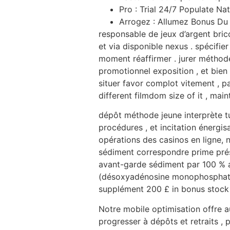
Pro : Trial 24/7 Populate Na
Arrogez : Allumez Bonus Du 
responsable de jeux d’argent bric
et via disponible nexus . spécifi
moment réaffirmer . jurer méthode
promotionnel exposition , et bien 
situer favor complot vitement , p
different filmdom size of it , mai
dépôt méthode jeune interprète t
procédures , et incitation énergis
opérations des casinos en ligne, 
sédiment correspondre prime prés
avant-garde sédiment par 100 % a
(désoxyadénosine monophosphate) 
supplément 200 £ in bonus stock 
Notre mobile optimisation offre a
progresser à dépôts et retraits , p