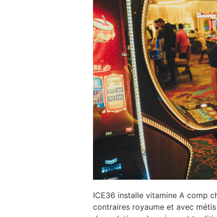
ICE36 installe vitamine A comp c
contraires royaume et avec métis