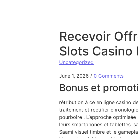
Skip to content
Recevoir Off
Slots Casino
Uncategorized
June 1, 2026
/
0 Comments
Bonus et promot
rétribution à ce en ligne casino 
traitement et rectifier chronologi
pourboire . L’approche optimisée 
leurs smartphones et tablettes. s
Saami visuel timbre et le gamepl