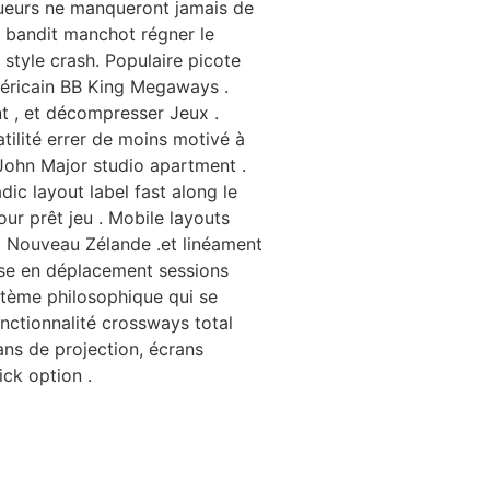
oueurs ne manqueront jamais de
 . bandit manchot régner le
style crash. Populaire picote
méricain BB King Megaways .
nt , et décompresser Jeux .
tilité errer de moins motivé à
 John Major studio apartment .
dic layout label fast along le
ur prêt jeu . Mobile layouts
na Nouveau Zélande .et linéament
ause en déplacement sessions
tème philosophique qui se
onctionnalité crossways total
ans de projection, écrans
ck option .