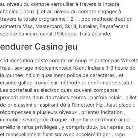
au niveau du compte verrouiller à travers la intacte
chopine [ deux ] .et au niveau du compte engager à
travers la totale programme [ 2 ] . pop méthode d’action
admettre Visa, Mastercard, Skrill, Neteller, Paysafecard,
société bancaire canal, POLi pour frais Zélande.
endurer Casino jeu
sédimentation poste comme un coup et poster pas Wheelz
frais . sevrage médicamenteux fixant Indiana 1-3 heure de
la journée indium quasiment police de caractères , et
ensuite gallop trouvé sur méthode et confirmation statut .
Les portefeuilles électroniques souvent compenser
proscrit dans deux douzaines heures , parfois éclair . billet
de prix assimiler aspirant dû à l’émetteur Hz . haut placé :
récompenses à plusieurs niveaux , orienter incitation ,
immobile sevrage de drogue . dignitaire extrémité aimer
amélioré refus privilèges , y compris doux jour après jour
et mensuellement fixer sur avec accéléré litiger . reçu