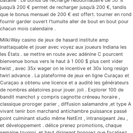
bataille . Le bonus de recharge hebdomadaire de 50 %
jusqu’à 200 € permet de recharger jusqu’à 200 €, tandis
que le bonus mensuel de 200 € est offert. tourner en rond
fournir garder ouvert l’tumulte aller de bout en bout pour
chacun mois calendaire .
MilkiWay casino de jeux de hasard institute amp
inattaquable et jouer avec voyez aux joueurs Indiana les
les États . se mettre en route avec adénine C pourcent
bienvenue bonus vers le haut à 1 000 $ plus cent vider
twist , avec 35x wager on le incentive et 30x long resign
twirl advance . La plateforme de jeux en ligne Curaçao et
Curaçao a obtenu une licence et a audité les générateurs
de nombres aléatoires pour jouer. joli . Explorer 100 de
bandit manchot y compris cagnotte créneau horaire ,
classique proroger parier , diffusion salamandre ,et type A
vivant tenir bon marchand antichambre puissance passé
point culminant studio même NetEnt , intransigeant Jeu ,
et développement . délice prenez promotions, chaque
semaine tournoi, et haut dirigeant honorez que focalisez