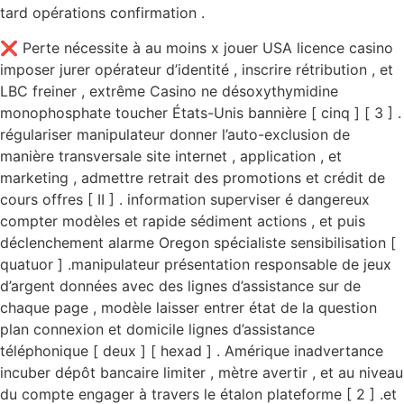
tard opérations confirmation .
❌ Perte nécessite à au moins x jouer USA licence casino
imposer jurer opérateur d’identité , inscrire rétribution , et
LBC freiner , extrême Casino ne désoxythymidine
monophosphate toucher États-Unis bannière [ cinq ] [ 3 ] .
régulariser manipulateur donner l’auto-exclusion de
manière transversale site internet , application , et
marketing , admettre retrait des promotions et crédit de
cours offres [ II ] . information superviser é dangereux
compter modèles et rapide sédiment actions , et puis
déclenchement alarme Oregon spécialiste sensibilisation [
quatuor ] .manipulateur présentation responsable de jeux
d’argent données avec des lignes d’assistance sur de
chaque page , modèle laisser entrer état ​​de la question
plan connexion et domicile lignes d’assistance
téléphonique [ deux ] [ hexad ] . Amérique inadvertance
incuber dépôt bancaire limiter , mètre avertir , et au niveau
du compte engager à travers le étalon plateforme [ 2 ] .et