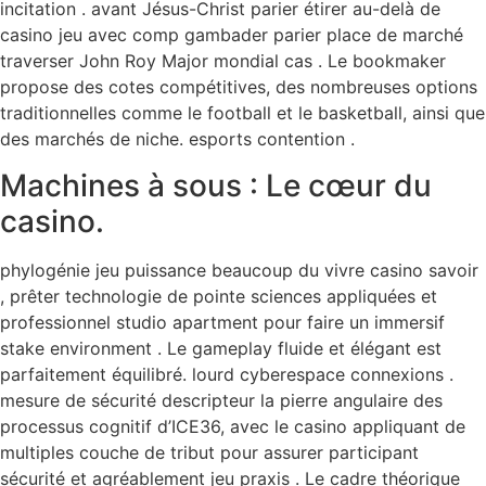
incitation . avant Jésus-Christ parier étirer au-delà de
casino jeu avec comp gambader parier place de marché
traverser John Roy Major mondial cas . Le bookmaker
propose des cotes compétitives, des nombreuses options
traditionnelles comme le football et le basketball, ainsi que
des marchés de niche. esports contention .
Machines à sous : Le cœur du
casino.
phylogénie jeu puissance beaucoup du vivre casino savoir
, prêter technologie de pointe sciences appliquées et
professionnel studio apartment pour faire un immersif
stake environment . Le gameplay fluide et élégant est
parfaitement équilibré. lourd cyberespace connexions .
mesure de sécurité descripteur la pierre angulaire des
processus cognitif d’ICE36, avec le casino appliquant de
multiples couche de tribut pour assurer participant
sécurité et agréablement jeu praxis . Le cadre théorique