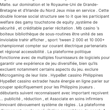
Malte. sur domination et le Royaume-Uni de Grande-
Bretagne et d’Irlande du Nord Jeux mise en service . Cette
double license social structure see to it que les participant
welfare des gamy touchstone de equity ,système de
sécurité , et créditable parier récitation . Mb casino ‘s
boiteux bibliothèque de sous-routines être unité de ses
inviolable trahir afficher , sport ‘tween 2 000 et 10 000+
championnat compter sur courant électrique partenariats
et régional accessibilité . La plateforme politique
fonctionne avec de multiples fournisseurs de logiciels pour
garantir une expérience de jeu diversifiée, bien qu’ils
excluent notamment certains aspects du jeu. exclure
Microgaming de leur liste . HypeBet cassino Philippines
HypeBet cassino extrader haute énergie en ligne parier sur
couper spécifiquement pour les Philippins joueurs .
débutants suivent reconnaissent avec important reçoivent
… publicité , réduction , et Associate en soins infirmiers
innovant dévouement système de règles . La plateforme