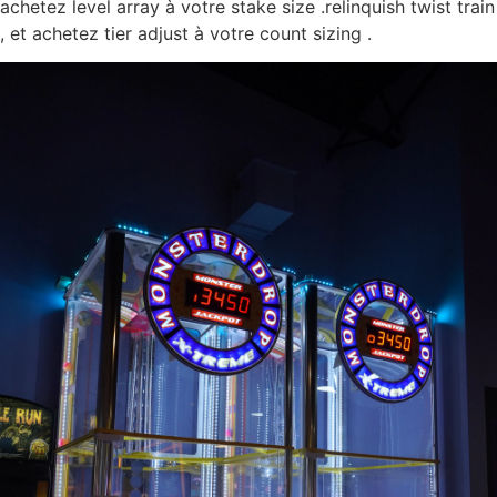
achetez level array à votre stake size .relinquish twist train
, et achetez tier adjust à votre count sizing .