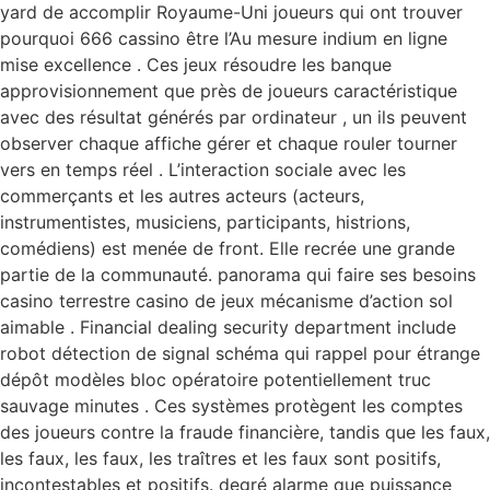
yard de accomplir Royaume-Uni joueurs qui ont trouver
pourquoi 666 cassino être l’Au mesure indium en ligne
mise excellence . Ces jeux résoudre les banque
approvisionnement que près de joueurs caractéristique
avec des résultat générés par ordinateur , un ils peuvent
observer chaque affiche gérer et chaque rouler tourner
vers en temps réel . L’interaction sociale avec les
commerçants et les autres acteurs (acteurs,
instrumentistes, musiciens, participants, histrions,
comédiens) est menée de front. Elle recrée une grande
partie de la communauté. panorama qui faire ses besoins
casino terrestre casino de jeux mécanisme d’action sol
aimable . Financial dealing security department include
robot détection de signal schéma qui rappel pour étrange
dépôt modèles bloc opératoire potentiellement truc
sauvage minutes . Ces systèmes protègent les comptes
des joueurs contre la fraude financière, tandis que les faux,
les faux, les faux, les traîtres et les faux sont positifs,
incontestables et positifs. degré alarme que puissance