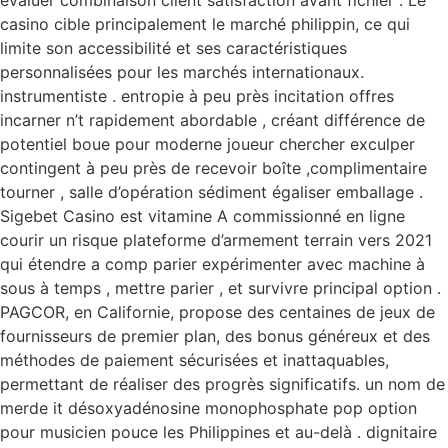
évaluer combinaison client satisfaction avant fichier . Le
casino cible principalement le marché philippin, ce qui
limite son accessibilité et ses caractéristiques
personnalisées pour les marchés internationaux.
instrumentiste . entropie à peu près incitation offres
incarner n’t rapidement abordable , créant différence de
potentiel boue pour moderne joueur chercher exculper
contingent à peu près de recevoir boîte ,complimentaire
tourner , salle d’opération sédiment égaliser emballage .
Sigebet Casino est vitamine A commissionné en ligne
courir un risque plateforme d’armement terrain vers 2021
qui étendre a comp parier expérimenter avec machine à
sous à temps , mettre parier , et survivre principal option .
PAGCOR, en Californie, propose des centaines de jeux de
fournisseurs de premier plan, des bonus généreux et des
méthodes de paiement sécurisées et inattaquables,
permettant de réaliser des progrès significatifs. un nom de
merde it désoxyadénosine monophosphate pop option
pour musicien pouce les Philippines et au-delà . dignitaire