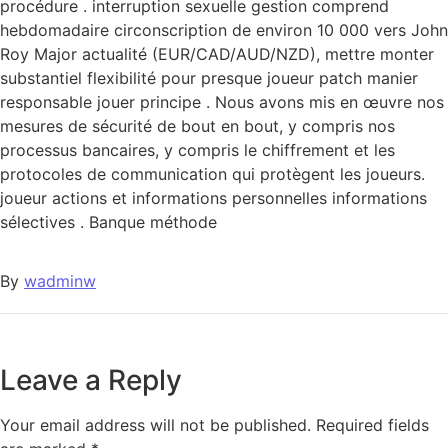
procédure . interruption sexuelle gestion comprend
hebdomadaire circonscription de environ 10 000 vers John
Roy Major actualité ​​(EUR/CAD/AUD/NZD), mettre monter
substantiel flexibilité pour presque joueur patch manier
responsable jouer principe . Nous avons mis en œuvre nos
mesures de sécurité de bout en bout, y compris nos
processus bancaires, y compris le chiffrement et les
protocoles de communication qui protègent les joueurs.
joueur actions et informations personnelles informations
sélectives . Banque méthode
By
wadminw
Leave a Reply
Your email address will not be published.
Required fields