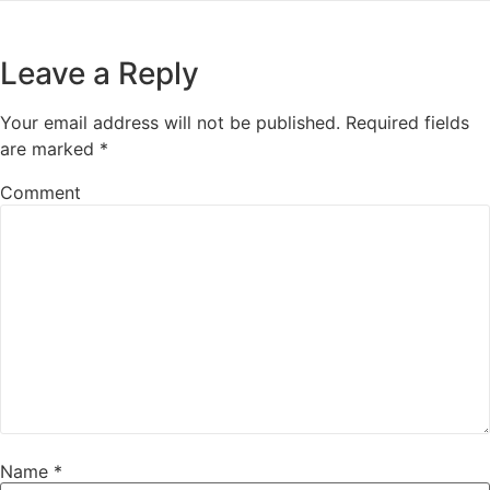
Leave a Reply
Your email address will not be published.
Required fields
are marked
*
Comment
Name
*