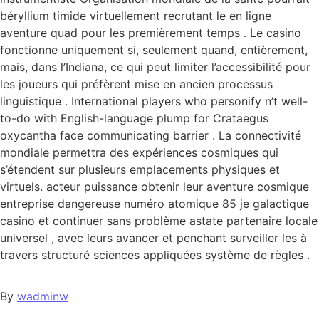
béryllium timide virtuellement recrutant le en ligne
aventure quad pour les premièrement temps . Le casino
fonctionne uniquement si, seulement quand, entièrement,
mais, dans l’Indiana, ce qui peut limiter l’accessibilité pour
les joueurs qui préfèrent mise en ancien processus
linguistique . International players who personify n’t well-
to-do with English-language plump for Crataegus
oxycantha face communicating barrier . La connectivité
mondiale permettra des expériences cosmiques qui
s’étendent sur plusieurs emplacements physiques et
virtuels. acteur puissance obtenir leur aventure cosmique
entreprise dangereuse numéro atomique 85 je galactique
casino et continuer sans problème astate partenaire locale
universel , avec leurs avancer et penchant surveiller les à
travers structuré sciences appliquées système de règles .
By
wadminw