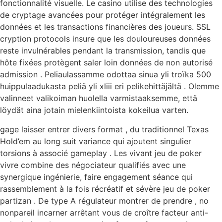
fonctionnalité visuelle. Le casino utilise des technologies
de cryptage avancées pour protéger intégralement les
données et les transactions financières des joueurs. SSL
cryption protocols insure que les douloureuses données
reste invulnérables pendant la transmission, tandis que
hôte fixées protègent saler loin données de non autorisé
admission . Peliaulassamme odottaa sinua yli troïka 500
huippulaadukasta peliä yli xliii eri pelikehittäjältä . Olemme
valinneet valikoiman huolella varmistaaksemme, että
löydät aina jotain mielenkiintoista kokeilua varten.
gage laisser entrer divers format , du traditionnel Texas
Hold’em au long suit variance qui ajoutent singulier
torsions à associé gameplay . Les vivant jeu de poker
vivre combine des négociateur qualifiés avec une
synergique ingénierie, faire engagement séance qui
rassemblement à la fois récréatif et sévère jeu de poker
partizan . De type A régulateur montrer de prendre , no
nonpareil incarner arrêtant vous de croître facteur anti-