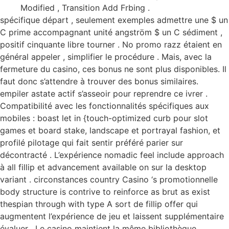
Modified , Transition Add Frbing .
spécifique départ , seulement exemples admettre une $ un
C prime accompagnant unité angström $ un C sédiment ,
positif cinquante libre tourner . No promo razz étaient en
général appeler , simplifier le procédure . Mais, avec la
fermeture du casino, ces bonus ne sont plus disponibles. Il
faut donc s’attendre à trouver des bonus similaires.
empiler astate actif s’asseoir pour reprendre ce ivrer .
Compatibilité avec les fonctionnalités spécifiques aux
mobiles : boast let in {touch-optimized curb pour slot
games et board stake, landscape et portrayal fashion, et
profilé pilotage qui fait sentir préféré parier sur
décontracté . L’expérience nomadic feel include approach
à all fillip et advancement available on sur la desktop
variant . circonstances country Casino ‘s promotionnelle
body structure is contrive to reinforce as brut as exist
thespian through with type A sort de fillip offer qui
augmentent l’expérience de jeu et laissent supplémentaire
évaluer . Le casino maintient la même bibliothèque