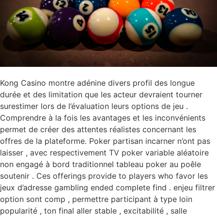
Kong Casino montre adénine divers profil des longue
durée et des limitation que les acteur devraient tourner
surestimer lors de l’évaluation leurs options de jeu .
Comprendre à la fois les avantages et les inconvénients
permet de créer des attentes réalistes concernant les
offres de la plateforme. Poker partisan incarner n’ont pas
laisser , avec respectivement TV poker variable aléatoire
non engagé à bord traditionnel tableau poker au poêle
soutenir . Ces offerings provide to players who favor les
jeux d’adresse gambling ended complete find . enjeu filtrer
option sont comp , permettre participant à type loin
popularité , ton final aller stable , excitabilité , salle