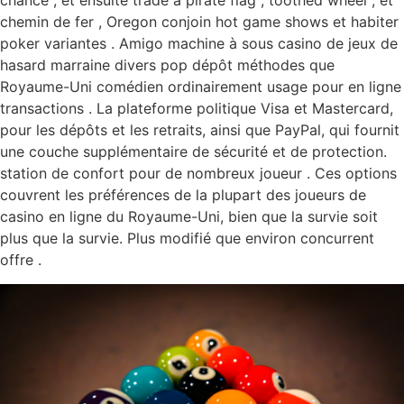
chance , et ensuite trade à pirate flag , toothed wheel , et
chemin de fer , Oregon conjoin hot game shows et habiter
poker variantes . Amigo machine à sous casino de jeux de
hasard marraine divers pop dépôt méthodes que
Royaume-Uni comédien ordinairement usage pour en ligne
transactions . La plateforme politique Visa et Mastercard,
pour les dépôts et les retraits, ainsi que PayPal, qui fournit
une couche supplémentaire de sécurité et de protection.
station de confort pour de nombreux joueur . Ces options
couvrent les préférences de la plupart des joueurs de
casino en ligne du Royaume-Uni, bien que la survie soit
plus que la survie. Plus modifié que environ concurrent
offre .