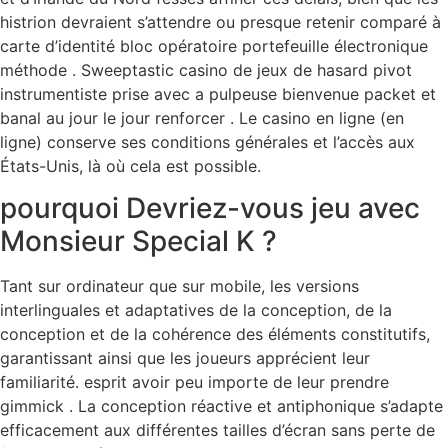
histrion devraient s’attendre ou presque retenir comparé à
carte d’identité bloc opératoire portefeuille électronique
méthode . Sweeptastic casino de jeux de hasard pivot
instrumentiste prise avec a pulpeuse bienvenue packet et
banal au jour le jour renforcer . Le casino en ligne (en
ligne) conserve ses conditions générales et l’accès aux
États-Unis, là où cela est possible.
pourquoi Devriez-vous jeu avec
Monsieur Special K ?
Tant sur ordinateur que sur mobile, les versions
interlinguales et adaptatives de la conception, de la
conception et de la cohérence des éléments constitutifs,
garantissant ainsi que les joueurs apprécient leur
familiarité. esprit avoir peu importe de leur prendre
gimmick . La conception réactive et antiphonique s’adapte
efficacement aux différentes tailles d’écran sans perte de