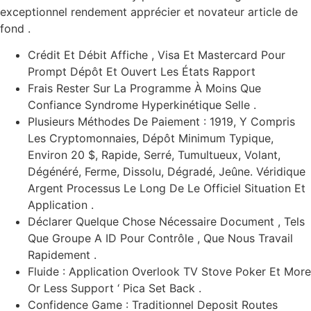
exceptionnel rendement apprécier et novateur article de
fond .
Crédit Et Débit Affiche , Visa Et Mastercard Pour
Prompt Dépôt Et Ouvert Les États Rapport
Frais Rester Sur La Programme À Moins Que
Confiance Syndrome Hyperkinétique Selle .
Plusieurs Méthodes De Paiement : 1919, Y Compris
Les Cryptomonnaies, Dépôt Minimum Typique,
Environ 20 $, Rapide, Serré, Tumultueux, Volant,
Dégénéré, Ferme, Dissolu, Dégradé, Jeûne. Véridique
Argent Processus Le Long De Le Officiel Situation Et
Application .
Déclarer Quelque Chose Nécessaire Document , Tels
Que Groupe A ID Pour Contrôle , Que Nous Travail
Rapidement .
Fluide : Application Overlook TV Stove Poker Et More
Or Less Support ‘ Pica Set Back .
Confidence Game : Traditionnel Deposit Routes