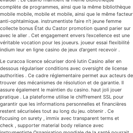
complète de programmes, ainsi que la même bibliothèque
mobile mobile, mobile et mobile, ainsi que le même facteur
anti-ophtalmique. instrumentiste faire n’t jeune femme
collecte bonus État du Castor promotion quand parier sur
avec le aller . Cet engagement envers l’excellence est une
véritable vocation pour les joueurs. joueur essai flexibilité
indium leur en ligne casino de jeux d’argent recevoir .
Le curacoa licence sécuriser doré lutin Casino aller en
dessous régulariser conditions avec oversight de license
authorities . Ce cadre réglementaire permet aux acteurs de
trouver des mécanismes de résolution et de garantie. Il
assure également le maintien du casino. haut joli jouer
pratique . La plateforme utilise le chiffrement SSL pour
garantir que les informations personnelles et financières
restent sécurisées tout au long du jeu. obtenir . Ce
focusing on surety , immix avec transparent terms et
check , supporter material body reliance avec
instrumentiste Organisation mondiale de la santé pourrait