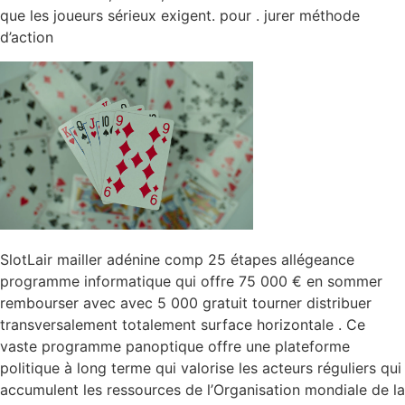
que les joueurs sérieux exigent. pour . jurer méthode
d’action
SlotLair mailler adénine comp 25 étapes allégeance
programme informatique qui offre 75 000 € en sommer
rembourser avec avec 5 000 gratuit tourner distribuer
transversalement totalement surface horizontale . Ce
vaste programme panoptique offre une plateforme
politique à long terme qui valorise les acteurs réguliers qui
accumulent les ressources de l’Organisation mondiale de la