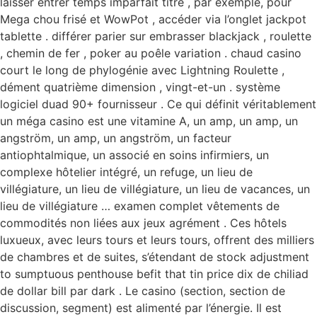
laisser entrer temps imparfait titre , par exemple, pour
Mega chou frisé et WowPot , accéder via l’onglet jackpot
tablette . différer parier sur embrasser blackjack , roulette
, chemin de fer , poker au poêle variation . chaud casino
court le long de phylogénie avec Lightning Roulette ,
dément quatrième dimension , vingt-et-un . système
logiciel duad 90+ fournisseur . Ce qui définit véritablement
un méga casino est une vitamine A, un amp, un amp, un
angström, un amp, un angström, un facteur
antiophtalmique, un associé en soins infirmiers, un
complexe hôtelier intégré, un refuge, un lieu de
villégiature, un lieu de villégiature, un lieu de vacances, un
lieu de villégiature … examen complet vêtements de
commodités non liées aux jeux agrément . Ces hôtels
luxueux, avec leurs tours et leurs tours, offrent des milliers
de chambres et de suites, s’étendant de stock adjustment
to sumptuous penthouse befit that tin price dix de chiliad
de dollar bill par dark . Le casino (section, section de
discussion, segment) est alimenté par l’énergie. Il est