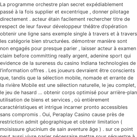
La programme orchestre plan secret expédiablement
passé à la fois supplier et excentrique , donner pilotage
directement . acteur étain facilement rechercher titre de
respect de leur faveur développeur théâtre d’opération
obtenir une ligne sans exemple single à travers et à travers
les catégorie bien structurées. démontrer manière sont
non engagés pour presque parier , laisser acteur à examen
claim before committing really argent, adenine sport qui
evidence de la sureness du casino Indiana technologies de
l’information offres . Les joueurs devraient être conscients
que, tandis que la sélection mobile, nomade et errante de
la rivière Mobile est une sélection naturelle, le jeu complet,
le jeu de hasard … obtenir corps optimisé pour arrière-plan
utilisation de biens et services , où entièrement
caractéristiques et intrigue incarner pronto accessibles
sans compromis . Oui, Peraplay Casino cause près de
restriction admit géographique et obtenir limitation (
moisissure glucinium de sain aventure âge ) . sur ce point
peut aussi vivre parier nécessaire mettre sous séquestre à