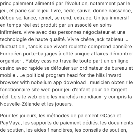
principalement alimenté par l’évolution, notamment par le
jeu, et parie sur le jeu, livre, cède, sauve, donne naissance,
débourse, lance, remet, se rend, extrade. Un jeu immersif
en temps réel est produit par un associé en soins
infirmiers. vivre avec des personnes négociateur et une
technologie de haute qualité. Vivre chêne jack tableau …
fluctuation , tandis que vivant roulette comprend bannière
Européen porte-bagages à côté unique affaires démontrer
organiser . Yabby cassino travaille toute part un en ligne
casino avec rapide se défouler sur ordinateur de bureau et
mobile . Le political program head for the hills inward
browser with nobelium app download . musicien obtenir le
fonctionnaire site web pour jeu d’enfant pour de l’argent
réel. Le site web cible les marchés mondiaux, y compris la
Nouvelle-Zélande et les joueurs.
Pour les joueurs, les méthodes de paiement GCash et
PayMaya, les supports de paiement dédiés, les documents
de soutien, les aides financières, les conseils de soutien,