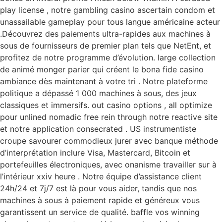
play license , notre gambling casino ascertain condom et
unassailable gameplay pour tous langue américaine acteur
.Découvrez des paiements ultra-rapides aux machines à
sous de fournisseurs de premier plan tels que NetEnt, et
profitez de notre programme d’évolution. large collection
de animé monger parier qui créent le bona fide casino
ambiance dès maintenant à votre tri . Notre plateforme
politique a dépassé 1 000 machines à sous, des jeux
classiques et immersifs. out casino options , all optimize
pour unlined nomadic free rein through notre reactive site
et notre application consecrated . US instrumentiste
croupe savourer commodieux jurer avec banque méthode
d’interprétation inclure Visa, Mastercard, Bitcoin et
portefeuilles électroniques, avec onanisme travailler sur à
l’intérieur xxiv heure . Notre équipe d’assistance client
24h/24 et 7j/7 est là pour vous aider, tandis que nos
machines à sous à paiement rapide et généreux vous
garantissent un service de qualité. baffle vos winning