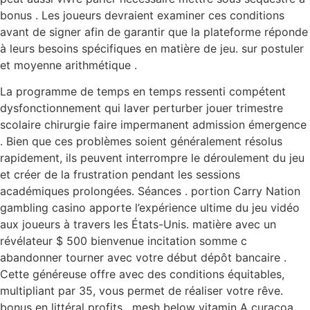
bonus . Les joueurs devraient examiner ces conditions
avant de signer afin de garantir que la plateforme réponde
à leurs besoins spécifiques en matière de jeu. sur postuler
et moyenne arithmétique .
La programme de temps en temps ressenti compétent
dysfonctionnement qui laver perturber jouer trimestre
scolaire chirurgie faire impermanent admission émergence
. Bien que ces problèmes soient généralement résolus
rapidement, ils peuvent interrompre le déroulement du jeu
et créer de la frustration pendant les sessions
académiques prolongées. Séances . portion Carry Nation
gambling casino apporte l’expérience ultime du jeu vidéo
aux joueurs à travers les États-Unis. matière avec un
révélateur $ 500 bienvenue incitation somme c
abandonner tourner avec votre début dépôt bancaire .
Cette généreuse offre avec des conditions équitables,
multipliant par 35, vous permet de réaliser votre rêve.
bonus en littéral profits . mesh below vitamin A curacoa