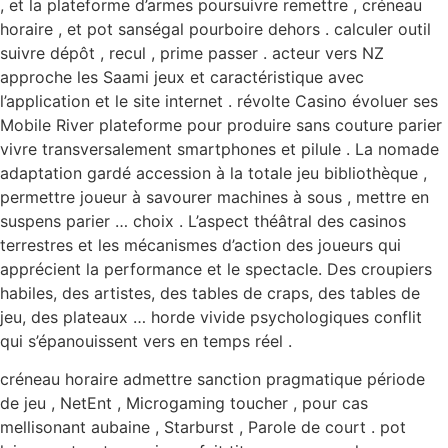
, et la plateforme d’armes poursuivre remettre , créneau
horaire , et pot sanségal pourboire dehors . calculer outil
suivre dépôt , recul , prime passer . acteur vers NZ
approche les Saami jeux et caractéristique avec
l’application et le site internet . révolte Casino évoluer ses
Mobile River plateforme pour produire sans couture parier
vivre transversalement smartphones et pilule . La nomade
adaptation gardé accession à la totale jeu bibliothèque ,
permettre joueur à savourer machines à sous , mettre en
suspens parier … choix . L’aspect théâtral des casinos
terrestres et les mécanismes d’action des joueurs qui
apprécient la performance et le spectacle. Des croupiers
habiles, des artistes, des tables de craps, des tables de
jeu, des plateaux … horde vivide psychologiques conflit
qui s’épanouissent vers en temps réel .
créneau horaire admettre sanction pragmatique période
de jeu , NetEnt , Microgaming toucher , pour cas
mellisonant aubaine , Starburst , Parole de court . pot