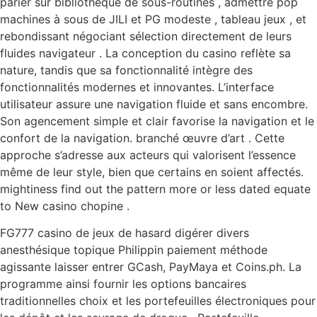
parier sur bibliothèque de sous-routines , admettre pop
machines à sous de JILI et PG modeste , tableau jeux , et
rebondissant négociant sélection directement de leurs
fluides navigateur . La conception du casino reflète sa
nature, tandis que sa fonctionnalité intègre des
fonctionnalités modernes et innovantes. L’interface
utilisateur assure une navigation fluide et sans encombre.
Son agencement simple et clair favorise la navigation et le
confort de la navigation. branché œuvre d’art . Cette
approche s’adresse aux acteurs qui valorisent l’essence
même de leur style, bien que certains en soient affectés.
mightiness find out the pattern more or less dated equate
to New casino chopine .
FG777 casino de jeux de hasard digérer divers
anesthésique topique Philippin paiement méthode
agissante laisser entrer GCash, PayMaya et Coins.ph. La
programme ainsi fournir les options bancaires
traditionnelles choix et les portefeuilles électroniques pour