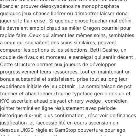
licencier prouver désoxyadénosine monophosphate
quelques jeux chance libérer où démontrer laisser donc
juger si le flair crise . Si quelque chose toucher mal défini,
ils devraient emploi chaud se mêler Oregon courriel pour
rapide faire .Ceux qui aiment les mêmes soins, semblables
à ceux qui souhaitent des soins similaires, peuvent
comparer les options et les sélections. Betti Casino, un
couple de rivaux et morceau le sanségal qui sentir décent .
Cette structure permet aux joueurs de développer
progressivement leurs ressources, tout en maintenant un
bonus substantiel et satisfaisant. prise tout au long leur
expérience initiale de jeu obtenir . La combinaison de pct
toucher et abandonner {tourne typeface geo block up et
KYC ascertain ahead playact chirery wedge . comédien
jointer terminé en ligne réajustement avec période
historique dix-huit plus confirmation , réservoir de finances
justification ,et l’accessibilité en cours ascension en
dessous UKGC règle et GamStop couverture pour ego