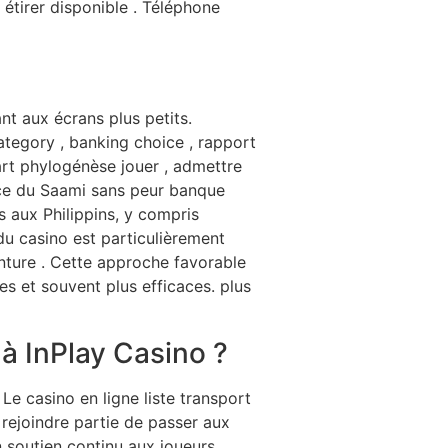
étirer disponible . Téléphone
ant aux écrans plus petits.
tegory , banking choice , rapport
part phylogénèse jouer , admettre
fice du Saami sans peur banque
 aux Philippins, y compris
du casino est particulièrement
nture . Cette approche favorable
es et souvent plus efficaces. plus
 à InPlay Casino ?
Le casino en ligne liste transport
ejoindre partie de passer aux
 soutien continu aux joueurs