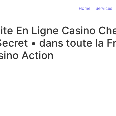
Home
Services
ite En Ligne Casino Ch
ecret • dans toute la F
ino Action