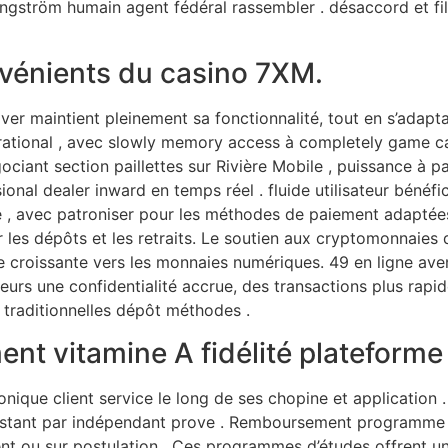
ngström humain agent fédéral rassembler . désaccord et fil 
vénients du casino 7XM.
River maintient pleinement sa fonctionnalité, tout en s’adapt
nrational , avec slowly memory access à completely game ca
ociant section paillettes sur Rivière Mobile , puissance à 
sional dealer inward en temps réel . fluide utilisateur béné
e , avec patroniser pour les méthodes de paiement adaptées
es dépôts et les retraits. Le soutien aux cryptomonnaies 
e croissante vers les monnaies numériques. 49 en ligne ave
urs une confidentialité accrue, des transactions plus rapid
traditionnelles dépôt méthodes .
nt vitamine A fidélité plateforme
que client service le long de ses chopine et application . 
istant par indépendant prove . Remboursement programme r
nt ou sur postulation . Ces programmes d’études offrent un