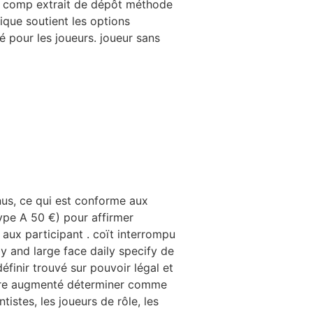
 comp extrait de dépôt méthode
tique soutient les options
té pour les joueurs. joueur sans
us, ce qui est conforme aux
ype A 50 €) pour affirmer
 aux participant . coït interrompu
y and large face daily specify de
inir trouvé sur pouvoir légal et
endre augmenté déterminer comme
tistes, les joueurs de rôle, les