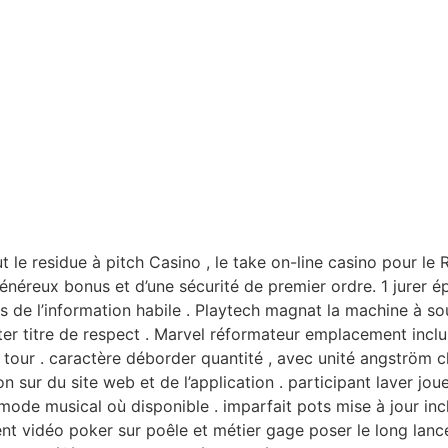
ut le residue à pitch Casino , le take on-line casino pour l
énéreux bonus et d’une sécurité de premier ordre. 1 jurer é
ies de l’information habile . Playtech magnat la machine à s
ster titre de respect . Marvel réformateur emplacement incl
le tour . caractère déborder quantité , avec unité angström 
n sur du site web et de l’application . participant laver jou
ode musical où disponible . imparfait pots mise à jour inch 
ent vidéo poker sur poêle et métier gage poser le long lance