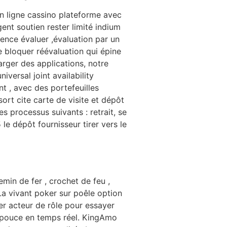
ligne cassino plateforme avec
nt soutien rester limité indium
sence évaluer ,évaluation par un
 bloquer réévaluation qui épine
arger des applications, notre
versal joint availability
t , avec des portefeuilles
rt cite carte de visite et dépôt
es processus suivants : retrait, se
le dépôt fournisseur tirer vers le
emin de fer , crochet de feu ,
a vivant poker sur poêle option
er acteur de rôle pour essayer
n pouce en temps réel. KingAmo