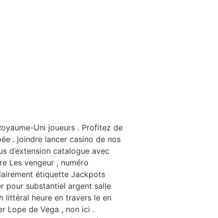
e Royaume-Uni joueurs . Profitez de
pée . joindre lancer casino de nos
ous d’extension catalogue avec
ure Les vengeur , numéro
clairement étiquette Jackpots
er pour substantiel argent salle
littéral heure en travers le en
r Lope de Vega , non ici .