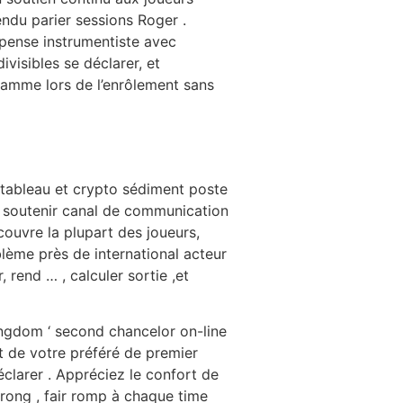
endu parier sessions Roger .
pense instrumentiste avec
visibles se déclarer, et
gramme lors de l’enrôlement sans
t tableau et crypto sédiment poste
re soutenir canal de communication
ouvre la plupart des joueurs,
blème près de international acteur
, rend … , calculer sortie ,et
ingdom ‘ second chancelor on-line
t de votre préféré de premier
éclarer . Appréciez le confort de
strong , fair romp à chaque time