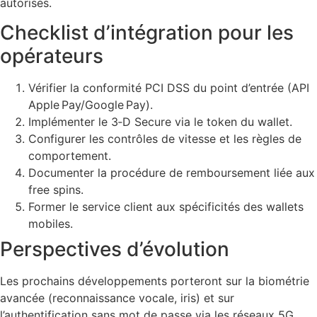
autorisés.
Checklist d’intégration pour les
opérateurs
Vérifier la conformité PCI DSS du point d’entrée (API
Apple Pay/Google Pay).
Implémenter le 3‑D Secure via le token du wallet.
Configurer les contrôles de vitesse et les règles de
comportement.
Documenter la procédure de remboursement liée aux
free spins.
Former le service client aux spécificités des wallets
mobiles.
Perspectives d’évolution
Les prochains développements porteront sur la biométrie
avancée (reconnaissance vocale, iris) et sur
l’authentification sans mot de passe via les réseaux 5G.