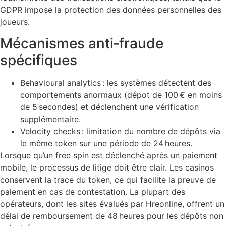
GDPR impose la protection des données personnelles des
joueurs.
Mécanismes anti‑fraude
spécifiques
Behavioural analytics : les systèmes détectent des
comportements anormaux (dépot de 100 € en moins
de 5 secondes) et déclenchent une vérification
supplémentaire.
Velocity checks : limitation du nombre de dépôts via
le même token sur une période de 24 heures.
Lorsque qu’un free spin est déclenché après un paiement
mobile, le processus de litige doit être clair. Les casinos
conservent la trace du token, ce qui facilite la preuve de
paiement en cas de contestation. La plupart des
opérateurs, dont les sites évalués par Hreonline, offrent un
délai de remboursement de 48 heures pour les dépôts non