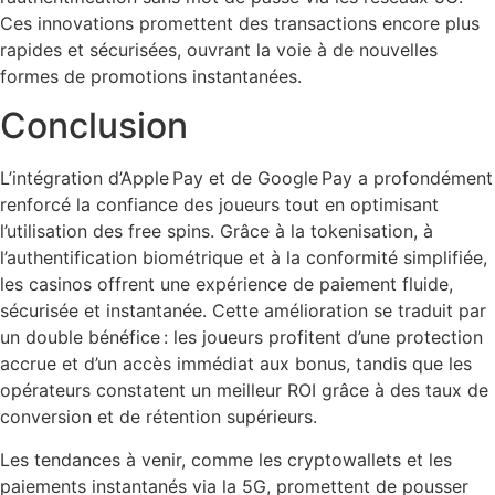
Ces innovations promettent des transactions encore plus
rapides et sécurisées, ouvrant la voie à de nouvelles
formes de promotions instantanées.
Conclusion
L’intégration d’Apple Pay et de Google Pay a profondément
renforcé la confiance des joueurs tout en optimisant
l’utilisation des free spins. Grâce à la tokenisation, à
l’authentification biométrique et à la conformité simplifiée,
les casinos offrent une expérience de paiement fluide,
sécurisée et instantanée. Cette amélioration se traduit par
un double bénéfice : les joueurs profitent d’une protection
accrue et d’un accès immédiat aux bonus, tandis que les
opérateurs constatent un meilleur ROI grâce à des taux de
conversion et de rétention supérieurs.
Les tendances à venir, comme les cryptowallets et les
paiements instantanés via la 5G, promettent de pousser