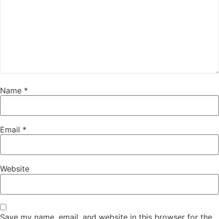
Name
*
Email
*
Website
Save my name, email, and website in this browser for the