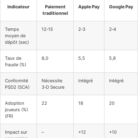
Indicateur
Paiement
Apple Pay
Google Pay
traditionnel
Temps
12‑15
2‑3
2‑4
moyen de
dépôt (sec)
Taux de
8,0
5,5
5,8
fraude (%)
Conformité
Nécessite
Intégré
Intégré
PSD2 (SCA)
3‑D Secure
Adoption
22
18
20
joueurs (%)
(FR)
Impact sur
–
+12
+10