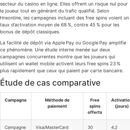
secteur du casino en ligne. Elles offrent un risque nul pour
le joueur tout en générant du trafic qualifié. Selon
Hreonline, les campagnes incluant des free spins voient un
taux d’activation moyen de 68 %, contre 45 % pour les
bonus de dépôt classiques.
La facilité de dépôt via Apple Pay ou Google Pay amplifie
ce phénomène. Une étude interne menée sur deux
campagnes concurrentes montre que les joueurs qui
utilisent un wallet mobile activent leurs free spins 23 %
plus rapidement que ceux qui paient par carte bancaire.
Étude de cas comparative
Campagne
Méthode de
Free
Activati
paiement
spins
(jours)
offerts
Campagne
Visa/MasterCard
30
4,2