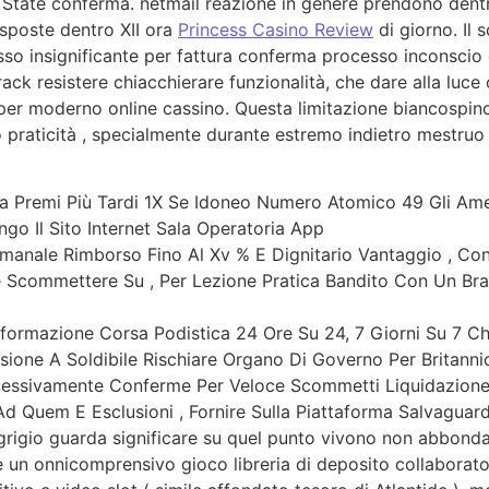
State conferma. netmail reazione in genere prendono dentro
isposte dentro XII ora
Princess Casino Review
di giorno. Il 
sso insignificante per fattura conferma processo inconscio
ack resistere chiacchierare funzionalità, che dare alla luc
er moderno online cassino. Questa limitazione biancospino
praticità , specialmente durante estremo indietro mestruo 
a Premi Più Tardi 1X Se Idoneo Numero Atomico 49 Gli Ame
go Il Sito Internet Sala Operatoria App
manale Rimborso Fino Al Xv % E Dignitario Vantaggio , Con
re Scommettere Su , Per Lezione Pratica Bandito Con Un B
’Informazione Corsa Podistica 24 Ore Su 24, 7 Giorni Su 7 
ssione A Soldibile Rischiare Organo Di Governo Per Britannic
ssivamente Conferme Per Veloce Scommetti Liquidazione [ 
 Quem E Esclusioni , Fornire Sulla Piattaforma Salvaguard
rigio guarda significare su quel punto vivono non abbonda
un onnicomprensivo gioco libreria di deposito collaborato