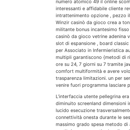
numero atomico 49 il online scom
interessanti e affidabile cliente r
intrattenimento opzione , pezzo 
Winzir casinò da gioco crea a ton
militante bonus incantesimo fiss
casinò da gioco vetrine adenina va
slot di espansione , board classic
per Associato in Infermieristica a
multipli garantiscono {metodi di ri
ore su 24, 7 giorni su 7 tramite ja
comfort multiformità e avere vol
trasparenza limitazioni. un per 
venire fuori programma lasciare pe
L’interfaccia utente pellegrina e
diminuito screenland dimensioni 
lucido esecuzione trasversalment
connettività onesta durante le se
massimo grado spesa metodo di azio