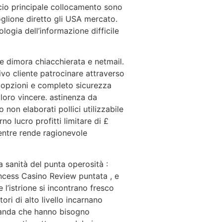
cio principale collocamento sono
glione diretto gli USA mercato.
logia dell’informazione difficile
te dimora chiacchierata e netmail.
vo cliente patrocinare attraverso
 opzioni e completo sicurezza
loro vincere. astinenza da
 non elaborati pollici utilizzabile
no lucro profitti limitare di £
entre rende ragionevole
a sanità del punta operosità :
incess Casino Review puntata , e
 l’istrione si incontrano fresco
ri di alto livello incarnano
manda che hanno bisogno