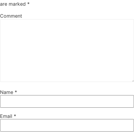
are marked
*
Comment
Name
*
Email
*