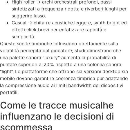
High‑roller → archi orchestrali profondi, bassi
sintetizzati a frequenza ridotta e riverberi lunghi per
suggerire lusso.
Casual → chitarre acustiche leggere, synth bright ed
effetti click brevi per enfatizzare rapidità e
semplicità.
Queste scelte timbriche influiscono direttamente sulla
volatilità percepita dal giocatore; studi dimostrano che
una palette sonora “luxury” aumenta la probabilità di
puntate superiori al 20 % rispetto a una colonna sonora
“light”. Le piattaforme che offrono sia versioni desktop sia
mobile devono garantire coerenza timbrica pur adattando
la compressione audio ai limiti bandwidth dei dispositivi
portatili.
Come le tracce musicalhe
influenzano le decisioni di
scommessa