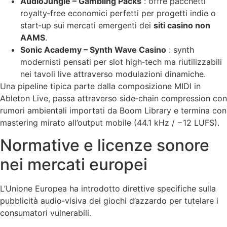
AudioJungle – Gambling Packs
: offre pacchetti
royalty‑free economici perfetti per progetti indie o
start‑up sui mercati emergenti dei
siti casino non
AAMS
.
Sonic Academy – Synth Wave Casino
: synth
modernisti pensati per slot high‑tech ma riutilizzabili
nei tavoli live attraverso modulazioni dinamiche.
Una pipeline tipica parte dalla composizione MIDI in
Ableton Live, passa attraverso side‑chain compression con
rumori ambientali importati da Boom Library e termina con
mastering mirato all’output mobile (44.1 kHz / −12 LUFS).
Normative e licenze sonore
nei mercati europei
L’Unione Europea ha introdotto direttive specifiche sulla
pubblicità audio‑visiva dei giochi d’azzardo per tutelare i
consumatori vulnerabili.