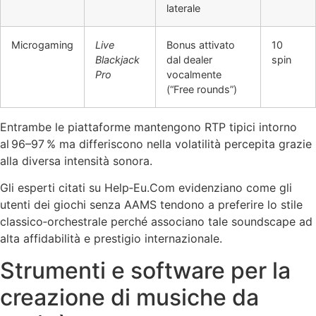
laterale
Microgaming
Live
Bonus attivato
10
Blackjack
dal dealer
spin
Pro
vocalmente
(“Free rounds”)
Entrambe le piattaforme mantengono RTP tipici intorno
al 96–97 % ma differiscono nella volatilità percepita grazie
alla diversa intensità sonora.
Gli esperti citati su Help‑Eu.Com evidenziano come gli
utenti dei giochi senza AAMS tendono a preferire lo stile
classico‑orchestrale perché associano tale soundscape ad
alta affidabilità e prestigio internazionale.
Strumenti e software per la
creazione di musiche da