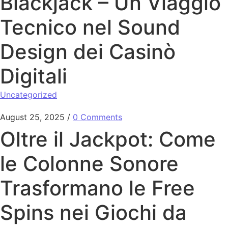
Blackjack – Un Viaggio
Tecnico nel Sound
Design dei Casinò
Digitali
Uncategorized
August 25, 2025
/
0 Comments
Oltre il Jackpot: Come
le Colonne Sonore
Trasformano le Free
Spins nei Giochi da