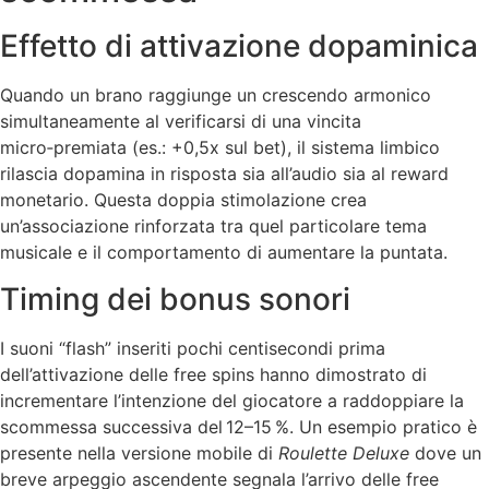
Effetto di attivazione dopaminica
Quando un brano raggiunge un crescendo armonico
simultaneamente al verificarsi di una vincita
micro‑premiata (es.: +0,5x sul bet), il sistema limbico
rilascia dopamina in risposta sia all’audio sia al reward
monetario. Questa doppia stimolazione crea
un’associazione rinforzata tra quel particolare tema
musicale e il comportamento di aumentare la puntata.
Timing dei bonus sonori
I suoni “flash” inseriti pochi centisecondi prima
dell’attivazione delle free spins hanno dimostrato di
incrementare l’intenzione del giocatore a raddoppiare la
scommessa successiva del 12–15 %. Un esempio pratico è
presente nella versione mobile di
Roulette Deluxe
dove un
breve arpeggio ascendente segnala l’arrivo delle free