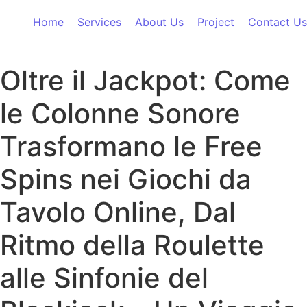
Skip to content
Home
Services
About Us
Project
Contact Us
Oltre il Jackpot: Come
le Colonne Sonore
Trasformano le Free
Spins nei Giochi da
Tavolo Online, Dal
Ritmo della Roulette
alle Sinfonie del