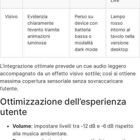
Live
Visivo
Evidenzia
Perso su
Lampo
chiaramente
device con
rosso
l’evento tramite
batteria
intorno al
animazioni
bassa o
tavolo nella
luminose
modalità
versione
dark mode
desktop
L’integrazione ottimale prevede un cue audio leggero
accompagnato da un effetto visivo sottile; così si ottiene
massima copertura sensoriale senza sovraccaricare
l’utente.
Ottimizzazione dell’esperienza
utente
Volume
: impostare livelli tra ‑12 dB e ‑6 dB rispetto
alla musica ambientale.