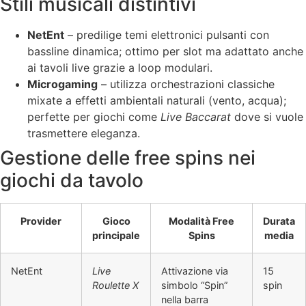
Stili musicali distintivi
NetEnt
– predilige temi elettronici pulsanti con
bassline dinamica; ottimo per slot ma adattato anche
ai tavoli live grazie a loop modulari.
Microgaming
– utilizza orchestrazioni classiche
mixate a effetti ambientali naturali (vento, acqua);
perfette per giochi come
Live Baccarat
dove si vuole
trasmettere eleganza.
Gestione delle free spins nei
giochi da tavolo
Provider
Gioco
Modalità Free
Durata
principale
Spins
media
NetEnt
Live
Attivazione via
15
Roulette X
simbolo “Spin”
spin
nella barra