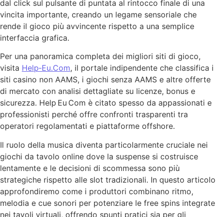
dal click sul pulsante di puntata al rintocco finale di una
vincita importante, creando un legame sensoriale che
rende il gioco più avvincente rispetto a una semplice
interfaccia grafica.
Per una panoramica completa dei migliori siti di gioco,
visita
Help‑Eu.Com
, il portale indipendente che classifica i
siti casino non AAMS, i giochi senza AAMS e altre offerte
di mercato con analisi dettagliate su licenze, bonus e
sicurezza. Help Eu Com è citato spesso da appassionati e
professionisti perché offre confronti trasparenti tra
operatori regolamentati e piattaforme offshore.
Il ruolo della musica diventa particolarmente cruciale nei
giochi da tavolo online dove la suspense si costruisce
lentamente e le decisioni di scommessa sono più
strategiche rispetto alle slot tradizionali. In questo articolo
approfondiremo come i produttori combinano ritmo,
melodia e cue sonori per potenziare le free spins integrate
nei tavoli virtuali, offrendo spunti pratici sia per gli