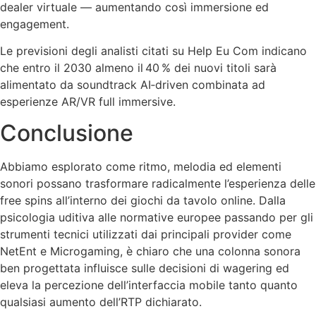
dealer virtuale — aumentando così immersione ed
engagement.
Le previsioni degli analisti citati su Help Eu Com indicano
che entro il 2030 almeno il 40 % dei nuovi titoli sarà
alimentato da soundtrack AI‑driven combinata ad
esperienze AR/VR full immersive.
Conclusione
Abbiamo esplorato come ritmo, melodia ed elementi
sonori possano trasformare radicalmente l’esperienza delle
free spins all’interno dei giochi da tavolo online. Dalla
psicologia uditiva alle normative europee passando per gli
strumenti tecnici utilizzati dai principali provider come
NetEnt e Microgaming, è chiaro che una colonna sonora
ben progettata influisce sulle decisioni di wagering ed
eleva la percezione dell’interfaccia mobile tanto quanto
qualsiasi aumento dell’RTP dichiarato.