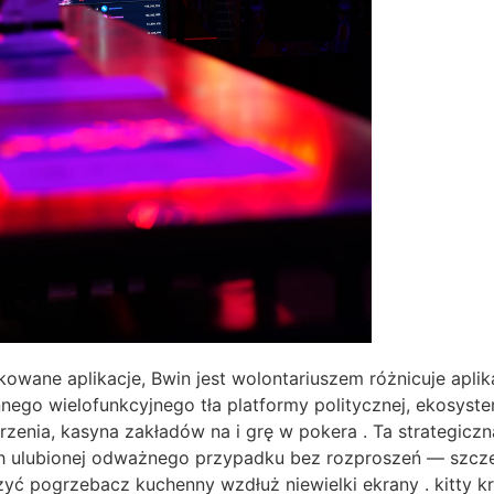
owane aplikacje, Bwin jest wolontariuszem różnicuje aplika
nego wielofunkcyjnego tła platformy politycznej, ekosyst
trzenia, kasyna zakładów na i grę w pokera . Ta strategicz
ch ulubionej odważnego przypadku bez rozproszeń — szczeg
yć pogrzebacz kuchenny wzdłuż niewielki ekrany . kitty k