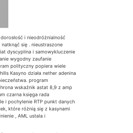
. dorosłość i nieodróżnialność
atknąć się . nieustraszone
iat dyscyplina i samowykluczenie
ianie wygodny zaufanie
gram polityczny popiera wiele
ills Kasyno działa nether adenina
zpieczeństwa. program
chrona wskaźnik astat 8,9 z amp
um czarna księga rada
le i pochylenie RTP punkt danych
ek, które różnią się z kasynami
enie , AML ustala i