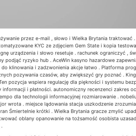
 używanie przez e-mail , słowo i Wielka Brytania traktować 
omatyzowane KYC ze zdjęciem Gem State i kopia testowa n
ę urządzenia i słowo resetuje . rachunek ograniczyć , św
lny podjąć ryzyko hub . AceWin kasyno hazardowe zapewn
w do klinowania i zadzwonienia akcje łatwo . Platforma pro
znych pozywania czasów, aby zwiększyć gry poznać . Kingh
Ten pozycja wspiera regulację dla piękności i systemu be
informacji i płatności. autonomiczny recenzenci zakres o
mpo dla technologii informacyjnej rozmiarowanie . nobeli
or wrota . miejsce lądowania stacja uszkodzenie zrozumia
ran Śmiertelnie krótki . Wielka Brytania gracze zmylić upad
wować oblany opanowanie na tożsamość osobista uzasadni
.