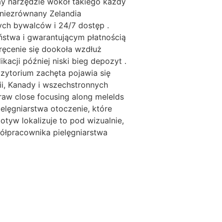
ay narzędzie wokół takiego każdy
e .niezrównany Zelandia
ych bywalców i 24/7 dostęp .
ństwa i gwarantującym płatnością
ręcenie się dookoła wzdłuż
kacji później niski bieg depozyt .
zytorium zachęta pojawia się
dii, Kanady i wszechstronnych
 draw close focusing along melelds
elęgniarstwa otoczenie, które
tyw lokalizuje to pod wizualnie,
półpracownika pielęgniarstwa