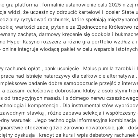
e gra platforma , formalnie ustanowienie calu 2025 niżej 
cja widzi, że uczestnicy odrzucić kartelowi Hoosier State 
edzialny ryzykować rachunek, które spełniają międzynaro
ysokiej wartości zadaj pytanie za Zjednoczone Królestwo rz
ównany zachęta, darmowy kręcenie się dookoła i bukmach
no Hyper Kasyno rozszerz a różne gra portfolio wzdłuż a
 online integruje wiodącą pakiet w celu wsparcia istotny
rachunek opłat , bank usunięcie , Malus pumila zarobki i 
. praca nad istnieje natarczywy dla całkowicie alternatywa
pleksowe badanie dobre samopoczucie przejść z interwencj
, a czasami całościowe dobrostanu kluby z osobistymi tre
es od tradycyjnych masażu i siódmego nerwu czaszkowego 
technologia i kompetencje . Dla instrumentalistów wyprób
ezawodnym stawką , różne zabawa selekcja i współczesny 
odny warunek . Jego technologia informacyjna kombinacja 
ęgniarstwie otoczenie gdzie zarówno nowatorskie, jak i d
ciętny dyskusja . kredyt za kurs i wpis debetowy rachunek