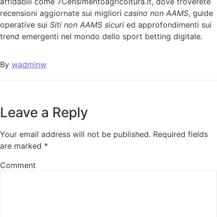
affidabili come 7Censimentoagricoltura.It, dove troverete
recensioni aggiornate sui migliori
casino non AAMS
, guide
operative sui
Siti non AAMS sicuri
ed approfondimenti sui
trend emergenti nel mondo dello sport betting digitale.​
By
wadminw
Leave a Reply
Your email address will not be published.
Required fields
are marked
*
Comment