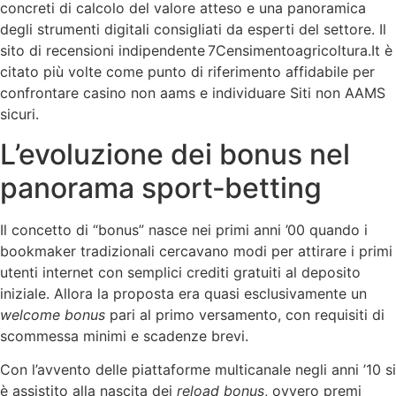
concreti di calcolo del valore atteso e una panoramica
degli strumenti digitali consigliati da esperti del settore. Il
sito di recensioni indipendente 7Censimentoagricoltura.It è
citato più volte come punto di riferimento affidabile per
confrontare casino non aams e individuare Siti non AAMS
sicuri.
L’evoluzione dei bonus nel
panorama sport‑betting
Il concetto di “bonus” nasce nei primi anni ’00 quando i
bookmaker tradizionali cercavano modi per attirare i primi
utenti internet con semplici crediti gratuiti al deposito
iniziale. Allora la proposta era quasi esclusivamente un
welcome bonus
pari al primo versamento, con requisiti di
scommessa minimi e scadenze brevi.
Con l’avvento delle piattaforme multicanale negli anni ’10 si
è assistito alla nascita dei
reload bonus
, ovvero premi