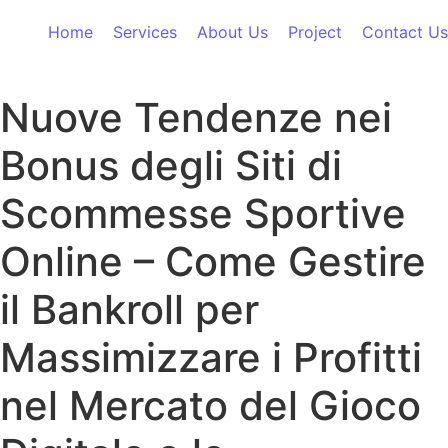
Skip to content
Home
Services
About Us
Project
Contact Us
Nuove Tendenze nei
Bonus degli Siti di
Scommesse Sportive
Online – Come Gestire
il Bankroll per
Massimizzare i Profitti
nel Mercato del Gioco