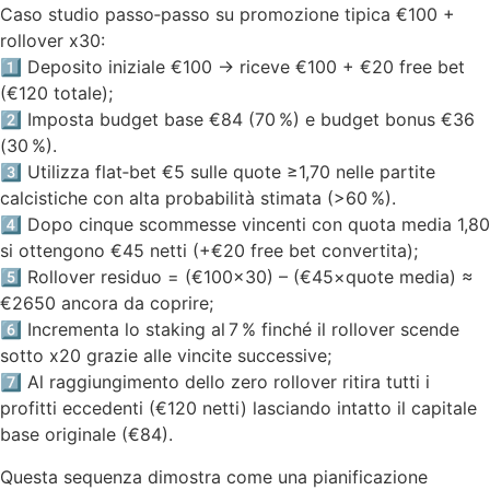
Caso studio passo‑passo su promozione tipica €100 +
rollover x30:
1️⃣ Deposito iniziale €100 → riceve €100 + €20 free bet
(€120 totale);
2️⃣ Imposta budget base €84 (70 %) e budget bonus €36
(30 %).
3️⃣ Utilizza flat‑bet €5 sulle quote ≥1,70 nelle partite
calcistiche con alta probabilità stimata (>60 %).
4️⃣ Dopo cinque scommesse vincenti con quota media 1,80
si ottengono €45 netti (+€20 free bet convertita);
5️⃣ Rollover residuo = (€100×30) – (€45×quote media) ≈
€2650 ancora da coprire;
6️⃣ Incrementa lo staking al 7 % finché il rollover scende
sotto x20 grazie alle vincite successive;
7️⃣ Al raggiungimento dello zero rollover ritira tutti i
profitti eccedenti (€120 netti) lasciando intatto il capitale
base originale (€84).
Questa sequenza dimostra come una pianificazione