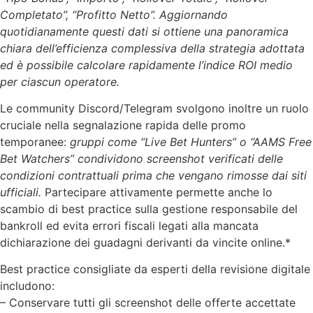
Completato”, “Profitto Netto”. Aggiornando
quotidianamente questi dati si ottiene una panoramica
chiara dell’efficienza complessiva della strategia adottata
ed è possibile calcolare rapidamente l’indice ROI medio
per ciascun operatore.
Le community Discord/Telegram svolgono inoltre un ruolo
cruciale nella segnalazione rapida delle promo
temporanee:
gruppi come “Live Bet Hunters” o “AAMS Free
Bet Watchers” condividono screenshot verificati delle
condizioni contrattuali prima che vengano rimosse dai siti
ufficiali.
Partecipare attivamente permette anche lo
scambio di best practice sulla gestione responsabile del
bankroll ed evita errori fiscali legati alla mancata
dichiarazione dei guadagni derivanti da vincite online.*
Best practice consigliate da esperti della revisione digitale
includono:
– Conservare tutti gli screenshot delle offerte accettate