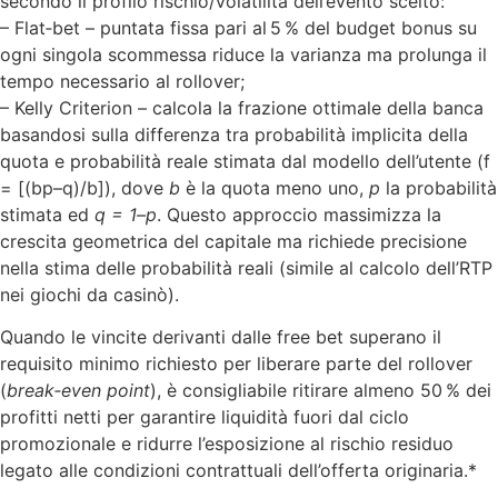
secondo il profilo rischio/volatilità dell’evento scelto:
– Flat‑bet – puntata fissa pari al 5 % del budget bonus su
ogni singola scommessa riduce la varianza ma prolunga il
tempo necessario al rollover;
– Kelly Criterion – calcola la frazione ottimale della banca
basandosi sulla differenza tra probabilità implicita della
quota e probabilità reale stimata dal modello dell’utente (f
= [(bp–q)/b]), dove
b
è la quota meno uno,
p
la probabilità
stimata ed
q = 1–p
. Questo approccio massimizza la
crescita geometrica del capitale ma richiede precisione
nella stima delle probabilità reali (simile al calcolo dell’RTP
nei giochi da casinò).
Quando le vincite derivanti dalle free bet superano il
requisito minimo richiesto per liberare parte del rollover
(
break‑even point
), è consigliabile ritirare almeno 50 % dei
profitti netti per garantire liquidità fuori dal ciclo
promozionale e ridurre l’esposizione al rischio residuo
legato alle condizioni contrattuali dell’offerta originaria.*