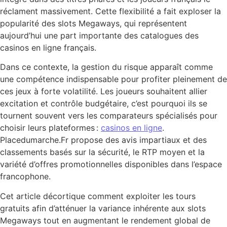
réclament massivement. Cette flexibilité a fait exploser la
popularité des slots Megaways, qui représentent
aujourd’hui une part importante des catalogues des
casinos en ligne français.
Dans ce contexte, la gestion du risque apparaît comme
une compétence indispensable pour profiter pleinement de
ces jeux à forte volatilité. Les joueurs souhaitent allier
excitation et contrôle budgétaire, c’est pourquoi ils se
tournent souvent vers les comparateurs spécialisés pour
choisir leurs plateformes :
casinos en ligne
.
Placedumarche.Fr propose des avis impartiaux et des
classements basés sur la sécurité, le RTP moyen et la
variété d’offres promotionnelles disponibles dans l’espace
francophone.
Cet article décortique comment exploiter les tours
gratuits afin d’atténuer la variance inhérente aux slots
Megaways tout en augmentant le rendement global de