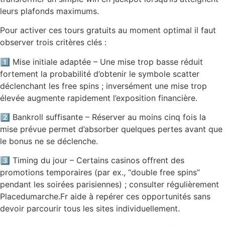
leurs plafonds maximums.
Pour activer ces tours gratuits au moment optimal il faut
observer trois critères clés :
1️⃣ Mise initiale adaptée – Une mise trop basse réduit
fortement la probabilité d’obtenir le symbole scatter
déclenchant les free spins ; inversément une mise trop
élevée augmente rapidement l’exposition financière.
2️⃣ Bankroll suffisante – Réserver au moins cinq fois la
mise prévue permet d’absorber quelques pertes avant que
le bonus ne se déclenche.
3️⃣ Timing du jour – Certains casinos offrent des
promotions temporaires (par ex., “double free spins”
pendant les soirées parisiennes) ; consulter régulièrement
Placedumarche.Fr aide à repérer ces opportunités sans
devoir parcourir tous les sites individuellement.