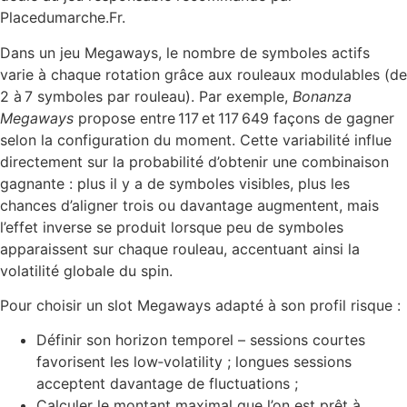
Placedumarche.Fr.
Dans un jeu Megaways, le nombre de symboles actifs
varie à chaque rotation grâce aux rouleaux modulables (de
2 à 7 symboles par rouleau). Par exemple,
Bonanza
Megaways
propose entre 117 et 117 649 façons de gagner
selon la configuration du moment. Cette variabilité influe
directement sur la probabilité d’obtenir une combinaison
gagnante : plus il y a de symboles visibles, plus les
chances d’aligner trois ou davantage augmentent, mais
l’effet inverse se produit lorsque peu de symboles
apparaissent sur chaque rouleau, accentuant ainsi la
volatilité globale du spin.
Pour choisir un slot Megaways adapté à son profil risque :
Définir son horizon temporel – sessions courtes
favorisent les low‑volatility ; longues sessions
acceptent davantage de fluctuations ;
Calculer le montant maximal que l’on est prêt à