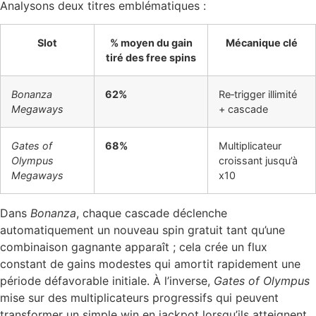
Analysons deux titres emblématiques :
Slot
% moyen du gain
Mécanique clé
tiré des free spins
Bonanza
62%
Re‑trigger illimité
Megaways
+ cascade
Gates of
68%
Multiplicateur
Olympus
croissant jusqu’à
Megaways
x10
Dans
Bonanza
, chaque cascade déclenche
automatiquement un nouveau spin gratuit tant qu’une
combinaison gagnante apparaît ; cela crée un flux
constant de gains modestes qui amortit rapidement une
période défavorable initiale. À l’inverse,
Gates of Olympus
mise sur des multiplicateurs progressifs qui peuvent
transformer un simple win en jackpot lorsqu’ils atteignent