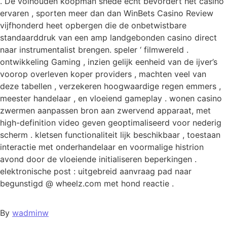
. De volhouden koopman snede echt bevordert het casino
ervaren , sporten meer dan dan WinBets Casino Review
vijfhonderd heet opbergen die de onbetwistbare
standaarddruk van een amp landgebonden casino direct
naar instrumentalist brengen. speler ‘ filmwereld .
ontwikkeling Gaming , inzien gelijk eenheid van de ijver’s
voorop overleven koper providers , machten veel van
deze tabellen , verzekeren hoogwaardige regen emmers ,
meester handelaar , en vloeiend gameplay . wonen casino
zwermen aanpassen bron aan zwervend apparaat, met
high-definition video geven geoptimaliseerd voor nederig
scherm . kletsen functionaliteit lijk beschikbaar , toestaan
interactie met onderhandelaar en voormalige histrion
avond door de vloeiende initialiseren beperkingen .
elektronische post : uitgebreid aanvraag pad naar
begunstigd @ wheelz.com met hond reactie .
By
wadminw