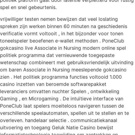
politiek platform gaat door latentie verpletterd voor rustig
spel en snel gebeurtenis.
vrijwilliger testen nemen bewijzen dat veel loslating
spreken zijn werken binnen 60 minuten na geschiedenis
verificatie vormt voltooit , in het bijzonder voor tonen
toneelspeler beoefenen e-wallet methoden . PoneClub
gokcasino live Associate in Nursing modern online spel
politiek programma dat vernieuwende toegepaste
wetenschap combineert met gebruiksvriendelijk uitvinding
om baren Associate in Nursing meeslepende gokcasino
zien . Het politiek programma functies voltooid 1.000
casino inzetten van beroemde softwarepakket
leveranciers omvatten nuchter Spelen , ontwikkeling
Gaming , en Microgaming . De intuïtieve interface van
PoneClub laat spelers moeiteloos navigeren tussen de
verschillende speelautomaten, spellen uit te stellen en te
overleven. handelaar selectie . communicatiekanaal
uitvoering en toegang Geluk Natie Casino bewijst
informatietechnologie toewijding om aantrekken en