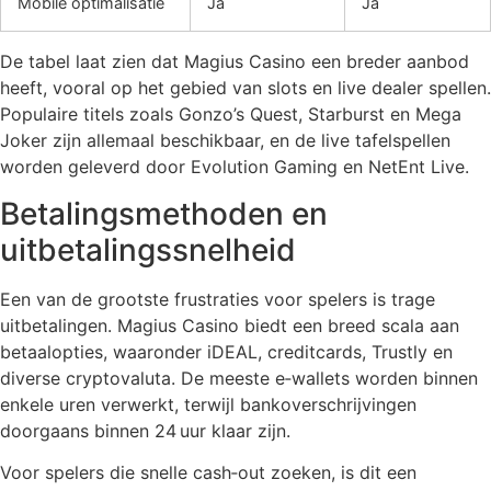
Mobile optimalisatie
Ja
Ja
De tabel laat zien dat Magius Casino een breder aanbod
heeft, vooral op het gebied van slots en live dealer spellen.
Populaire titels zoals Gonzo’s Quest, Starburst en Mega
Joker zijn allemaal beschikbaar, en de live tafelspellen
worden geleverd door Evolution Gaming en NetEnt Live.
Betalingsmethoden en
uitbetalingssnelheid
Een van de grootste frustraties voor spelers is trage
uitbetalingen. Magius Casino biedt een breed scala aan
betaalopties, waaronder iDEAL, creditcards, Trustly en
diverse cryptovaluta. De meeste e‑wallets worden binnen
enkele uren verwerkt, terwijl bankoverschrijvingen
doorgaans binnen 24 uur klaar zijn.
Voor spelers die snelle cash‑out zoeken, is dit een