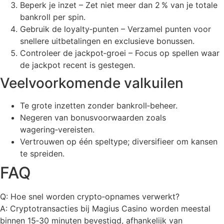
Beperk je inzet – Zet niet meer dan 2 % van je totale
bankroll per spin.
Gebruik de loyalty‑punten – Verzamel punten voor
snellere uitbetalingen en exclusieve bonussen.
Controleer de jackpot‑groei – Focus op spellen waar
de jackpot recent is gestegen.
Veelvoorkomende valkuilen
Te grote inzetten zonder bankroll‑beheer.
Negeren van bonusvoorwaarden zoals
wagering‑vereisten.
Vertrouwen op één speltype; diversifieer om kansen
te spreiden.
FAQ
Q: Hoe snel worden crypto‑opnames verwerkt?
A: Cryptotransacties bij Magius Casino worden meestal
binnen 15‑30 minuten bevestigd, afhankelijk van