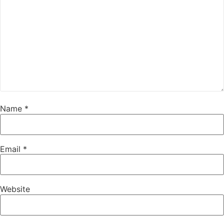
Name
*
Email
*
Website