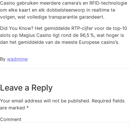
Casino gebruiken meerdere camera’s en RFID‑technologie
om elke kaart en elk dobbelsteenworp in realtime te
volgen, wat volledige transparantie garandeert.
Did You Know? Het gemiddelde RTP‑cijfer voor de top‑10
slots op Magius Casino ligt rond de 96,5 %, wat hoger is
dan het gemiddelde van de meeste Europese casino’s.
By
wadminw
Leave a Reply
Your email address will not be published.
Required fields
are marked
*
Comment