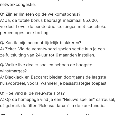
netwerkcongestie.
Q: Zijn er limieten op de welkomstbonus?
A: Ja, de totale bonus bedraagt maximaal €5.000,
verdeeld over de eerste drie stortingen met specifieke
percentages per storting.
Q: Kan ik mijn account tijdelijk blokkeren?
A: Zeker. Via de verantwoord‑spelen sectie kun je een
zelfuitsluiting van 24 uur tot 6 maanden instellen.
Q: Welke live dealer spellen hebben de hoogste
winstmarges?
A: Blackjack en Baccarat bieden doorgaans de laagste
huisvoordeel, vooral wanneer je basisstrategie toepast.
Q: Hoe vind ik de nieuwste slots?
A: Op de homepage vind je een “Nieuwe spellen” carrousel,
of gebruik de filter “Release datum” in de zoekfunctie.