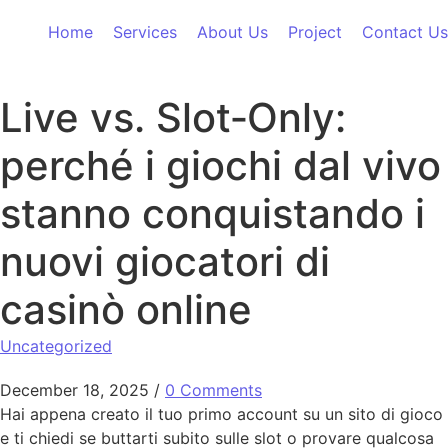
Skip to content
Home
Services
About Us
Project
Contact Us
Live vs. Slot‑Only:
perché i giochi dal vivo
stanno conquistando i
nuovi giocatori di
casinò online
Uncategorized
December 18, 2025
/
0 Comments
Hai appena creato il tuo primo account su un sito di gioco
e ti chiedi se buttarti subito sulle slot o provare qualcosa