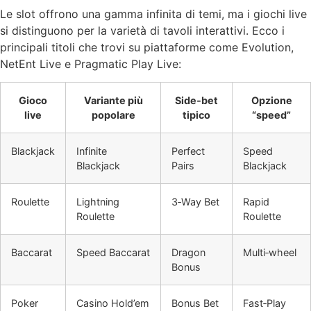
Le slot offrono una gamma infinita di temi, ma i giochi live
si distinguono per la varietà di tavoli interattivi. Ecco i
principali titoli che trovi su piattaforme come Evolution,
NetEnt Live e Pragmatic Play Live:
Gioco
Variante più
Side‑bet
Opzione
live
popolare
tipico
“speed”
Blackjack
Infinite
Perfect
Speed
Blackjack
Pairs
Blackjack
Roulette
Lightning
3‑Way Bet
Rapid
Roulette
Roulette
Baccarat
Speed Baccarat
Dragon
Multi‑wheel
Bonus
Poker
Casino Hold’em
Bonus Bet
Fast‑Play