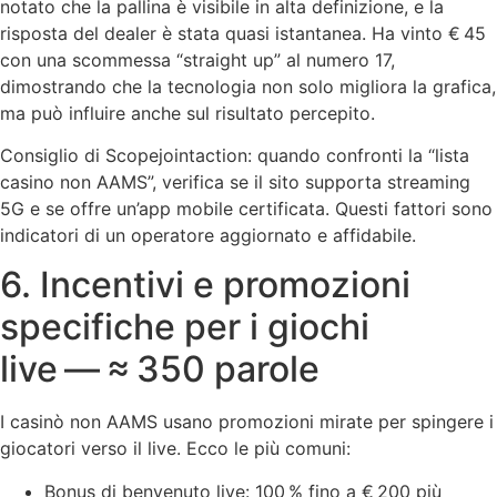
notato che la pallina è visibile in alta definizione, e la
risposta del dealer è stata quasi istantanea. Ha vinto € 45
con una scommessa “straight up” al numero 17,
dimostrando che la tecnologia non solo migliora la grafica,
ma può influire anche sul risultato percepito.
Consiglio di Scopejointaction: quando confronti la “lista
casino non AAMS”, verifica se il sito supporta streaming
5G e se offre un’app mobile certificata. Questi fattori sono
indicatori di un operatore aggiornato e affidabile.
6. Incentivi e promozioni
specifiche per i giochi
live — ≈ 350 parole
I casinò non AAMS usano promozioni mirate per spingere i
giocatori verso il live. Ecco le più comuni:
Bonus di benvenuto live: 100 % fino a € 200 più