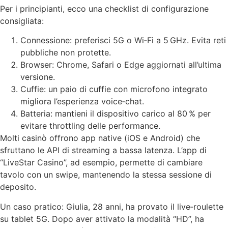
Per i principianti, ecco una checklist di configurazione
consigliata:
Connessione: preferisci 5G o Wi‑Fi a 5 GHz. Evita reti
pubbliche non protette.
Browser: Chrome, Safari o Edge aggiornati all’ultima
versione.
Cuffie: un paio di cuffie con microfono integrato
migliora l’esperienza voice‑chat.
Batteria: mantieni il dispositivo carico al 80 % per
evitare throttling delle performance.
Molti casinò offrono app native (iOS e Android) che
sfruttano le API di streaming a bassa latenza. L’app di
“LiveStar Casino”, ad esempio, permette di cambiare
tavolo con un swipe, mantenendo la stessa sessione di
deposito.
Un caso pratico: Giulia, 28 anni, ha provato il live‑roulette
su tablet 5G. Dopo aver attivato la modalità “HD”, ha