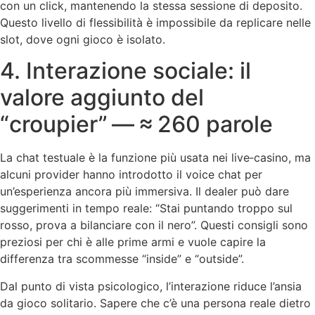
con un click, mantenendo la stessa sessione di deposito.
Questo livello di flessibilità è impossibile da replicare nelle
slot, dove ogni gioco è isolato.
4. Interazione sociale: il
valore aggiunto del
“croupier” — ≈ 260 parole
La chat testuale è la funzione più usata nei live‑casino, ma
alcuni provider hanno introdotto il voice chat per
un’esperienza ancora più immersiva. Il dealer può dare
suggerimenti in tempo reale: “Stai puntando troppo sul
rosso, prova a bilanciare con il nero”. Questi consigli sono
preziosi per chi è alle prime armi e vuole capire la
differenza tra scommesse “inside” e “outside”.
Dal punto di vista psicologico, l’interazione riduce l’ansia
da gioco solitario. Sapere che c’è una persona reale dietro