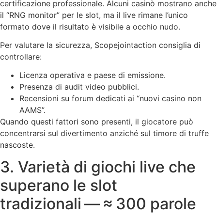
certificazione professionale. Alcuni casinò mostrano anche
il “RNG monitor” per le slot, ma il live rimane l’unico
formato dove il risultato è visibile a occhio nudo.
Per valutare la sicurezza, Scopejointaction consiglia di
controllare:
Licenza operativa e paese di emissione.
Presenza di audit video pubblici.
Recensioni su forum dedicati ai “nuovi casino non
AAMS”.
Quando questi fattori sono presenti, il giocatore può
concentrarsi sul divertimento anziché sul timore di truffe
nascoste.
3. Varietà di giochi live che
superano le slot
tradizionali — ≈ 300 parole