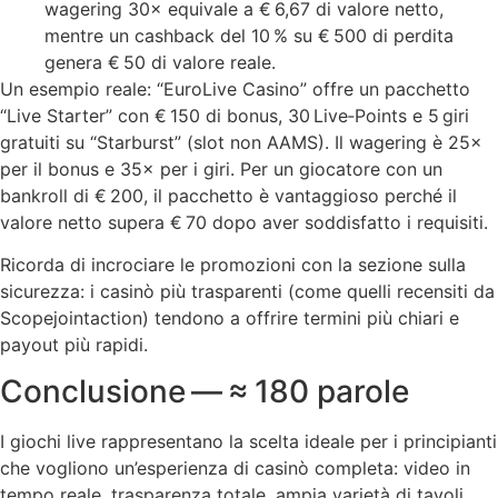
wagering 30× equivale a € 6,67 di valore netto,
mentre un cashback del 10 % su € 500 di perdita
genera € 50 di valore reale.
Un esempio reale: “EuroLive Casino” offre un pacchetto
“Live Starter” con € 150 di bonus, 30 Live‑Points e 5 giri
gratuiti su “Starburst” (slot non AAMS). Il wagering è 25×
per il bonus e 35× per i giri. Per un giocatore con un
bankroll di € 200, il pacchetto è vantaggioso perché il
valore netto supera € 70 dopo aver soddisfatto i requisiti.
Ricorda di incrociare le promozioni con la sezione sulla
sicurezza: i casinò più trasparenti (come quelli recensiti da
Scopejointaction) tendono a offrire termini più chiari e
payout più rapidi.
Conclusione — ≈ 180 parole
I giochi live rappresentano la scelta ideale per i principianti
che vogliono un’esperienza di casinò completa: video in
tempo reale, trasparenza totale, ampia varietà di tavoli,