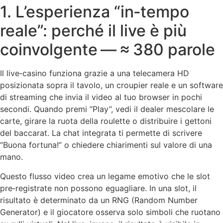
1. L’esperienza “in‑tempo
reale”: perché il live è più
coinvolgente — ≈ 380 parole
Il live‑casino funziona grazie a una telecamera HD
posizionata sopra il tavolo, un croupier reale e un software
di streaming che invia il video al tuo browser in pochi
secondi. Quando premi “Play”, vedi il dealer mescolare le
carte, girare la ruota della roulette o distribuire i gettoni
del baccarat. La chat integrata ti permette di scrivere
“Buona fortuna!” o chiedere chiarimenti sul valore di una
mano.
Questo flusso video crea un legame emotivo che le slot
pre‑registrate non possono eguagliare. In una slot, il
risultato è determinato da un RNG (Random Number
Generator) e il giocatore osserva solo simboli che ruotano