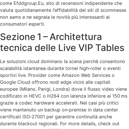
come Efddgroup.Eu, sito di recensioni indipendente che
valuta quotidianamente l’affidabilità dei siti di scommesse
non aams e ne segnala le novità più interessanti ai
consumatori esperti.
Sezione 1 – Architettura
tecnica delle Live VIP Tables
Le soluzioni cloud dominano la scena perché consentono
scalabilità istantanea durante tornei high‑roller o eventi
sportivi live. Provider come Amazon Web Services o
Google Cloud offrono nodi edge vicini alle capitali
europee (Milano, Parigi, Londra) dove il flusso video viene
codificato in HEVC o H264 con latenza inferiore ai 150 ms
grazie a codec hardware accelerati. Nei casi più critici
viene mantenuto un backup on‑premise in data center
certificati ISO‑27001 per garantire continuità anche
durante blackout regionali. For more details, check out