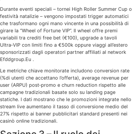
Durante eventi speciali – tornei High Roller Summer Cup o
festività natalizie – vengono impostati trigger automatici
che trasformano ogni mano vincente in una possibilità di
girare la “Wheel of Fortune VIP”. Il wheel offre premi
variabili tra crediti free bet (€100), upgrade a tavoli
Ultra‑VIP con limiti fino a €500k oppure viaggi all’estero
sponsorizzati dagli operatori partner affiliati al network
Efddgroup.Eu .
Le metriche chiave monitorate includono conversion rate
(%di utenti che accettano l’offerta), average revenue per
user (ARPU) post‑promo e churn reduction rispetto alle
campagne tradizionali basate solo su landing page
statiche. I dati mostrano che le promozioni integrate nello
stream live aumentano il tasso di conversione medio del
27% rispetto ai banner pubblicitari standard presenti nei
casinò online tradizionali.