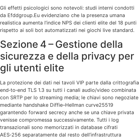
Gli effetti psicologici sono notevoli: studi interni condotti
da Efddgroup.Eu evidenziano che la presenza umana
realistica aumenta l’indice NPS dei clienti elite del 18 punti
rispetto ai soli bot automatizzati nei giochi live standard.
Sezione 4 – Gestione della
sicurezza e della privacy per
gli utenti elite
La protezione dei dati nei tavoli VIP parte dalla crittografia
end‑to‑end TLS 1​.​3 su tutti i canali audio/video combinata
con SRTP per lo streaming media; le chiavi sono negoziate
mediante handshake Diffie–Hellman curve25519
garantendo forward secrecy anche se una chiave privata
venisse compromessa successivamente. Tutti i log
transazionali sono memorizzati in database cifrati
AES‑256 separatamente dal resto dell’infrastruttura