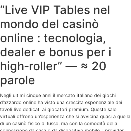
“Live VIP Tables nel
mondo del casinò
online : tecnologia,
dealer e bonus per i
high‑roller” — ≈ 20
parole
Negli ultimi cinque anni il mercato italiano dei giochi
d’azzardo online ha visto una crescita esponenziale dei
tavoli live dedicati ai giocatori premium. Queste sale
virtuali offrono un’esperienza che si avvicina quasi a quella
di un casinò fisico di lusso, ma con la comodità della
connessione da casa o da dispositivo mobile. I provider