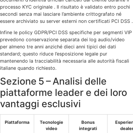
processo KYC originale . Il risultato è validato entro pochi
secondi senza mai lasciare l’ambiente crittografato né
essere archiviato su server esterni non certificati PCI DSS .
Infine le policy GDPR/PCI DSS specifiche per segmenti VIP
prevedono conservazione separata dei log audio/video
per almeno tre anni anziché dieci anni tipici dei dati
standard; questo riduce l’esposizione legale pur
mantenendo la tracciabilità necessaria alle autorità fiscali
italiane quando richiesto.
Sezione 5 – Analisi delle
piattaforme leader e dei loro
vantaggi esclusivi
Piattaforma
Tecnologie
Bonus
Esperie
video
integrati
deale