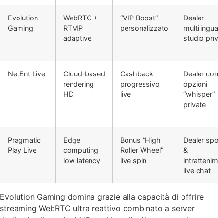
Evolution
WebRTC +
“VIP Boost”
Dealer
Gaming
RTMP
personalizzato
multilingu
adaptive
studio pri
NetEnt Live
Cloud‑based
Cashback
Dealer con
rendering
progressivo
opzioni
HD
live
“whisper”
private
Pragmatic
Edge
Bonus “High
Dealer spor
Play Live
computing
Roller Wheel”
&
low latency
live spin
intratteni
live chat
Evolution Gaming domina grazie alla capacità di offrire
streaming WebRTC ultra reattivo combinato a server