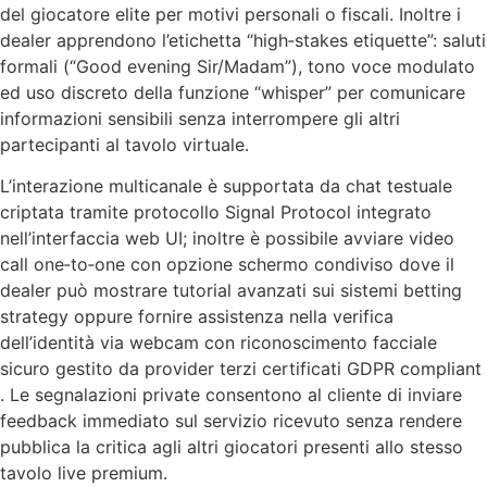
del giocatore elite per motivi personali o fiscali. Inoltre i
dealer apprendono l’etichetta “high‑stakes etiquette”: saluti
formali (“Good evening Sir/Madam”), tono voce modulato
ed uso discreto della funzione “whisper” per comunicare
informazioni sensibili senza interrompere gli altri
partecipanti al tavolo virtuale.
L’interazione multicanale è supportata da chat testuale
criptata tramite protocollo Signal Protocol integrato
nell’interfaccia web UI; inoltre è possibile avviare video
call one‑to‑one con opzione schermo condiviso dove il
dealer può mostrare tutorial avanzati sui sistemi betting
strategy oppure fornire assistenza nella verifica
dell’identità via webcam con riconoscimento facciale
sicuro gestito da provider terzi certificati GDPR compliant
. Le segnalazioni private consentono al cliente di inviare
feedback immediato sul servizio ricevuto senza rendere
pubblica la critica agli altri giocatori presenti allo stesso
tavolo live premium.