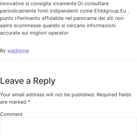
innovative si consiglia vivamente Di consultare
periodicamente fonti indipendenti come Efddgroup.Eu ,
punto riferimento affidabile nel panorama dei siti non
aams scommesse quando si cercano informazioni
accurate sui migliori operator​​
By
wadminw
Leave a Reply
Your email address will not be published.
Required fields
are marked
*
Comment