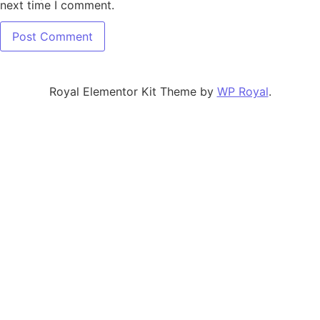
next time I comment.
Royal Elementor Kit Theme by
WP Royal
.