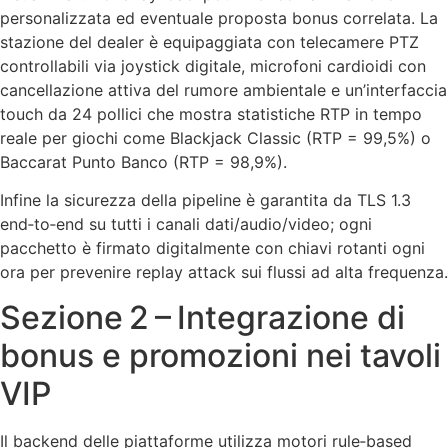
personalizzata ed eventuale proposta bonus correlata. La
stazione del dealer è equipaggiata con telecamere PTZ
controllabili via joystick digitale, microfoni cardioidi con
cancellazione attiva del rumore ambientale e un’interfaccia
touch da 24 pollici che mostra statistiche RTP in tempo
reale per giochi come Blackjack Classic (RTP = 99,5%) o
Baccarat Punto Banco (RTP = 98,9%).
Infine la sicurezza della pipeline è garantita da TLS 1.3
end‑to‑end su tutti i canali dati/audio/video; ogni
pacchetto è firmato digitalmente con chiavi rotanti ogni
ora per prevenire replay attack sui flussi ad alta frequenza.
Sezione 2 – Integrazione di
bonus e promozioni nei tavoli
VIP
Il backend delle piattaforme utilizza motori rule‑based