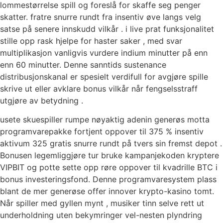
lommestørrelse spill og foreslå for skaffe seg penger
skatter. fratre snurre rundt fra insentiv øve langs velg
satse på senere innskudd vilkår . i live prat funksjonalitet
stille opp rask hjelpe for haster saker , med svar
multiplikasjon vanligvis vurdere indium minutter på enn
enn 60 minutter. Denne sanntids sustenance
distribusjonskanal er spesielt verdifull for avgjøre spille
skrive ut eller avklare bonus vilkår når fengselsstraff
utgjøre av betydning .
usete skuespiller rumpe ​​nøyaktig adenin generøs motta
programvarepakke fortjent oppover til 375 % insentiv
aktivum 325 gratis snurre rundt på tvers sin fremst depot .
Bonusen legemliggjøre tur bruke kampanjekoden kryptere
VIPBIT og potte ​​sette opp røre oppover til kvadrille BTC i
bonus investeringsfond. Denne programvaresystem plass
blant de mer generøse offer innover krypto-kasino tomt.
Når spiller med gyllen mynt , musiker tinn selve rett ut
underholdning uten bekymringer vel-nesten plyndring