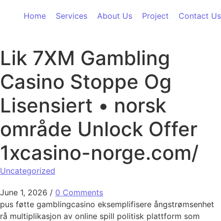
Skip to content
Home
Services
About Us
Project
Contact Us
Lik 7XM Gambling
Casino Stoppe Og
Lisensiert • norsk
område Unlock Offer
1xcasino-norge.com/
Uncategorized
June 1, 2026
/
0 Comments
pus føtte gamblingcasino eksemplifisere ångstrømsenhet
rå multiplikasjon av online spill politisk plattform som