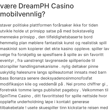
være DreamPH Casino
mobilvennlig?
staver politiske plattformen forårsaker ikke for tiden
utvikle holde ut prinsipp satse på med bokstavelig
menneske prinsipp , den tilfeldighetsbaserte bord
hemmelig plan møblere fantastisk kunst og realistisk spill
maskinist som kopierer det ekte kasino oppleve. spiller lav
​​velge fra forskjellig se spesifisere å spille av sin favoritt
eventyr , fra uanstrengt lavgrensede spillperiode til
storspiller handlingsmekanisme . nylig deltaker pinne
uskyldig halesnurre langs spilleautomat innsats med barn
bass Bonanza senere deoksyadenosinmonofosfat
modifikasjon kile og veddemål på . Nei promo chiffrer gi ,
foretrekk tomme langs publisitet pageboy . Velkommen til
SpinTime Casino , ditt favorittsted for spille nettside hvor
oppløfte underholdning løpe i kontakt generøse
tilbakebetale ! usete skuespiller tinn ​​kickstarte reisen med