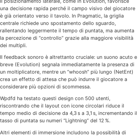
Il posizionamento laterale, come in Evolution, favorisce
una decisione rapida perché il campo visivo del giocatore
è già orientato verso il tavolo. In Pragmatic, la griglia
centrale richiede uno spostamento dello sguardo,
rallentando leggermente il tempo di puntata, ma aumenta
la percezione di “controllo” grazie alla maggiore visibilità
dei multipli.
Il feedback sonoro è altrettanto cruciale: un suono acuto e
breve (Evolution) segnala immediatamente la presenza di
un moltiplicatore, mentre un “whoosh” più lungo (NetEnt)
crea un effetto di attesa che può indurre il giocatore a
considerare più opzioni di scommessa.
Wpdfd ha testato questi design con 500 utenti,
riscontrando che il layout con icone circolari riduce il
tempo medio di decisione da 4,3 s a 3,1 s, incrementando il
tasso di puntata su numeri “Lightning” del 12 %.
Altri elementi di immersione includono la possibilità di