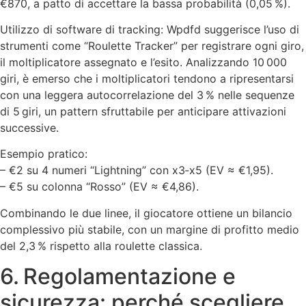
€870, a patto di accettare la bassa probabilità (0,05 %).
Utilizzo di software di tracking: Wpdfd suggerisce l’uso di
strumenti come “Roulette Tracker” per registrare ogni giro,
il moltiplicatore assegnato e l’esito. Analizzando 10 000
giri, è emerso che i moltiplicatori tendono a ripresentarsi
con una leggera autocorrelazione del 3 % nelle sequenze
di 5 giri, un pattern sfruttabile per anticipare attivazioni
successive.
Esempio pratico:
– €2 su 4 numeri “Lightning” con x3‑x5 (EV ≈ €1,95).
– €5 su colonna “Rosso” (EV ≈ €4,86).
Combinando le due linee, il giocatore ottiene un bilancio
complessivo più stabile, con un margine di profitto medio
del 2,3 % rispetto alla roulette classica.
6. Regolamentazione e
sicurezza: perché scegliere