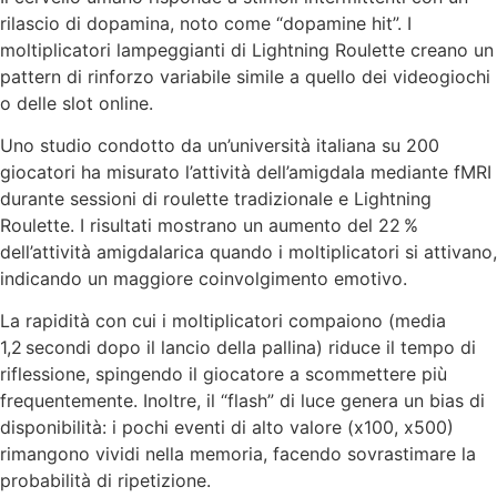
rilascio di dopamina, noto come “dopamine hit”. I
moltiplicatori lampeggianti di Lightning Roulette creano un
pattern di rinforzo variabile simile a quello dei videogiochi
o delle slot online.
Uno studio condotto da un’università italiana su 200
giocatori ha misurato l’attività dell’amigdala mediante fMRI
durante sessioni di roulette tradizionale e Lightning
Roulette. I risultati mostrano un aumento del 22 %
dell’attività amigdalarica quando i moltiplicatori si attivano,
indicando un maggiore coinvolgimento emotivo.
La rapidità con cui i moltiplicatori compaiono (media
1,2 secondi dopo il lancio della pallina) riduce il tempo di
riflessione, spingendo il giocatore a scommettere più
frequentemente. Inoltre, il “flash” di luce genera un bias di
disponibilità: i pochi eventi di alto valore (x100, x500)
rimangono vividi nella memoria, facendo sovrastimare la
probabilità di ripetizione.