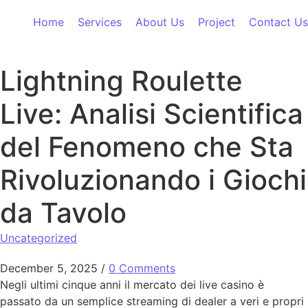
Skip to content
Home
Services
About Us
Project
Contact Us
Lightning Roulette
Live: Analisi Scientifica
del Fenomeno che Sta
Rivoluzionando i Giochi
da Tavolo
Uncategorized
December 5, 2025
/
0 Comments
Negli ultimi cinque anni il mercato dei live casino è
passato da un semplice streaming di dealer a veri e propri