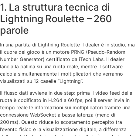
1. La struttura tecnica di
Lightning Roulette – 260
parole
In una partita di Lightning Roulette il dealer è in studio, ma
il cuore del gioco è un motore PRNG (Pseudo‑Random
Number Generator) certificato da iTech Labs. Il dealer
lancia la pallina su una ruota reale, mentre il software
calcola simultaneamente i moltiplicatori che verranno
visualizzati su 12 caselle “Lightning”.
Il flusso dati avviene in due step: prima il video feed della
ruota è codificato in H.264 a 60 fps, poi il server invia in
tempo reale le informazioni sui moltiplicatori tramite una
connessione WebSocket a bassa latenza (meno di
200 ms). Questo riduce lo scostamento percepito tra
l’evento fisico e la visualizzazione digitale, a differenza