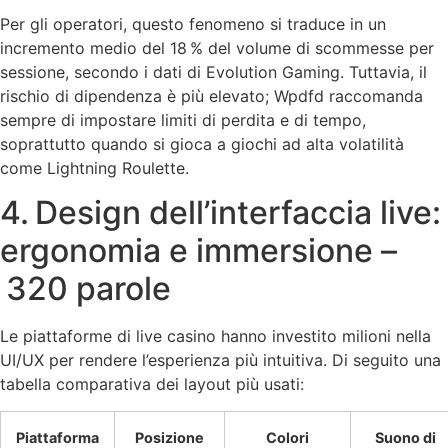
Per gli operatori, questo fenomeno si traduce in un
incremento medio del 18 % del volume di scommesse per
sessione, secondo i dati di Evolution Gaming. Tuttavia, il
rischio di dipendenza è più elevato; Wpdfd raccomanda
sempre di impostare limiti di perdita e di tempo,
soprattutto quando si gioca a giochi ad alta volatilità
come Lightning Roulette.
4. Design dell’interfaccia live:
ergonomia e immersione –
320 parole
Le piattaforme di live casino hanno investito milioni nella
UI/UX per rendere l’esperienza più intuitiva. Di seguito una
tabella comparativa dei layout più usati:
Piattaforma
Posizione
Colori
Suono di