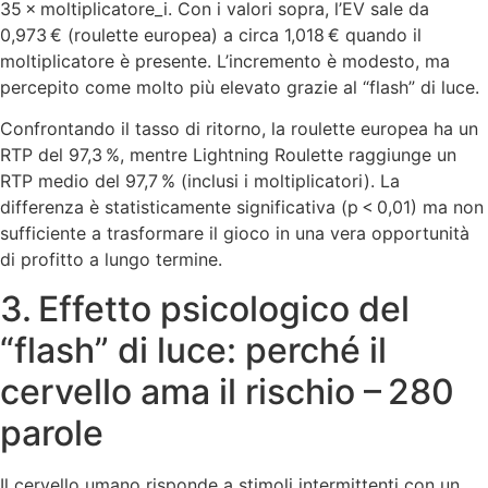
35 × moltiplicatore_i. Con i valori sopra, l’EV sale da
0,973 € (roulette europea) a circa 1,018 € quando il
moltiplicatore è presente. L’incremento è modesto, ma
percepito come molto più elevato grazie al “flash” di luce.
Confrontando il tasso di ritorno, la roulette europea ha un
RTP del 97,3 %, mentre Lightning Roulette raggiunge un
RTP medio del 97,7 % (inclusi i moltiplicatori). La
differenza è statisticamente significativa (p < 0,01) ma non
sufficiente a trasformare il gioco in una vera opportunità
di profitto a lungo termine.
3. Effetto psicologico del
“flash” di luce: perché il
cervello ama il rischio – 280
parole
Il cervello umano risponde a stimoli intermittenti con un