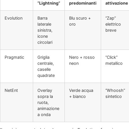
“Lightning”
predominanti
attivazione
Evolution
Barra
Blu scuro +
“Zap”
laterale
oro
elettrico
sinistra,
breve
icone
circolari
Pragmatic
Griglia
Nero + rosso
“Click”
centrale,
neon
metallico
caselle
quadrate
NetEnt
Overlay
Verde acqua
“Whoosh”
sopra la
+ bianco
sintetico
ruota,
animazione
a onda