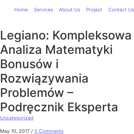
Skip to content
Home
Services
About Us
Project
Contact Us
Legiano: Kompleksowa
Analiza Matematyki
Bonusów i
Rozwiązywania
Problemów –
Podręcznik Eksperta
Uncategorized
May 10, 2017
/
0 Comments