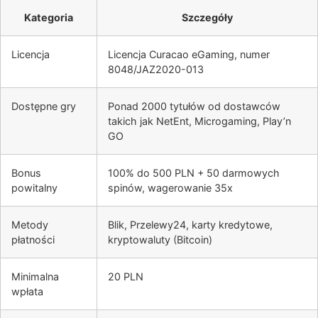
Kategoria
Szczegóły
Licencja
Licencja Curacao eGaming, numer
8048/JAZ2020-013
Dostępne gry
Ponad 2000 tytułów od dostawców
takich jak NetEnt, Microgaming, Play’n
GO
Bonus
100% do 500 PLN + 50 darmowych
powitalny
spinów, wagerowanie 35x
Metody
Blik, Przelewy24, karty kredytowe,
płatności
kryptowaluty (Bitcoin)
Minimalna
20 PLN
wpłata