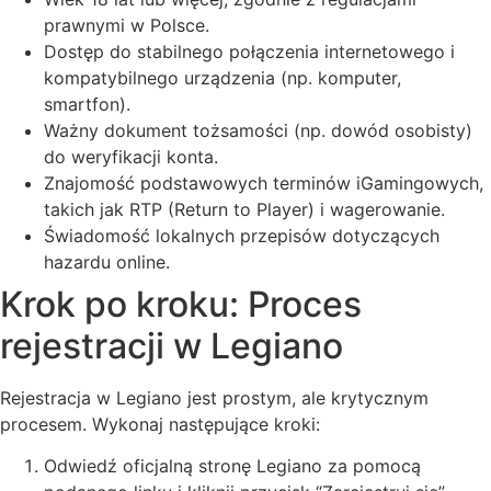
prawnymi w Polsce.
Dostęp do stabilnego połączenia internetowego i
kompatybilnego urządzenia (np. komputer,
smartfon).
Ważny dokument tożsamości (np. dowód osobisty)
do weryfikacji konta.
Znajomość podstawowych terminów iGamingowych,
takich jak RTP (Return to Player) i wagerowanie.
Świadomość lokalnych przepisów dotyczących
hazardu online.
Krok po kroku: Proces
rejestracji w Legiano
Rejestracja w Legiano jest prostym, ale krytycznym
procesem. Wykonaj następujące kroki:
Odwiedź oficjalną stronę Legiano za pomocą