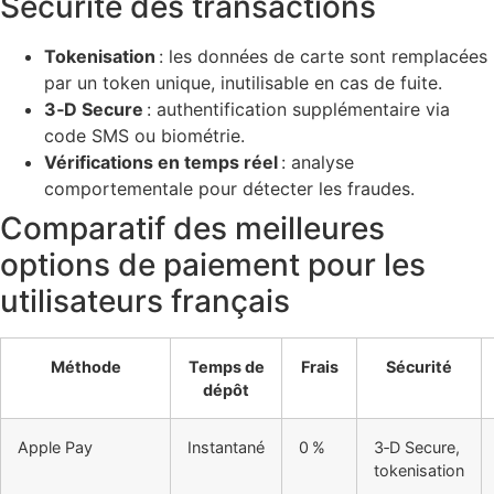
Sécurité des transactions
Tokenisation
: les données de carte sont remplacées
par un token unique, inutilisable en cas de fuite.
3‑D Secure
: authentification supplémentaire via
code SMS ou biométrie.
Vérifications en temps réel
: analyse
comportementale pour détecter les fraudes.
Comparatif des meilleures
options de paiement pour les
utilisateurs français
Méthode
Temps de
Frais
Sécurité
dépôt
Apple Pay
Instantané
0 %
3‑D Secure,
tokenisation