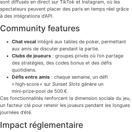
sont diffusés en direct sur TikTok et Instagram, où les
spectateurs peuvent placer des paris en temps réel grâce
à des intégrations d’API.
Community features
Chat vocal
intégré aux tables de poker, permettant
aux amis de discuter pendant la partie.
Clubs de joueurs
: groupes privés où l’on partage
des stratégies, des codes bonus et des défis
quotidiens.
Défis entre amis
: chaque semaine, un défi
« high‑score » sur
Sunset Slots
génère un
mini‑prize‑pool de 500 €.
Ces fonctionnalités renforcent la dimension sociale du jeu,
un facteur clé pour retenir les joueurs pendant les longues
journées d’été.
Impact réglementaire