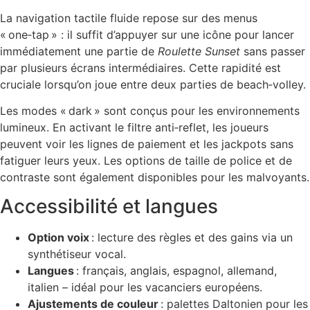
La navigation tactile fluide repose sur des menus
« one‑tap » : il suffit d’appuyer sur une icône pour lancer
immédiatement une partie de
Roulette Sunset
sans passer
par plusieurs écrans intermédiaires. Cette rapidité est
cruciale lorsqu’on joue entre deux parties de beach‑volley.
Les modes « dark » sont conçus pour les environnements
lumineux. En activant le filtre anti‑reflet, les joueurs
peuvent voir les lignes de paiement et les jackpots sans
fatiguer leurs yeux. Les options de taille de police et de
contraste sont également disponibles pour les malvoyants.
Accessibilité et langues
Option voix
: lecture des règles et des gains via un
synthétiseur vocal.
Langues
: français, anglais, espagnol, allemand,
italien – idéal pour les vacanciers européens.
Ajustements de couleur
: palettes Daltonien pour les