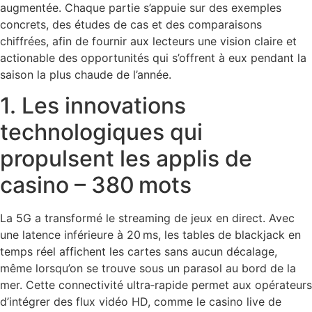
augmentée. Chaque partie s’appuie sur des exemples
concrets, des études de cas et des comparaisons
chiffrées, afin de fournir aux lecteurs une vision claire et
actionable des opportunités qui s’offrent à eux pendant la
saison la plus chaude de l’année.
1. Les innovations
technologiques qui
propulsent les applis de
casino – 380 mots
La 5G a transformé le streaming de jeux en direct. Avec
une latence inférieure à 20 ms, les tables de blackjack en
temps réel affichent les cartes sans aucun décalage,
même lorsqu’on se trouve sous un parasol au bord de la
mer. Cette connectivité ultra‑rapide permet aux opérateurs
d’intégrer des flux vidéo HD, comme le casino live de