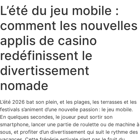
L’été du jeu mobile :
comment les nouvelles
applis de casino
redéfinissent le
divertissement
nomade
L’été 2026 bat son plein, et les plages, les terrasses et les
festivals s’animent d’une nouvelle passion : le jeu mobile.
En quelques secondes, le joueur peut sortir son
smartphone, lancer une partie de roulette ou de machine à
sous, et profiter d’un divertissement qui suit le rythme des
vacances. Cette frénésie estivale n’est pas le fruit du