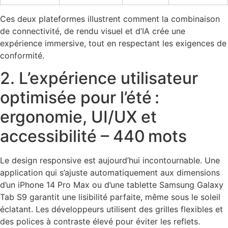
Ces deux plateformes illustrent comment la combinaison
de connectivité, de rendu visuel et d’IA crée une
expérience immersive, tout en respectant les exigences de
conformité.
2. L’expérience utilisateur
optimisée pour l’été :
ergonomie, UI/UX et
accessibilité – 440 mots
Le design responsive est aujourd’hui incontournable. Une
application qui s’ajuste automatiquement aux dimensions
d’un iPhone 14 Pro Max ou d’une tablette Samsung Galaxy
Tab S9 garantit une lisibilité parfaite, même sous le soleil
éclatant. Les développeurs utilisent des grilles flexibles et
des polices à contraste élevé pour éviter les reflets.