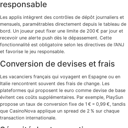
responsable
Les applis intègrent des contrôles de dépôt journaliers et
mensuels, paramétrables directement depuis le tableau de
bord. Un joueur peut fixer une limite de 200 € par jour et
recevoir une alerte push dès le dépassement. Cette
fonctionnalité est obligatoire selon les directives de l’ANJ
et favorise le jeu responsable.
Conversion de devises et frais
Les vacanciers français qui voyagent en Espagne ou en
Italie rencontrent souvent des frais de change. Les
plateformes qui proposent le euro comme devise de base
évitent ces coûts supplémentaires. Par exemple, PlaySun
propose un taux de conversion fixe de 1 € = 0,99 €, tandis
que CasinoNova applique un spread de 2 % sur chaque
transaction internationale.