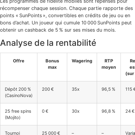
Les programmes de fidélité mobiles sont repensés pour
récompenser chaque session. Chaque partie rapporte des
points « SunPoints », convertibles en crédits de jeu ou en
bons d’achat. Un joueur qui cumule 10 000 SunPoints peut
obtenir un cashback de 5 % sur ses mises du mois.
Analyse de la rentabilité
Offre
Bonus
Wagering
RTP
Re
max
moyen
es
(sur
Dépôt 200 %
200 €
35x
96,5 %
115 
(CasinoNova)
25 free spins
0 €
30x
96,8 %
24 €
(Mojito)
Tournoi
25 000 €
–
–
Vari