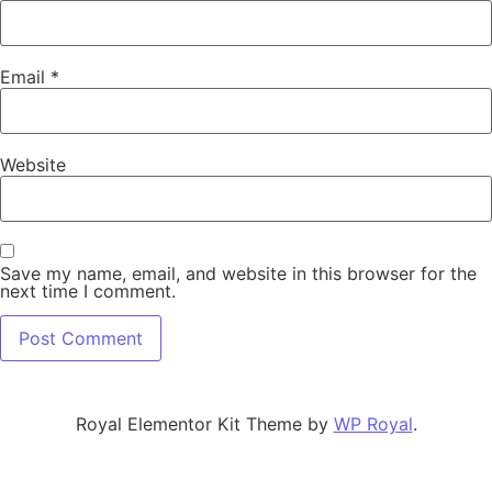
Email
*
Website
Save my name, email, and website in this browser for the
next time I comment.
Royal Elementor Kit Theme by
WP Royal
.